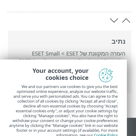
נתיב
העזרה המקוונת של ESET
>
ESET Small
Business Security
>
עבודה עם ESET Small
Business Security
>
הגדרות מתקדמות
>
Your account, your
הגנות
>
הגנת גישה לאינטרנט
> סריקה של
cookies choice
תעבורת HTTP (S)‎
We and our partners use cookies to give you the best
optimized online experience, analyze our website traffic,
and serve you with personalized ads. You can agree to the
collection of all cookies by clicking "Accept all and close",
decline all non-essential cookies by choosing "Accept
essential cookies only", or adjust your cookie settings by
clicking "Manage cookies". You also have the right to
withdraw your consent or change your cookie preferences
anytime by clicking the "Manage cookies" link in our website
הצג את האתר למחשב
footer or in your account settings (if available). For more
.
information, see our
Cookie Policy