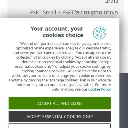
נתיב
העזרה המקוונת של ESET
>
ESET Small
Business Security
>
עבודה עם ESET Small
Business Security
>
הגדרות מתקדמות
>
Your account, your
הגנות
>
בקרת התקנים
> עורך כללי בקרת
cookies choice
התקנים
We and our partners use cookies to give you the best
optimized online experience, analyze our website traffic,
and serve you with personalized ads. You can agree to the
collection of all cookies by clicking "Accept all and close",
decline all non-essential cookies by choosing "Accept
essential cookies only", or adjust your cookie settings by
clicking "Manage cookies". You also have the right to
withdraw your consent or change your cookie preferences
anytime by clicking the "Manage cookies" link in our website
הצג את האתר למחשב
footer or in your account settings (if available). For more
.
information, see our
Cookie Policy
End of Life
מאגר הידע של ESET
ACCEPT ALL AND CLOSE
הפורום של ESET
ESET Status Portal
ACCEPT ESSENTIAL COOKIES ONLY
תמיכה אזורית