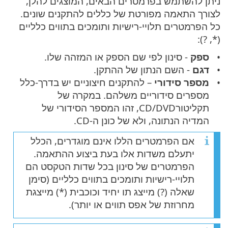
ניתן להשתמש בפרמטרים הבאים, המוצגים להלן,
לצורך התאמה מפורטת של כללים להתקנים שונים.
כל הפרמטרים תלויי-רישיות ותומכים בתווים כלליים
(*, ?):
ספק
- סינון לפי שם הספק או המזהה שלו.
דגם
- השם הנתון של ההתקן.
מספר סידורי
– להתקנים חיצוניים יש בדרך-כלל
מספרים סידוריים משלהם. במקרה של
תקליטור‎CD/DVD‎, זהו המספר הסידורי של
המדיה הנתונה, ולא של כונן ה-CD.
אם הפרמטרים הללו אינם מוגדרים, הכלל
יתעלם משדות אלו בעת ביצוע ההתאמה.
הפרמטרים של סינון בכל שדות הטקסט הם
תלויי-רישיות ותומכים בתווים כלליים (סימן
שאלה (?) מייצג תו יחיד וכוכבית (*) מייצגת
מחרוזת של אפס תווים או יותר).