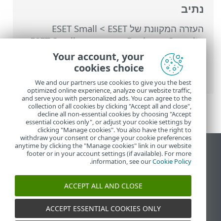
נתיב
העזרה המקוונת של ESET
>
ESET Small
Business Security
>
עבודה עם ESET Small
Business Security
>
הגדרות מתקדמות
>
Your account, your
הגנות
>
בקרת התקנים
> הוספת כללי בקרת
cookies choice
התקנים
We and our partners use cookies to give you the best
optimized online experience, analyze our website traffic,
and serve you with personalized ads. You can agree to the
collection of all cookies by clicking "Accept all and close",
decline all non-essential cookies by choosing "Accept
essential cookies only", or adjust your cookie settings by
clicking "Manage cookies". You also have the right to
withdraw your consent or change your cookie preferences
anytime by clicking the "Manage cookies" link in our website
הצג את האתר למחשב
footer or in your account settings (if available). For more
.
information, see our
Cookie Policy
End of Life
מאגר הידע של ESET
ACCEPT ALL AND CLOSE
הפורום של ESET
ESET Status Portal
ACCEPT ESSENTIAL COOKIES ONLY
תמיכה אזורית