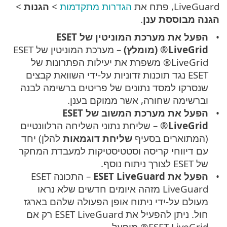
LiveGuard, פתח את
הגדרות מתקדמות
>
הגנות
>
הגנה מבוססת ענן
.
הפעל את מערכת המוניטין של ESET
LiveGrid® (מומלץ)
– מערכת המוניטין של ESET
LiveGrid® משפרת את יעילות הפתרונות של
ESET נגד תוכנות זדוניות על-ידי השוואת קבצים
שנסרקו למסד נתונים של פריטים ברשימה לבנה
וברשימה שחורה, אשר ממוקם בענן.
הפעל את מערכת המשוב של ESET
LiveGrid®
– שליחת נתוני השליחה הרלוונטיים
(המתוארים בסעיף
שליחת דוגמאות
להלן) יחד
עם דיווחי קריסה וסטטיסטיקות למעבדת המחקר
של ESET לצורך ניתוח נוסף.
הפעל את ESET LiveGuard
– התכונה ESET
LiveGuard מזהה איומים חדשים שלא נראו
מעולם על-ידי ניתוח אופן הפעולה שלהם בארגז
חול. ניתן להפעיל את ESET LiveGuard רק אם
ESET LiveGrid® מופעל.