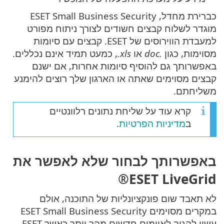
כברירת מחדל, ESET Small Business Security
מוגדר לשלוח קבצים חשודים לצורך ניתוח מפורט
למעבדת הווירוסים של ESET. קבצים עם סיומות
מסוימות, כגון
.doc
או ‎
.xls
, כמעט תמיד אינם נכללים.
באפשרותך גם להוסיף סיומות אחרות, אם ישנם
קבצים מסוימים שאתה או הארגון שלך רוצים להימנע
משליחתם.
קרא עוד על שליחת נתונים רלוונטיים
ב
מדיניות הפרטיות
.
באפשרותך לבחור שלא לאפשר את
ESET LiveGrid®
לא תאבד שום פונקציונליות של התוכנה, אולם
במקרים מסוימים ESET Small Business Security
עשוי להגיב לאיומים חדשים מהר יותר כאשר ESET