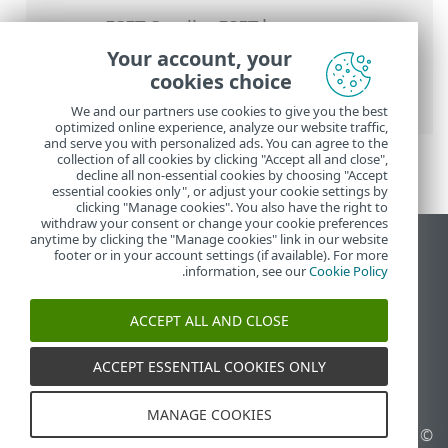
העזרה המקוונת של ESET
>
ESET Small
Business Security
>
עבודה עם ESET Small
Your account, your
Business Security
>
הגדרות מתקדמות
>
cookies choice
סריקות
> הגנה מבוססת ענן
We and our partners use cookies to give you the best
optimized online experience, analyze our website traffic,
and serve you with personalized ads. You can agree to the
collection of all cookies by clicking "Accept all and close",
decline all non-essential cookies by choosing "Accept
essential cookies only", or adjust your cookie settings by
clicking "Manage cookies". You also have the right to
withdraw your consent or change your cookie preferences
anytime by clicking the "Manage cookies" link in our website
הצג את האתר למחשב
footer or in your account settings (if available). For more
.
information, see our
Cookie Policy
End of Life
מאגר הידע של ESET
ACCEPT ALL AND CLOSE
הפורום של ESET
ESET Status Portal
ACCEPT ESSENTIAL COOKIES ONLY
תמיכה אזורית
MANAGE COOKIES
© 1992 - 2026 ESET, spol. s
ניהול קובצי Cookie