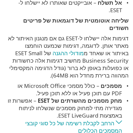
אל תשלח
– אובייקטים שאותרו לא יישלחו ל-
ESET.
שליחה אוטומטית של דוגמאות של פריטים
חשודים
דגימות אלה יישלחו ל-ESET גם אם מנגנון האיתור לא
מאתר אותן. לדוגמה, דגימות שכמעט הוחמצו
באיתור או שאחד מ
מודולי ההגנה
של ESET Small
Business Security מחשיב דגימות אלה כחשודות
או כפועלות באופן לא ברור (גודל הדגימה המקסימלי
המהווה ברירת מחדל הוא 64MB).
מסמכים
– כולל מסמכי Microsoft Office או
PDF עם תוכן פעיל או ללא תוכן פעיל.
מחק מסמכים מהשרתים של ESET
– אפשרות זו
מגדירה מתי למחוק מסמכים שנשלחו לניתוח
באמצעות ESET LiveGuard.
הרחב לקבלת רשימה של כל סוגי קובצי
המסמכים הכלולים