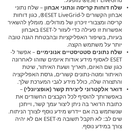
שלח דוחות קריסה ונתוני אבחון
– שלח נתוני
אבחון הקשורים ל-ESET LiveGrid®, כגון דוחות
קריסה ומצבורי זיכרון של מודולים. מומלץ להשאיר
אפשרות זו פעילה כדי לעזור ל-ESET באבחון
בעיות, בשיפור האפליקציות ובהבטחת הגנה טובה
יותר על משתמש הקצה.
שלח נתונים סטטיסטיים אנונימיים
– אפשר ל-
ESET לאסוף מידע אודות איומים שזוהו לאחרונה
כגון שם האיום, תאריך ושעת האיתור, שיטת
האיתור ומטה-נתונים קשורים, גרסת האפליקציה
והתצורה שלה, כולל מידע לגבי המערכת שלך.
דואר אלקטרוני ליצירת קשר (אופציונלי)
–
באפשרותך להוסיף לכל הקבצים החשודים את
כתובת הדואר בה ניתן ליצור עמך קשר, וייתכן
שנשתמש בה אם יידרש מידע נוסף לצורך הניתוח.
שים לב: לא תקבל תשובה מ-ESET אם לא יהיה
צורך במידע נוסף.