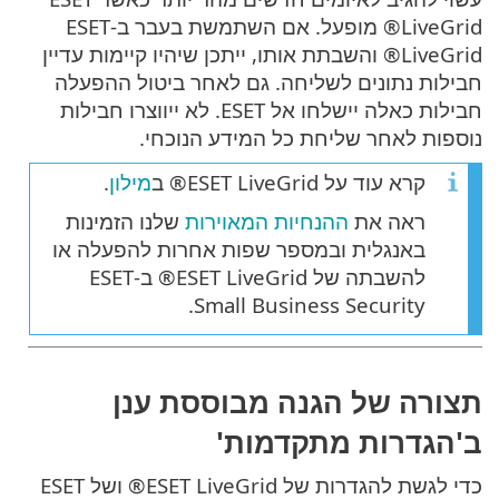
LiveGrid® מופעל. אם השתמשת בעבר ב-ESET
LiveGrid® והשבתת אותו, ייתכן שיהיו קיימות עדיין
חבילות נתונים לשליחה. גם לאחר ביטול ההפעלה
חבילות כאלה יישלחו אל ESET. לא ייווצרו חבילות
נוספות לאחר שליחת כל המידע הנוכחי.
קרא עוד על ESET LiveGrid® ב
מילון
.
ראה את
ההנחיות המאוירות
שלנו הזמינות
באנגלית ובמספר שפות אחרות להפעלה או
להשבתה של ESET LiveGrid® ב-ESET
Small Business Security.
תצורה של הגנה מבוססת ענן
ב'הגדרות מתקדמות'
כדי לגשת להגדרות של ESET LiveGrid® ושל ESET