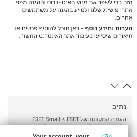
הזה כדי לשפר את מנוע האנטי-וירוס וההגנה מפני
אתרי פישינג שלנו ולסייע בהגנה על משתמשים
אחרים.
הערות ומידע נוסף
– כאן תוכל להוסיף פרטים או
תיאורים שיסייעו בעיבוד אתר האינטרנט החשוד.
נתיב
העזרה המקוונת של ESET
>
ESET Small
Business Security
>
עבודה עם ESET Small
Business Security
>
כלים
>
בחירת דוגמה
Your account, your