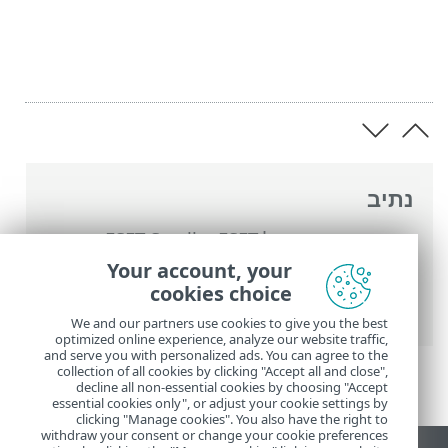
נתיב
העזרה המקוונת של ESET
>
ESET Small
Business Security
>
עבודה עם ESET Small
Your account, your
Business Security
>
כלים
>
בחירת דוגמה
cookies choice
לניתוח
> בחר דגימה לשליחה ולניתוח - אחר
We and our partners use cookies to give you the best
optimized online experience, analyze our website traffic,
and serve you with personalized ads. You can agree to the
collection of all cookies by clicking "Accept all and close",
decline all non-essential cookies by choosing "Accept
essential cookies only", or adjust your cookie settings by
clicking "Manage cookies". You also have the right to
withdraw your consent or change your cookie preferences