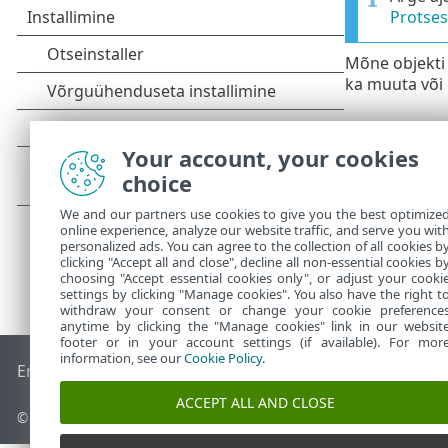
Protses
Mõne objekti
ka muuta või
Your account, your cookies
choice
We and our partners use cookies to give you the best optimize
online experience, analyze our website traffic, and serve you wit
personalized ads. You can agree to the collection of all cookies b
clicking "Accept all and close", decline all non-essential cookies b
choosing "Accept essential cookies only", or adjust your cooki
settings by clicking "Manage cookies". You also have the right t
withdraw your consent or change your cookie preference
anytime by clicking the "Manage cookies" link in our websit
footer or in your account settings (if available). For mor
information, see our
Cookie Policy
.
End of Life
ESET-i teabebaas
ESET-i foorum
ESET Status Por
ACCEPT ALL AND CLOSE
© 1992 - 2026 ESET, spol. s r.o. – kõik õigused on kaitstud.