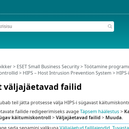
pikker
>
ESET Small Business Security
>
Töötamine programm
ontrollid
>
HIPS – Host Intrusion Prevention System
> HIPS-i
t väljajäetavad failid
ubab teil jätta protsesse välja HIPS-i sügavast käitumiskontro
äetavate failide redigeerimiseks avage
Täpsem häälestus
>
Ka
ügav käitumiskontroll
>
Väljajäetavad failid
>
Muuda
.
age seda segamini valikuga
Väljajäetud faililaiendid
,
Tuvasta