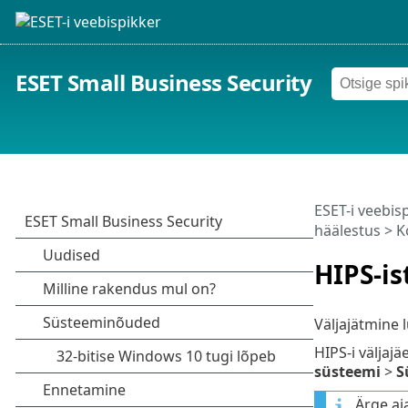
ESET Small Business Security
ESET-i veebis
häälestus
>
K
HIPS-is
Väljajätmine l
HIPS-i väljaj
süsteemi
>
S
Ärge aj