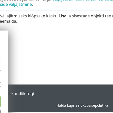
side väljajätmine
.
 väljajätmiseks klõpsake käsku
Lisa
ja sisestage objekti tee 
 eemalda.
d
h
y
y
e
o
s
e
e
tal
Piirkondlik tugi
Halda küpsiseid
Küpsisepoliitika