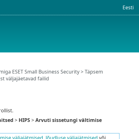
Eesti
iga ESET Small Business Security
>
Täpsem
st väljajäetavad failid
llist.
itsed
>
HIPS
>
Arvuti sissetungi vältimise
mise väljajätmised
,
Jõudluse väljajätmised
või