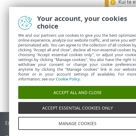
Kui te e
Vastasel
Your account, your cookies
Olemasolevat
choice
Veebika
We and our partners use cookies to give you the best optimize
lisate v
online experience, analyze our website traffic, and serve you wit
personalized ads. You can agree to the collection of all cookies b
Nimetat
clicking "Accept all and close", decline all non-essential cookies b
choosing "Accept essential cookies only", or adjust your cooki
settings by clicking "Manage cookies". You also have the right t
withdraw your consent or change your cookie preference
anytime by clicking the "Manage cookies" link in our websit
footer or in your account settings (if available). For mor
information, see our
Cookie Policy
.
ACCEPT ALL AND CLOSE
ACCEPT ESSENTIAL COOKIES ONLY
End of Life
ESET-i teabebaas
ESET-i foorum
ESET Status Por
MANAGE COOKIES