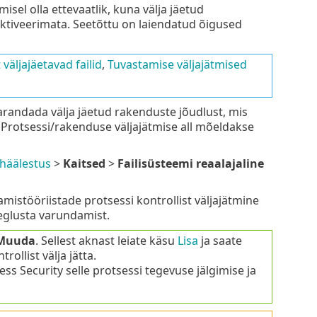
sel olla ettevaatlik, kuna välja jäetud
aktiveerimata. Seetõttu on laiendatud õigused
 väljajäetavad failid
,
Tuvastamise väljajätmised
arandada välja jäetud rakenduste jõudlust, mis
Protsessi/rakenduse väljajätmise all mõeldakse
häälestus
>
Kaitsed
>
Failisüsteemi reaalajaline
istööriistade protsessi kontrollist väljajätmine
eglusta varundamist.
Muuda
. Sellest aknast leiate käsu
Lisa
ja saate
trollist välja jätta.
ess Security selle protsessi tegevuse jälgimise ja