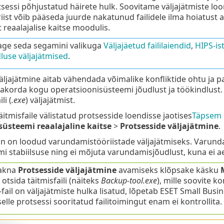
essi põhjustatud häirete hulk. Soovitame väljajätmiste loomi
ist võib pääseda juurde nakatunud failidele ilma hoiatust 
 reaalajalise kaitse moodulis.
age seda segamini valikuga
Väljajäetud faililaiendid
,
HIPS-ist
luse väljajätmised
.
äljajätmine aitab vähendada võimalike konfliktide ohtu ja p
orda kogu operatsioonisüsteemi jõudlust ja töökindlust. 
li (
.exe
) väljajätmist.
äitmisfaile välistatud protsesside loendisse jaotises
Täpsem 
isüsteemi reaalajaline kaitse
>
Protsesside väljajätmine
.
n on loodud varundamistööriistade väljajätmiseks. Varundam
i stabiilsuse ning ei mõjuta varundamisjõudlust, kuna ei a
akna
Protsesside väljajätmine
avamiseks klõpsake käsku
 otsida täitmisfaili (näiteks
Backup-tool.exe
), mille soovite kon
-fail on väljajätmiste hulka lisatud, lõpetab ESET Small Busin
elle protsessi sooritatud failitoimingut enam ei kontrollita.