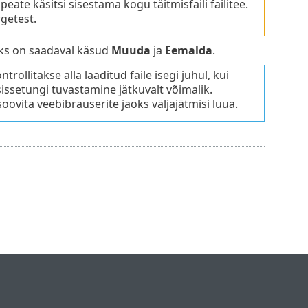
peate käsitsi sisestama kogu täitmisfaili failitee.
getest.
ks on saadaval käsud
Muuda
ja
Eemalda
.
ntrollitakse alla laaditud faile isegi juhul, kui
 sissetungi tuvastamine jätkuvalt võimalik.
ovita veebibrauserite jaoks väljajätmisi luua.