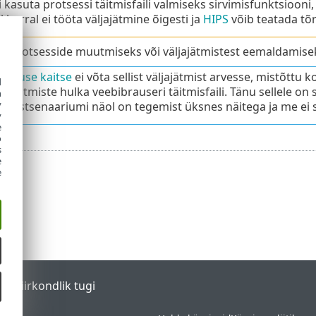
i kasuta protsessi täitmisfaili valmiseks sirvimisfunktsiooni, 
 korral ei tööta väljajätmine õigesti ja
HIPS
võib teatada tõr
e protsesside muutmiseks või väljajätmistest eemaldamise
sutuse kaitse
ei võta sellist väljajätmist arvesse, mistõttu ko
d
äljajätmiste hulka veebibrauseri täitmisfaili. Tänu sellele on
h
y
ud stsenaariumi näol on tegemist üksnes näitega ja me ei so
y
e
o
s
e
e
tal
Piirkondlik tugi