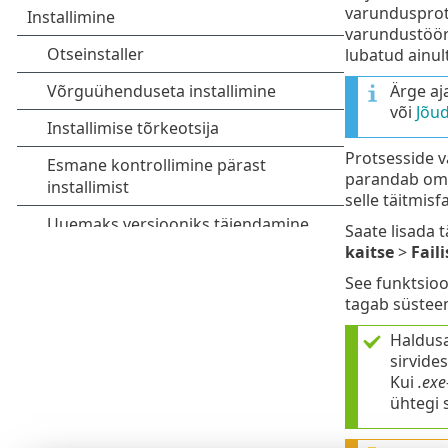
varundusprots
varundustööri
lubatud ainult
Ärge aj
või
Jõud
Protsesside v
parandab omak
selle täitmisfai
Saate lisada t
kaitse
>
Fail
See funktsioo
tagab süsteem
Haldus
sirvides
Kui
.exe
ühtegi s