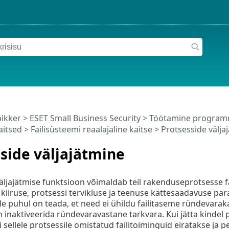
pikker
>
ESET Small Business Security
>
Töötamine programm
aitsed
>
Failisüsteemi reaalajaline kaitse
> Protsesside välja
side väljajätmine
ljajätmise funktsioon võimaldab teil rakenduseprotsesse fail
iiruse, protsessi tervikluse ja teenuse kättesaadavuse p
lle puhul on teada, et need ei ühildu failitaseme ründevara
n inaktiveerida ründevaravastane tarkvara. Kui jätta kinde
iki sellele protsessile omistatud failitoiminguid eiratakse j