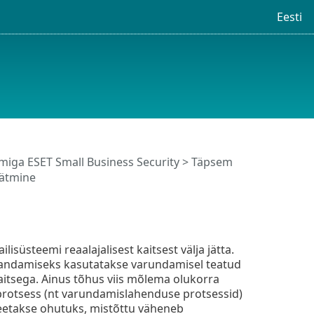
Eesti
iga ESET Small Business Security
>
Täpsem
jätmine
isüsteemi reaalajalisest kaitsest välja jätta.
arandamiseks kasutatakse varundamisel teatud
kaitsega. Ainus tõhus viis mõlema olukorra
l protsess (nt varundamislahenduse protsessid)
a peetakse ohutuks, mistõttu väheneb