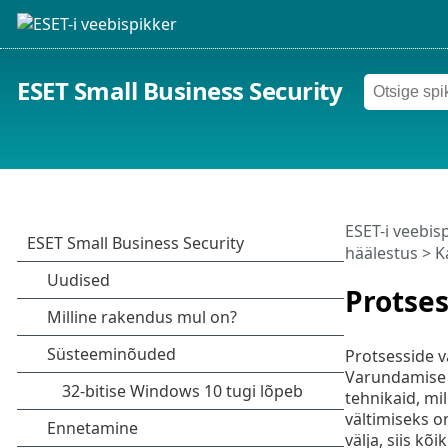
ESET Small Business Security
ESET-i veebis
häälestus
>
K
Protses
Protsesside vä
Varundamise k
tehnikaid, mi
vältimiseks o
välja, siis kõ