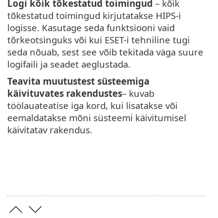
Logi kõik tõkestatud toimingud
– kõik
tõkestatud toimingud kirjutatakse HIPS-i
logisse. Kasutage seda funktsiooni vaid
tõrkeotsinguks või kui ESET-i tehniline tugi
seda nõuab, sest see võib tekitada väga suure
logifaili ja seadet aeglustada.
Teavita muutustest süsteemiga
käivituvates rakendustes
– kuvab
töölauateatise iga kord, kui lisatakse või
eemaldatakse mõni süsteemi käivitumisel
käivitatav rakendus.