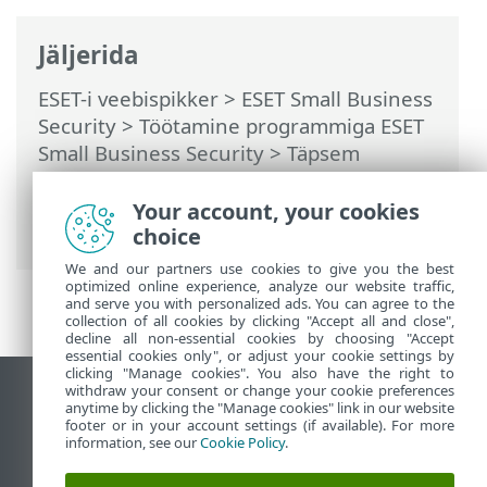
Jäljerida
ESET-i veebispikker
>
ESET Small Business
Security
>
Töötamine programmiga ESET
Small Business Security
>
Täpsem
häälestus
>
Kontrollid
>
HIPS – Host
Intrusion Prevention System
> HIPS-i
Your account, your cookies
täpsem häälestus
choice
We and our partners use cookies to give you the best
optimized online experience, analyze our website traffic,
and serve you with personalized ads. You can agree to the
collection of all cookies by clicking "Accept all and close",
decline all non-essential cookies by choosing "Accept
essential cookies only", or adjust your cookie settings by
clicking "Manage cookies". You also have the right to
withdraw your consent or change your cookie preferences
Vaata tavaarvutile mõeldud veebilehte
anytime by clicking the "Manage cookies" link in our website
footer or in your account settings (if available). For more
End of Life
information, see our
Cookie Policy
.
ESET-i teabebaas
ESET-i foorum