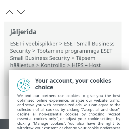
Jäljerida
ESET-i veebispikker
>
ESET Small Business
Security
>
Töötamine programmiga ESET
Small Business Security
>
Täpsem
häälestus
>
Kontrollid
>
HIPS – Host
Intrusion Prevention System
>
HIPS-i
täpsem häälestus
> Draiverite laadimine
Your account, your cookies
on alati lubatud
choice
We and our partners use cookies to give you the best
optimized online experience, analyze our website traffic,
and serve you with personalized ads. You can agree to the
collection of all cookies by clicking "Accept all and close",
decline all non-essential cookies by choosing "Accept
essential cookies only", or adjust your cookie settings by
clicking "Manage cookies". You also have the right to
withdraw your consent or change your cookie preferences