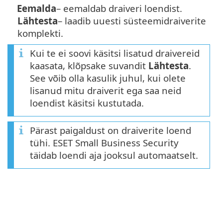
Eemalda
– eemaldab draiveri loendist.
Lähtesta
– laadib uuesti süsteemidraiverite
komplekti.
Kui te ei soovi käsitsi lisatud draivereid
kaasata, klõpsake suvandit
Lähtesta
.
See võib olla kasulik juhul, kui olete
lisanud mitu draiverit ega saa neid
loendist käsitsi kustutada.
Pärast paigaldust on draiverite loend
tühi. ESET Small Business Security
täidab loendi aja jooksul automaatselt.