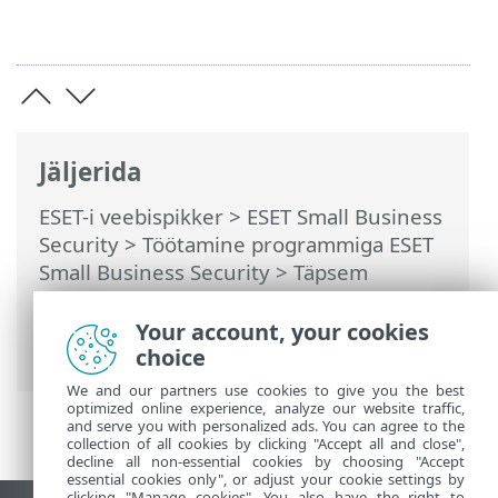
Jäljerida
ESET-i veebispikker
>
ESET Small Business
Security
>
Töötamine programmiga ESET
Small Business Security
>
Täpsem
häälestus
>
Kaitsed
>
Veebikasutuse
kaitse
>
URL-loendite haldus
> Kuidas
Your account, your cookies
lisada URL-i maski?
choice
We and our partners use cookies to give you the best
optimized online experience, analyze our website traffic,
and serve you with personalized ads. You can agree to the
collection of all cookies by clicking "Accept all and close",
decline all non-essential cookies by choosing "Accept
essential cookies only", or adjust your cookie settings by
clicking "Manage cookies". You also have the right to