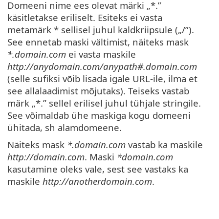
Domeeni nime ees olevat märki „*.”
käsitletakse eriliselt. Esiteks ei vasta
metamärk * sellisel juhul kaldkriipsule („/”).
See ennetab maski vältimist, näiteks mask
*.domain.com
ei vasta maskile
http://anydomain.com/anypath#.domain.com
(selle sufiksi võib lisada igale URL-ile, ilma et
see allalaadimist mõjutaks). Teiseks vastab
märk „*.” sellel erilisel juhul tühjale stringile.
See võimaldab ühe maskiga kogu domeeni
ühitada, sh alamdomeene.
Näiteks mask
*.domain.com
vastab ka maskile
http://domain.com
. Maski
*domain.com
kasutamine oleks vale, sest see vastaks ka
maskile
http://anotherdomain.com
.