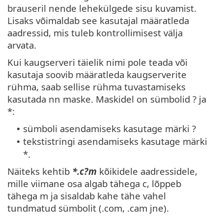
brauseril nende lehekülgede sisu kuvamist.
Lisaks võimaldab see kasutajal määratleda
aadressid, mis tuleb kontrollimisest välja
arvata.
Kui kaugserveri täielik nimi pole teada või
kasutaja soovib määratleda kaugserverite
rühma, saab sellise rühma tuvastamiseks
kasutada nn maske. Maskidel on sümbolid ? ja
*:
sümboli asendamiseks kasutage märki ?
•
tekstistringi asendamiseks kasutage märki
•
*.
Näiteks kehtib
*.c?m
kõikidele aadressidele,
mille viimane osa algab tähega c, lõppeb
tähega m ja sisaldab kahe tähe vahel
tundmatud sümbolit (.com, .cam jne).