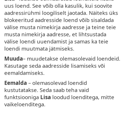
uus loend. See võib olla kasulik, kui soovite
aadressirühmi loogiliselt jaotada. Näiteks üks
blokeeritud aadresside loend võib sisaldada
välise musta nimekirja aadresse ja teine teie
musta nimekirja aadresse, et lihtsustada
välise loendi uuendamist ja samas ka teie
loendi muutmata jätmiseks.
Muuda
– muudetakse olemasolevaid loendeid.
Kasutage seda aadresside lisamiseks või
eemaldamiseks.
Eemalda
– olemasolevad loendid
kustutatakse. Seda saab teha vaid
funktsiooniga
Lisa
loodud loenditega, mitte
vaikeloenditega.