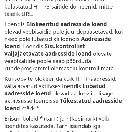
külastatud HTTPS-saitide domeenid, mitte
täielik URL.
Loendis
Blokeeritud aadresside loend
olevad veebisaidid pole juurdepääsetavad, kui
need pole lubatud ka loendis
Aadresside
loend
. Loendis
Sisukontrollist
väljajäetavate aadresside loend
olevate
veebisaitide poole saab pöörduda
ründeprogrammi olemasolu kontrollimata.
Kui soovite blokeerida kõik HTTP-aadressid,
välja arvatud aktiivses loendis
Lubatud
aadresside loend
olevad aadressid, lisage
aktiivsesse loendisse
Tõkestatud aadresside
loend
märk *.
Erisümboleid * (tärn) ja ? (küsimärk) võib
loendites kasutada. Tärn asendab iga