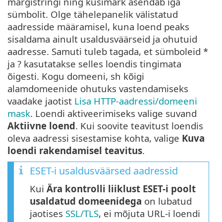
märgistringi ning küsimärk asendab iga
sümbolit. Olge tähelepanelik välistatud
aadresside määramisel, kuna loend peaks
sisaldama ainult usaldusväärseid ja ohutuid
aadresse. Samuti tuleb tagada, et sümboleid *
ja ? kasutatakse selles loendis tingimata
õigesti. Kogu domeeni, sh kõigi
alamdomeenide ohutuks vastendamiseks
vaadake jaotist
Lisa HTTP-aadressi/domeeni
mask
. Loendi aktiveerimiseks valige suvand
Aktiivne loend
. Kui soovite teavitust loendis
oleva aadressi sisestamise kohta, valige
Kuva
loendi rakendamisel teavitus
.
ESET-i usaldusväärsed aadressid
Kui
Ära kontrolli liiklust ESET-i poolt
usaldatud domeenidega
on lubatud
jaotises
SSL/TLS
, ei mõjuta URL-i loendi