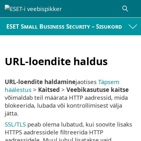
ESET Small Business Security – Sisukord
URL-loendite haldus
URL-loendite haldamine
jaotises
Täpsem
häälestus
>
Kaitsed
>
Veebikasutuse kaitse
võimaldab teil määrata HTTP aadressid, mida
blokeerida, lubada või kontrollimisest välja
jätta.
SSL/TLS
peab olema lubatud, kui soovite lisaks
HTTPS aadressidele filtreerida HTTP
aadressidele. Muul juhul lisatakse vaid