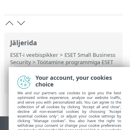
Jäljerida
ESET-i veebispikker
>
ESET Small Business
Security
>
Töötamine programmiga ESET
Small Business Security
>
Täpsem
häälestus
>
Kaitsed
>
Veebikasutuse
Your account, your cookies
kaitse
> URL-loendite haldus
choice
We and our partners use cookies to give you the best
optimized online experience, analyze our website traffic,
and serve you with personalized ads. You can agree to the
collection of all cookies by clicking "Accept all and close",
decline all non-essential cookies by choosing "Accept
essential cookies only", or adjust your cookie settings by
clicking "Manage cookies". You also have the right to
withdraw your consent or change your cookie preferences
Vaata tavaarvutile mõeldud veebilehte