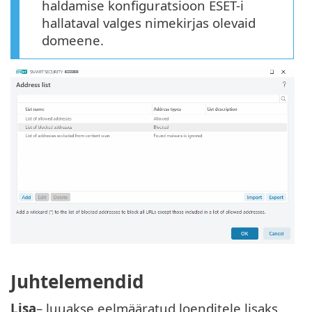
haldamise konfiguratsioon ESET-i
hallataval valges nimekirjas olevaid
domeene.
Juhtelemendid
Lisa
– luuakse eelmääratud loenditele lisaks