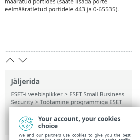
määratud portides (saate lisada porte
eelmääratletud portidele 443 ja 0-65535).
Jäljerida
ESET-i veebispikker
>
ESET Small Business
Security
>
Töötamine programmiga ESET
Small Business Security
>
Täpsem
häälestus
>
Kaitsed
>
Veebikasutuse
Your account, your cookies
kaitse
> HTTP(S) liikluse kontrollimine
choice
We and our partners use cookies to give you the best