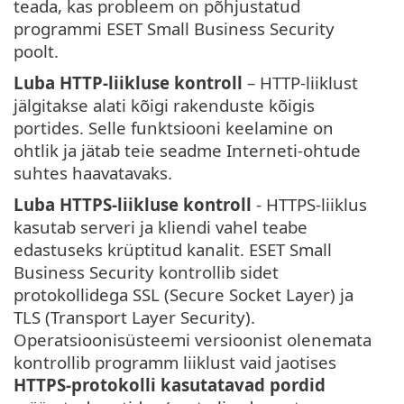
teada, kas probleem on põhjustatud
programmi ESET Small Business Security
poolt.
Luba HTTP-liikluse kontroll
– HTTP-liiklust
jälgitakse alati kõigi rakenduste kõigis
portides. Selle funktsiooni keelamine on
ohtlik ja jätab teie seadme Interneti-ohtude
suhtes haavatavaks.
Luba HTTPS-liikluse kontroll
- HTTPS-liiklus
kasutab serveri ja kliendi vahel teabe
edastuseks krüptitud kanalit. ESET Small
Business Security kontrollib sidet
protokollidega SSL (Secure Socket Layer) ja
TLS (Transport Layer Security).
Operatsioonisüsteemi versioonist olenemata
kontrollib programm liiklust vaid jaotises
HTTPS-protokolli kasutatavad pordid