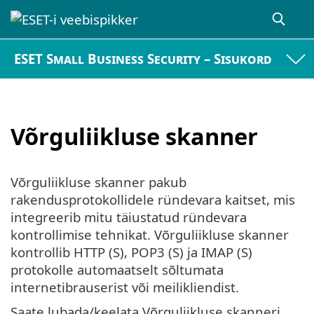
ESET Small Business Security – Sisukord
Võrguliikluse skanner
Võrguliikluse skanner pakub
rakendusprotokollidele ründevara kaitset, mis
integreerib mitu täiustatud ründevara
kontrollimise tehnikat. Võrguliikluse skanner
kontrollib HTTP (S), POP3 (S) ja IMAP (S)
protokolle automaatselt sõltumata
internetibrauserist või meilikliendist.
Saate lubada/keelata Võrguliikluse skanneri