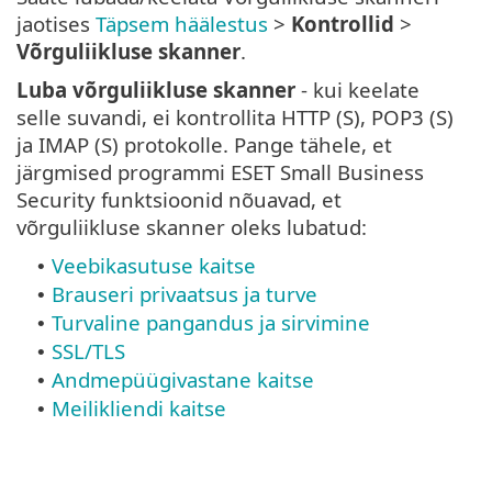
jaotises
Täpsem häälestus
>
Kontrollid
>
Võrguliikluse skanner
.
Luba võrguliikluse skanner
- kui keelate
selle suvandi, ei kontrollita HTTP (S), POP3 (S)
ja IMAP (S) protokolle. Pange tähele, et
järgmised programmi ESET Small Business
Security funktsioonid nõuavad, et
võrguliikluse skanner oleks lubatud:
Veebikasutuse kaitse
•
Brauseri privaatsus ja turve
•
Turvaline pangandus ja sirvimine
•
SSL/TLS
•
Andmepüügivastane kaitse
•
Meilikliendi kaitse
•