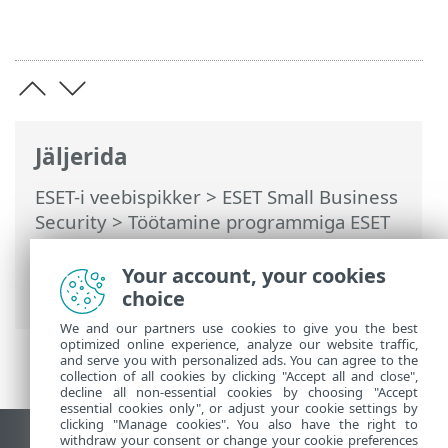
Jäljerida
ESET-i veebispikker
>
ESET Small Business
Security
>
Töötamine programmiga ESET
Small Business Security
>
Täpsem
häälestus
>
Kontrollid
> Võrguliikluse
Your account, your cookies
skanner
choice
We and our partners use cookies to give you the best
optimized online experience, analyze our website traffic,
and serve you with personalized ads. You can agree to the
collection of all cookies by clicking "Accept all and close",
decline all non-essential cookies by choosing "Accept
essential cookies only", or adjust your cookie settings by
clicking "Manage cookies". You also have the right to
withdraw your consent or change your cookie preferences