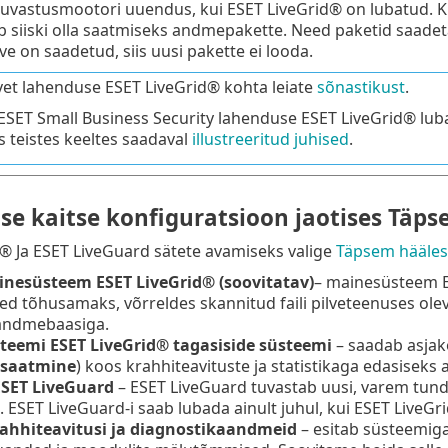
 tuvastusmootori uuendus, kui ESET LiveGrid® on lubatud. Ku
b siiski olla saatmiseks andmepakette. Need paketid saadetak
e on saadetud, siis uusi pakette ei looda.
vet lahenduse ESET LiveGrid® kohta leiate
sõnastikust
.
ESET Small Business Security lahenduse ESET LiveGrid® lubam
s teistes keeltes saadaval
illustreeritud juhised
.
ise kaitse konfiguratsioon jaotises Täp
® Ja ESET LiveGuard sätete avamiseks valige
Täpsem hääles
nesüsteem ESET LiveGrid® (soovitatav)
– mainesüsteem E
d tõhusamaks, võrreldes skannitud faili pilveteenuses ole
andmebaasiga.
teemi ESET LiveGrid® tagasiside süsteemi
– saadab asjak
 saatmine
) koos krahhiteavituste ja statistikaga edasiseks
SET LiveGuard
– ESET LiveGuard tuvastab uusi, varem tund
. ESET LiveGuard-i saab lubada ainult juhul, kui ESET LiveGr
ahhiteavitusi ja diagnostikaandmeid
– esitab süsteemig