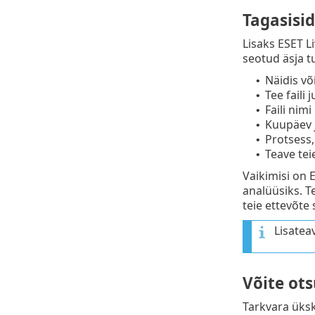
Tagasisi
Lisaks ESET L
seotud äsja t
Näidis või
•
Tee faili 
•
Faili nimi
•
Kuupäev j
•
Protsess,
•
Teave te
•
Vaikimisi on 
analüüsiks. Te
teie ettevõte 
Lisatea
Võite ot
Tarkvara üksk