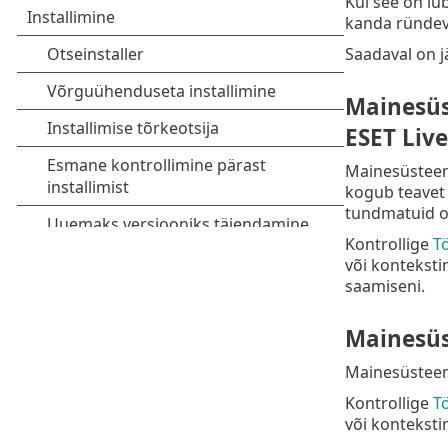
Kui see on lu
kanda ründeva
Saadaval on j
Mainesüs
ESET Liv
Mainesüsteem 
kogub teavet 
tundmatuid oh
Kontrollige
T
või konteksti
saamiseni.
Mainesüs
Mainesüsteem 
Kontrollige
T
või kontekst