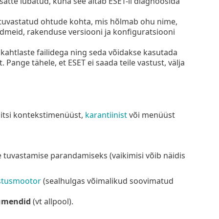
tte lubatud, kuna see aitab ESET-il diagnoosida
a tuvastatud ohtude kohta, mis hõlmab ohu nime,
ndmeid, rakenduse versiooni ja konfiguratsiooni
s kahtlaste failidega ning seda võidakse kasutada
Pange tähele, et ESET ei saada teile vastust, välja
äsitsi kontekstimenüüst,
karantiinist
või menüüst
se tuvastamise parandamiseks (vaikimisi võib näidis
stusmootor
(sealhulgas võimalikud soovimatud
umendid
(vt allpool).