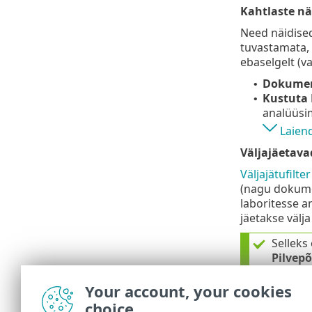
Kahtlaste n
Need näidised
tuvastamata, 
ebaselgelt (va
Dokume
•
Kustuta 
•
analüüsi
Laien
Väljajäetavad
Väljajätufilte
(nagu dokumen
laboritesse an
jäetakse välja
Selleks 
Pilvepõ
Selleks 
Your account, your cookies
saatmi
choice