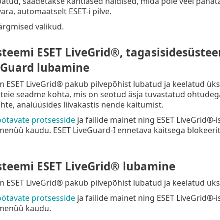
batud, saadetakse kahtlased näidised, mida pole veel pahata
ra, automaatselt ESET-i pilve.
ärgmised valikud.
teemi ESET LiveGrid®, tagasisidesüsteem
eGuard lubamine
ESET LiveGrid® pakub pilvepõhist lubatud ja keelatud üks
teie seadme kohta, mis on seotud äsja tuvastatud ohtudeg
te, analüüsides liivakastis nende käitumist.
öötavate protsesside
ja failide mainet ning ESET LiveGrid®-i
menüü kaudu. ESET LiveGuard-I ennetava kaitsega blokeerit
teemi ESET LiveGrid® lubamine
ESET LiveGrid® pakub pilvepõhist lubatud ja keelatud üksu
öötavate protsesside
ja failide mainet ning ESET LiveGrid®-i
imenüü kaudu.