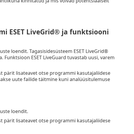
htlikuna kinnitatud ja mis võivad potentsiaalselt
i ESET LiveGrid® ja funktsiooni
uste loendit. Tagasisidesüsteem ESET LiveGrid®
a. Funktsioon ESET LiveGuard tuvastab uusi, varem
st pärit lisateavet otse programmi kasutajaliidese
akse uute failide täitmine kuni analüüsitulemuse
ste loendit.
st pärit lisateavet otse programmi kasutajaliidese