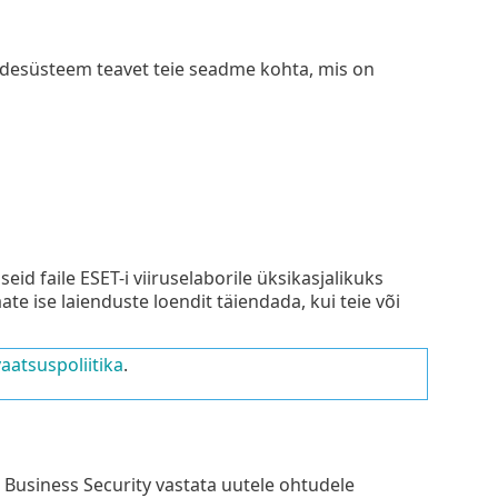
idesüsteem teavet teie seadme kohta, mis on
id faile ESET-i viiruselaborile üksikasjalikuks
Saate ise laienduste loendit täiendada, kui teie või
vaatsuspoliitika
.
 Business Security vastata uutele ohtudele