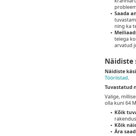
krahhiaru
probleeme
Saada an
•
tuvastami
ning ka t
Meiliaadr
•
teiega ko
arvatud j
Näidiste
Näidiste käs
Tööriistad
.
Tuvastatud 
Valige, milli
olla kuni 64 
Kõik tuv
•
rakenduse
Kõik näi
•
Ära saad
•