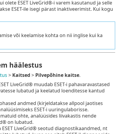
i olete ESET LiveGrid®-i varem kasutanud ja selle
se ESET-ile isegi pärast inaktiveerimist. Kui kogu
ise või keelamise kohta on nii inglise kui ka
sem häälestus
tus
>
Kaitsed
>
Pilvepõhine kaitse
.
SET LiveGrid® muudab ESET-i pahavaravastased
vatesse lubatud ja keelatud loenditesse kantud
ohased andmed (kirjeldatakse allpool jaotises
 analüüsimiseks ESET-i uuringulaborisse.
matuid ohte, analüüsides liivakastis nende
id® on lubatud.
a ESET LiveGrid® seotud diagnostikaandmed, nt