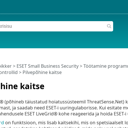
pikker
>
ESET Small Business Security
>
Töötamine programm
ontrollid
> Pilvepõhine kaitse
hine kaitse
® (põhineb täiustatud hoiatussüsteemil ThreatSense.Net) k
lmast, ja saadab need ESET-i uuringulaborisse. Kui esitate 
ahendusele ESET LiveGrid® kohe reageerida ja hoida ESET-i
rd
on funktsioon, mis lisab kaitsekihi, mis on spetsiaalse