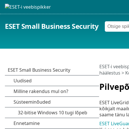
ESET Small Business Security
ESET-i veebis
häälestus
>
K
Pilvepõ
ESET LiveGrid
kõikjalt maai
saame tänu l
ESET LiveGua