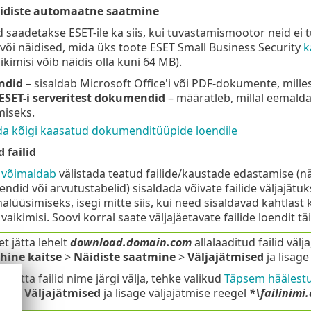
äidiste automaatne saatmine
 saadetakse ESET-ile ka siis, kui tuvastamismootor neid ei tu
või näidised, mida üks toote ESET Small Business Security
k
ikimisi võib näidis olla kuni 64 MB).
ndid
– sisaldab Microsoft Office'i või PDF-dokumente, milles v
ESET-i serveritest dokumendid
– määratleb, millal eemald
miseks.
da kõigi kaasatud dokumenditüüpide loendile
 failid
r võimaldab
välistada teatud failide/kaustade edastamise (nä
did või arvutustabelid) sisaldada võivate failide väljajätuk
alüüsimiseks, isegi mitte siis, kui need sisaldavad kahtlast 
 vaikimisi. Soovi korral saate väljajäetavate failide loendit t
et jätta lehelt
download.domain.com
allalaaditud failid välj
hine kaitse
>
Näidiste saatmine
>
Väljajätmised
ja lisage
et jätta failid nime järgi välja, tehke valikud
Täpsem häälest
ne
>
Väljajätmised
ja lisage väljajätmise reegel
*\failinimi