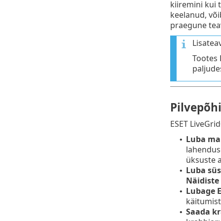
kiiremini kui
keelanud, või
praegune teav
Lisatea
Tootes 
paljude
Pilvepõh
ESET LiveGrid
Luba mai
•
lahenduse
üksuste 
Luba süs
•
Näidiste
Lubage E
•
käitumist
Saada kr
•