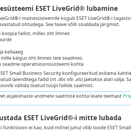
desüsteemi ESET LiveGrid® lubamine
iveGrid®-i mainesüsteemile kogub ESET LiveGrid®-i tagasis
uvastatud ohtudega. See teave võib sisaldada järgmist.
 koopia failist, milles oht ilmnes
juurde
a kellaaeg
 mille käigus oht ilmnes teie seadmes.
ie seadme operatsioonisüsteemi kohta
ESET Small Business Security konfigureeritud esitama kahtlase
atud laienditega failid (nt
.doc
või
.xls
) jäetakse alati välja. 
soovib vältida teatud tüüpi failide saatmist.
vet asjakohaste andmete saatmise kohta leiate teemast
Pri
sustada ESET LiveGrid®-i mitte lubada
i funktsioon ei kao, kuid mõnel juhul võib toode ESET Small