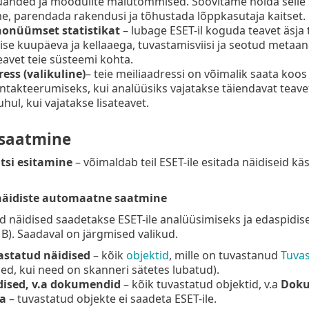
anded ja moodulite mälutõmmised. Soovitame hoida selle sä
, parendada rakendusi ja tõhustada lõppkasutaja kaitset.
onüümset statistikat
– lubage ESET-il koguda teavet äsj
se kuupäeva ja kellaaega, tuvastamisviisi ja seotud metaa
eavet teie süsteemi kohta.
ess (valikuline)
– teie meiliaadressi on võimalik saata koo
ntakteerumiseks, kui analüüsiks vajatakse täiendavat teavet. 
uhul, kui vajatakse lisateavet.
 saatmine
itsi esitamine
– võimaldab teil ESET-ile esitada näidiseid k
näidiste automaatne saatmine
sed näidised saadetakse ESET-ile analüüsimiseks ja edaspidi
MB). Saadaval on järgmised valikud.
astatud näidised
– kõik
objektid
, mille on tuvastanud
Tuva
d, kui need on skanneri sätetes lubatud).
dised, v.a dokumendid
– kõik tuvastatud objektid, v.a
Dok
a
– tuvastatud objekte ei saadeta ESET-ile.