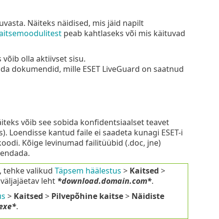
vasta. Näiteks näidised, mis jäid napilt
aitsemoodulitest
peab kahtlaseks või mis käituvad
õib olla aktiivset sisu.
ada dokumendid, mille ESET LiveGuard on saatnud
iteks võib see sobida konfidentsiaalset teavet
s). Loendisse kantud faile ei saadeta kunagi ESET-i
koodi. Kõige levinumad failitüübid (.doc, jne)
äiendada.
a, tehke valikud
Täpsem häälestus
>
Kaitsed
>
 väljajäetav leht
*download.domain.com*
.
us
>
Kaitsed
>
Pilvepõhine kaitse
>
Näidiste
.exe*
.