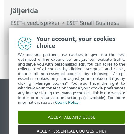
Jäljerida
ESET-i veebispikker
>
ESET Small Business
Security
>
Töötamine programmiga ESET
Small Business Security
>
Tööriistad
>
Your account, your cookies
Töötavad protsessid
choice
We and our partners use cookies to give you the best
optimized online experience, analyze our website traffic,
and serve you with personalized ads. You can agree to the
collection of all cookies by clicking "Accept all and close",
decline all non-essential cookies by choosing "Accept
essential cookies only", or adjust your cookie settings by
clicking "Manage cookies". You also have the right to
withdraw your consent or change your cookie preferences
Vaata tavaarvutile mõeldud veebilehte
anytime by clicking the "Manage cookies" link in our website
footer or in your account settings (if available). For more
End of Life
information, see our
Cookie Policy
.
ESET-i teabebaas
ESET-i foorum
ACCEPT ALL AND CLOSE
ESET Status Portal
Piirkondlik tugi
ACCEPT ESSENTIAL COOKIES ONLY