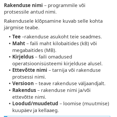
Rakenduse nimi
– programmile või
protsessile antud nimi.
Rakendusele klõpsamine kuvab selle kohta
järgmise teabe.
Tee
–rakenduse asukoht teie seadmes.
•
Maht
– faili maht kilobaitides (kB) või
•
megabaitides (MB).
Kirjeldus
– faili omadused
•
operatsioonisüsteemi kirjelduse alusel.
Ettevõtte nimi
– tarnija või rakenduse
•
protsessi nimi.
Versioon
– teave rakenduse väljaandjalt.
•
Rakendus
– rakenduse nimi ja/või
•
ettevõtte nimi.
Loodud/muudetud
– loomise (muutmise)
•
kuupäev ja kellaaeg.