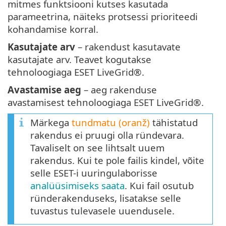
mitmes funktsiooni kutses kasutada
parameetrina, näiteks protsessi prioriteedi
kohandamise korral.
Kasutajate arv
– rakendust kasutavate
kasutajate arv. Teavet kogutakse
tehnoloogiaga ESET LiveGrid®.
Avastamise aeg
– aeg rakenduse
avastamisest tehnoloogiaga ESET LiveGrid®.
Märkega
tundmatu (oranž)
tähistatud
rakendus ei pruugi olla ründevara.
Tavaliselt on see lihtsalt uuem
rakendus. Kui te pole failis kindel, võite
selle ESET-i uuringulaborisse
analüüsimiseks saata
. Kui fail osutub
ründerakenduseks, lisatakse selle
tuvastus tulevasele uuendusele.