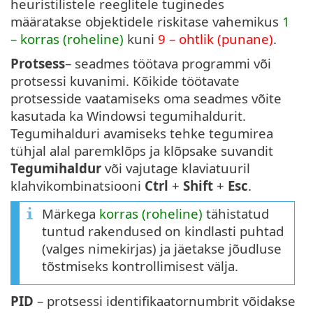
heuristilistele reeglitele tuginedes
määratakse objektidele riskitase vahemikus
1
– korras (roheline)
kuni
9 – ohtlik (punane)
.
Protsess
– seadmes töötava programmi või
protsessi kuvanimi. Kõikide töötavate
protsesside vaatamiseks oma seadmes võite
kasutada ka Windowsi tegumihaldurit.
Tegumihalduri avamiseks tehke tegumirea
tühjal alal paremklõps ja klõpsake suvandit
Tegumihaldur
või vajutage klaviatuuril
klahvikombinatsiooni
Ctrl
+
Shift
+
Esc
.
Märkega
korras (roheline)
tähistatud
tuntud rakendused on kindlasti puhtad
(valges nimekirjas) ja jäetakse jõudluse
tõstmiseks kontrollimisest välja.
PID
– protsessi identifikaatornumbrit võidakse