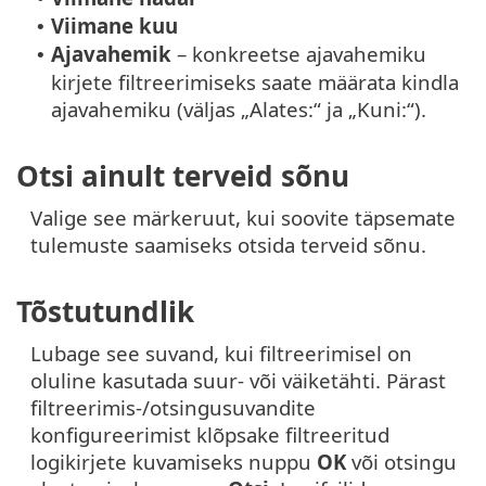
Viimane kuu
•
Ajavahemik
– konkreetse ajavahemiku
•
kirjete filtreerimiseks saate määrata kindla
ajavahemiku (väljas „Alates:“ ja „Kuni:“).
Otsi ainult terveid sõnu
Valige see märkeruut, kui soovite täpsemate
tulemuste saamiseks otsida terveid sõnu.
Tõstutundlik
Lubage see suvand, kui filtreerimisel on
oluline kasutada suur- või väiketähti. Pärast
filtreerimis-/otsingusuvandite
konfigureerimist klõpsake filtreeritud
logikirjete kuvamiseks nuppu
OK
või otsingu