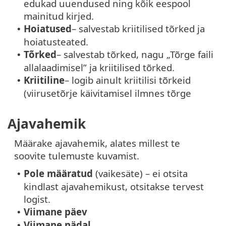
edukad uuendused ning kõik eespool
mainitud kirjed.
Hoiatused
– salvestab kriitilised tõrked ja
•
hoiatusteated.
Tõrked
– salvestab tõrked, nagu „Tõrge faili
•
allalaadimisel” ja kriitilised tõrked.
Kriitiline
– logib ainult kriitilisi tõrkeid
•
(viirusetõrje käivitamisel ilmnes tõrge
Ajavahemik
Määrake ajavahemik, alates millest te
soovite tulemuste kuvamist.
Pole määratud
(vaikesäte) – ei otsita
•
kindlast ajavahemikust, otsitakse tervest
logist.
Viimane päev
•
Viimane nädal
•