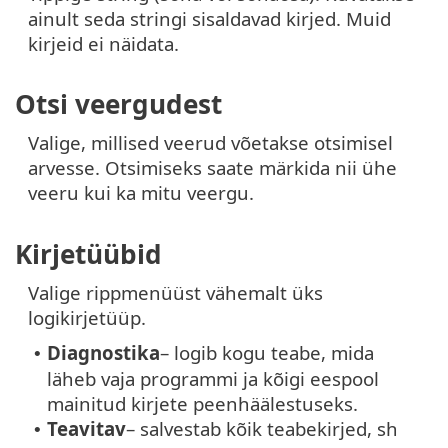
ainult seda stringi sisaldavad kirjed. Muid
kirjeid ei näidata.
Otsi veergudest
Valige, millised veerud võetakse otsimisel
arvesse. Otsimiseks saate märkida nii ühe
veeru kui ka mitu veergu.
Kirjetüübid
Valige rippmenüüst vähemalt üks
logikirjetüüp.
Diagnostika
– logib kogu teabe, mida
•
läheb vaja programmi ja kõigi eespool
mainitud kirjete peenhäälestuseks.
Teavitav
– salvestab kõik teabekirjed, sh
•