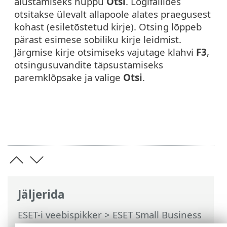
alustamiseks nuppu
Otsi
. Logifailides
otsitakse ülevalt allapoole alates praegusest
kohast (esiletõstetud kirje). Otsing lõppeb
pärast esimese sobiliku kirje leidmist.
Järgmise kirje otsimiseks vajutage klahvi
F3
,
otsingusuvandite täpsustamiseks
paremklõpsake ja valige
Otsi
.
Jäljerida
ESET-i veebispikker
>
ESET Small Business