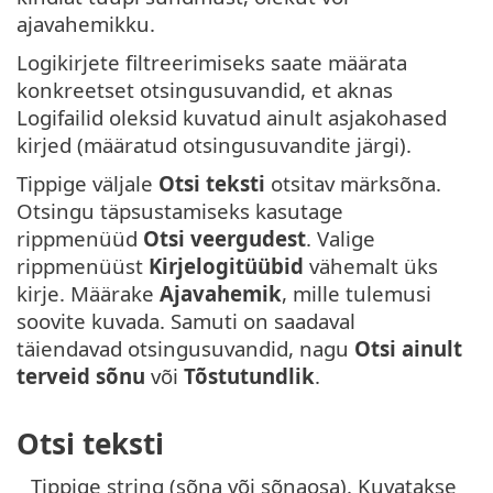
ajavahemikku.
Logikirjete filtreerimiseks saate määrata
konkreetset otsingusuvandid, et aknas
Logifailid oleksid kuvatud ainult asjakohased
kirjed (määratud otsingusuvandite järgi).
Tippige väljale
Otsi teksti
otsitav märksõna.
Otsingu täpsustamiseks kasutage
rippmenüüd
Otsi veergudest
. Valige
rippmenüüst
Kirjelogitüübid
vähemalt üks
kirje. Määrake
Ajavahemik
, mille tulemusi
soovite kuvada. Samuti on saadaval
täiendavad otsingusuvandid, nagu
Otsi ainult
terveid sõnu
või
Tõstutundlik
.
Otsi teksti
Tippige string (sõna või sõnaosa). Kuvatakse