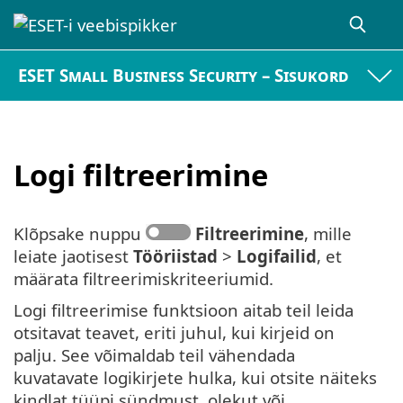
ESET Small Business Security – Sisukord
Logi filtreerimine
Klõpsake nuppu
Filtreerimine
, mille
leiate jaotisest
Tööriistad
>
Logifailid
, et
määrata filtreerimiskriteeriumid.
Logi filtreerimise funktsioon aitab teil leida
otsitavat teavet, eriti juhul, kui kirjeid on
palju. See võimaldab teil vähendada
kuvatavate logikirjete hulka, kui otsite näiteks
kindlat tüüpi sündmust, olekut või