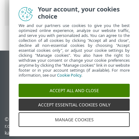
Security
>
Töötamine programmiga ESET
Small Business Security
>
Tööriistad
>
Your account, your cookies
Logifailid
> Logi filtreerimine
choice
We and our partners use cookies to give you the best
optimized online experience, analyze our website traffic,
and serve you with personalized ads. You can agree to the
collection of all cookies by clicking "Accept all and close",
decline all non-essential cookies by choosing "Accept
essential cookies only", or adjust your cookie settings by
clicking "Manage cookies". You also have the right to
withdraw your consent or change your cookie preferences
Vaata tavaarvutile mõeldud veebilehte
anytime by clicking the "Manage cookies" link in our website
footer or in your account settings (if available). For more
End of Life
information, see our
Cookie Policy
.
ESET-i teabebaas
ESET-i foorum
ACCEPT ALL AND CLOSE
ESET Status Portal
Piirkondlik tugi
ACCEPT ESSENTIAL COOKIES ONLY
© 1992 - 2026 ESET, spol. s
Halda küpsiseid
MANAGE COOKIES
r.o. – kõik õigused on
Küpsisepoliitika
kaitstud.