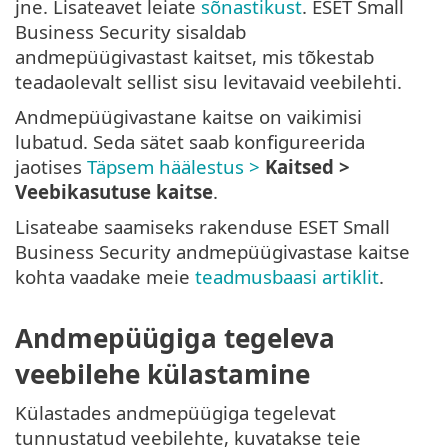
jne. Lisateavet leiate
sõnastikust
. ESET Small
Business Security sisaldab
andmepüügivastast kaitset, mis tõkestab
teadaolevalt sellist sisu levitavaid veebilehti.
Andmepüügivastane kaitse on vaikimisi
lubatud. Seda sätet saab konfigureerida
jaotises
Täpsem häälestus >
Kaitsed >
Veebikasutuse kaitse
.
Lisateabe saamiseks rakenduse ESET Small
Business Security andmepüügivastase kaitse
kohta vaadake meie
teadmusbaasi artiklit
.
Andmepüügiga tegeleva
veebilehe külastamine
Külastades andmepüügiga tegelevat
tunnustatud veebilehte, kuvatakse teie