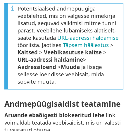
Potentsiaalsed andmepüügiga
veebilehed, mis on valgesse nimekirja
lisatud, aeguvad vaikimisi mitme tunni
pärast. Veebilehe lubamiseks alatiselt,
saate kasutada
URL-aadressi haldamise
tööriista. Jaotises
Täpsem häälestus
>
Kaitsed
>
Veebikasutuse kaitse
>
URL-aadressi haldamine
>
Aadressiloend
>
Muuda
ja lisage
sellesse loendisse veebisait, mida
soovite muuta.
Andmepüügisaidist teatamine
Aruande ebaõigesti blokeeritud lehe
link
võimaldab teatada veebisaidist, mis on valesti
tuvastatud ohuna.