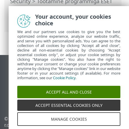
Security
>
Töötamine programmiga ESET
Small Business Security
>
Häälestus
>
Interneti-kaitse
> Andmepüügivastane
Your account, your cookies
kaitse
choice
We and our partners use cookies to give you the best
optimized online experience, analyze our website traffic,
and serve you with personalized ads. You can agree to the
collection of all cookies by clicking "Accept all and close",
decline all non-essential cookies by choosing "Accept
essential cookies only", or adjust your cookie settings by
clicking "Manage cookies". You also have the right to
withdraw your consent or change your cookie preferences
Vaata tavaarvutile mõeldud veebilehte
anytime by clicking the "Manage cookies" link in our website
footer or in your account settings (if available). For more
End of Life
information, see our
Cookie Policy
.
ESET-i teabebaas
ESET-i foorum
ACCEPT ALL AND CLOSE
ESET Status Portal
Piirkondlik tugi
ACCEPT ESSENTIAL COOKIES ONLY
© 1992 - 2026 ESET, spol. s
Halda küpsiseid
MANAGE COOKIES
r.o. – kõik õigused on
Küpsisepoliitika