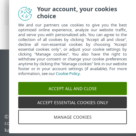
Security
>
Töötamine programmiga ESET
Small Business Security
>
Häälestus
>
Your account, your cookies
Interneti-kaitse
choice
We and our partners use cookies to give you the best
optimized online experience, analyze our website traffic,
and serve you with personalized ads. You can agree to the
collection of all cookies by clicking "Accept all and close",
decline all non-essential cookies by choosing "Accept
essential cookies only", or adjust your cookie settings by
clicking "Manage cookies". You also have the right to
withdraw your consent or change your cookie preferences
Vaata tavaarvutile mõeldud veebilehte
anytime by clicking the "Manage cookies" link in our website
footer or in your account settings (if available). For more
End of Life
information, see our
Cookie Policy
.
ESET-i teabebaas
ESET-i foorum
ACCEPT ALL AND CLOSE
ESET Status Portal
Piirkondlik tugi
ACCEPT ESSENTIAL COOKIES ONLY
© 1992 - 2026 ESET, spol. s
Halda küpsiseid
MANAGE COOKIES
r.o. – kõik õigused on
Küpsisepoliitika
kaitstud.