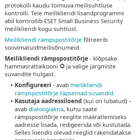
protokolli kaudu toimuva meilisuhtluse
kontrolli. Teie meilikliendi lisandprogrammi
abil kontrollib ESET Small Business Security
meilikliendi kogu suhtlust.
Meilikliendi rämpspostitõrje
filtreerib
soovimatuidmeilisõnumeid.
Meilikliendi rämpspostitõrje
- klõpsake
hammasrattaikooni
ja valige järgmiste
suvandite hulgast.
Konfigureeri
- avab
meilikliendi
•
rämpspostitõrje täpsemad suvandid
.
Kasutaja aadressiloend
(kui on lubatud) –
•
avab
dialoogiakna
, kuhu saate
rämpspostitõrje reeglite määratlemiseks
aadresse lisada, redigeerida või kustutada.
Selles loendis olevad reeglid rakendatakse