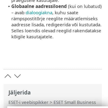
praegusele kasutajale.
Globaalne aadressiloend
(kui on lubatud)
•
– avab
dialoogiakna
, kuhu saate
rämpspostitõrje reeglite määratlemiseks
aadresse lisada, redigeerida või kustutada.
Selles loendis olevad reeglid rakendatakse
kõigile kasutajatele.
Jäljerida
ESET-i veebispikker
>
ESET Small Business