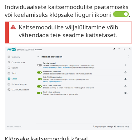
Individuaalsete kaitsemoodulite peatamiseks
või keelamiseks klõpsake liuguri ikooni
.
Kaitsemoodulite väljalülitamine võib
vähendada teie seadme kaitsetaset.
Klõpsake kaitsemooduli kõrval