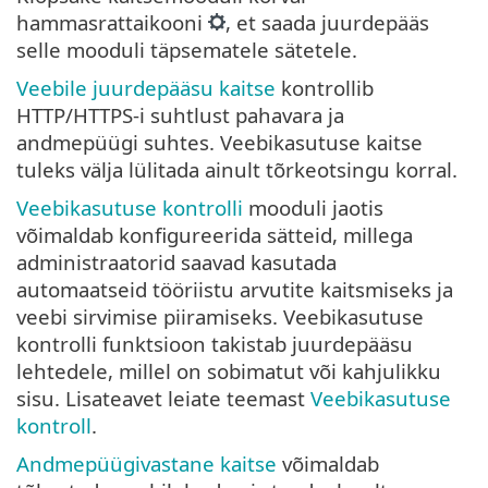
hammasrattaikooni
, et saada juurdepääs
selle mooduli täpsematele sätetele.
Veebile juurdepääsu kaitse
kontrollib
HTTP/HTTPS-i suhtlust pahavara ja
andmepüügi suhtes. Veebikasutuse kaitse
tuleks välja lülitada ainult tõrkeotsingu korral.
Veebikasutuse kontrolli
mooduli jaotis
võimaldab konfigureerida sätteid, millega
administraatorid saavad kasutada
automaatseid tööriistu arvutite kaitsmiseks ja
veebi sirvimise piiramiseks. Veebikasutuse
kontrolli funktsioon takistab juurdepääsu
lehtedele, millel on sobimatut või kahjulikku
sisu. Lisateavet leiate teemast
Veebikasutuse
kontroll
.
Andmepüügivastane kaitse
võimaldab