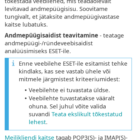
tõkestada veebilehed, mis teadaolevalt
levitavad andmepüügisisu. Soovitame
tungivalt, et jätaksite andmepüügivastase
kaitse lubatuks.
Andmepüügisaidist teavitamine
- teatage
andmepüügi-/ründeveebisaidist
analüüsimiseks ESET-ile.
Enne veebilehe ESET-ile esitamist tehke
kindlaks, kas see vastab ühele või
mitmele järgmistest kriteeriumidest:
Veebilehte ei tuvastata üldse.
•
Veebilehte tuvastatakse vääralt
•
ohuna. Sel juhul võite valida
suvandi
Teata ekslikult tõkestatud
lehest
.
Meilikliendi kaitse
tagab POP3(S)- ja IMAP(S)-