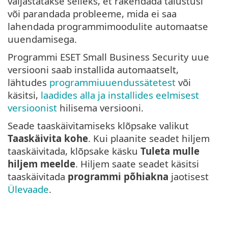
väljastatakse selleks, et rakendada täiustusi
või parandada probleeme, mida ei saa
lahendada programmimoodulite automaatse
uuendamisega.
Programmi ESET Small Business Security uue
versiooni saab installida automaatselt,
lähtudes
programmiuuendussätetest
või
käsitsi,
laadides alla ja installides eelmisest
versioonist
hilisema versiooni.
Seade taaskäivitamiseks klõpsake valikut
Taaskäivita kohe
. Kui plaanite seadet hiljem
taaskäivitada, klõpsake käsku
Tuleta mulle
hiljem meelde
. Hiljem saate seadet käsitsi
taaskäivitada
programmi põhiakna
jaotisest
Ülevaade
.