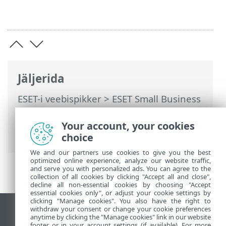
Jäljerida
ESET-i veebispikker
>
ESET Small Business
Security
>
Töötamine programmiga ESET
Small Business Security
>
Uuendamine
>
Your account, your cookies
Dialoogiaken – taaskäivitamine on nõutav
choice
We and our partners use cookies to give you the best
optimized online experience, analyze our website traffic,
and serve you with personalized ads. You can agree to the
collection of all cookies by clicking "Accept all and close",
decline all non-essential cookies by choosing "Accept
essential cookies only", or adjust your cookie settings by
clicking "Manage cookies". You also have the right to
withdraw your consent or change your cookie preferences
Vaata tavaarvutile mõeldud veebilehte
anytime by clicking the "Manage cookies" link in our website
footer or in your account settings (if available). For more