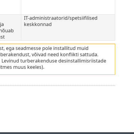
IT-administraatorid/spetsiifilised
ja
keskkonnad
 nõuab
st
st, ega seadmesse pole installitud muid
berakendust, võivad need konflikti sattuda.
 Levinud turberakenduse desinstallimisriistade
mitmes muus keeles).