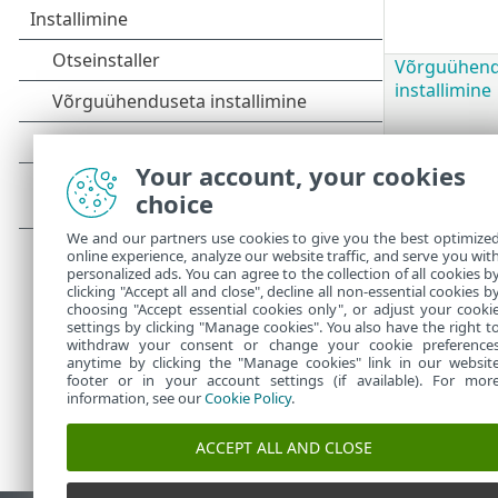
Võrguühend
installimine
Your account, your cookies
Kontrol
choice
viiruse
Soovita
We and our partners use cookies to give you the best optimize
loendi 
online experience, analyze our website traffic, and serve you wit
personalized ads. You can agree to the collection of all cookies b
clicking "Accept all and close", decline all non-essential cookies b
choosing "Accept essential cookies only", or adjust your cooki
settings by clicking "Manage cookies". You also have the right t
withdraw your consent or change your cookie preference
anytime by clicking the "Manage cookies" link in our websit
footer or in your account settings (if available). For mor
information, see our
Cookie Policy
.
ACCEPT ALL AND CLOSE