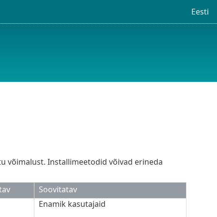
Eesti
u võimalust. Installimeetodid võivad erineda
tav
Soovitatav
Enamik kasutajaid