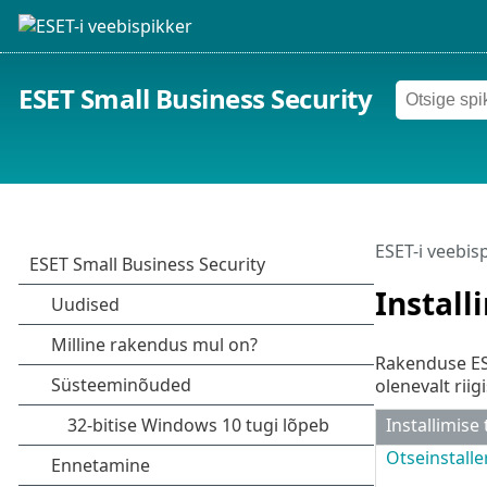
ESET Small Business Security
ESET-i veebis
Install
Rakenduse ESE
olenevalt riigis
Installimise
Otseinstalle