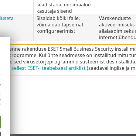
seadistada, minimaalne
kasutaja sisend
useta
Sisaldab kõiki faile,
Värskenduste
võimaldab täpsemat
aktiveerimiseks 
konfigureerimist
allalaadimiseks
internetiühendu
lige enne rakenduse ESET Small Business Security installimi
tõrjeprogramme. Kui ühte seadmesse on installitud mitu tur
me teised viirusetõrjeprogrammid süsteemist desinstallida.
d
leiate
sellest ESET-i teabebaasi artiklist
(saadaval inglise ja 
h
y
y
e
o
s
e
e