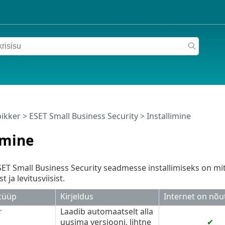
pikker
>
ESET Small Business Security
>
Installimine
imine
T Small Business Security seadmesse installimiseks on mit
t ja levitusviisist.
 tüüp
Kirjeldus
Internet on nõu
r
Laadib automaatselt alla
uusima versiooni, lihtne
✔