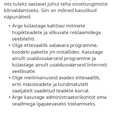
mis tuleks vastasel juhul teha sissetungimiste
kõrvaldamiseks. Siin on mõned kasulikud
näpunäited:
Ärge külastage kahtlasi mitmete
•
hüpikteadete ja vilkuvate reklaamidega
veebilehti.
Olge ettevaatlik vabavara programme,
•
koodeki pakette jm installides. Kasutage
ainult usaldusväärseid programme ja
külastage ainult usaldusväärseid Interneti
veebisaite.
Olge meilimanuseid avades ettevaatlik,
•
eriti massteadete ja tundmatutelt
saatjatelt saadetud teadete korral.
Ärge kasutage administraatorikontot oma
•
seadmega igapäevaseks töötamiseks.