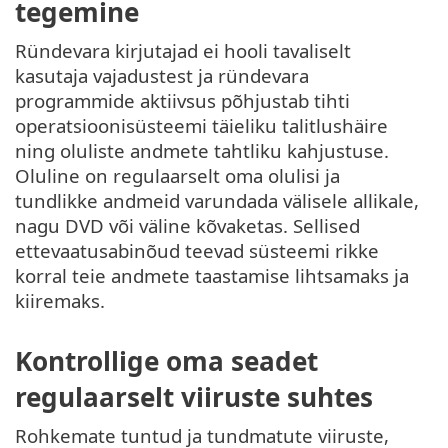
tegemine
Ründevara kirjutajad ei hooli tavaliselt
kasutaja vajadustest ja ründevara
programmide aktiivsus põhjustab tihti
operatsioonisüsteemi täieliku talitlushäire
ning oluliste andmete tahtliku kahjustuse.
Oluline on regulaarselt oma olulisi ja
tundlikke andmeid varundada välisele allikale,
nagu DVD või väline kõvaketas. Sellised
ettevaatusabinõud teevad süsteemi rikke
korral teie andmete taastamise lihtsamaks ja
kiiremaks.
Kontrollige oma seadet
regulaarselt viiruste suhtes
Rohkemate tuntud ja tundmatute viiruste,