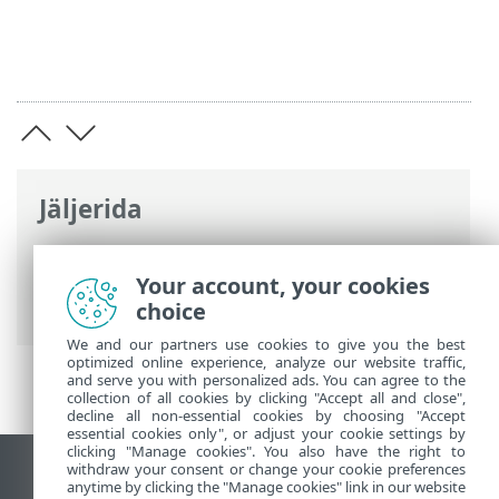
Jäljerida
ESET-i veebispikker
>
ESET Small Business
Security
>
ESET Small Business Security
>
Your account, your cookies
Ennetamine
choice
We and our partners use cookies to give you the best
optimized online experience, analyze our website traffic,
and serve you with personalized ads. You can agree to the
collection of all cookies by clicking "Accept all and close",
decline all non-essential cookies by choosing "Accept
essential cookies only", or adjust your cookie settings by
clicking "Manage cookies". You also have the right to
withdraw your consent or change your cookie preferences
Vaata tavaarvutile mõeldud veebilehte
anytime by clicking the "Manage cookies" link in our website