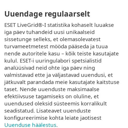
Uuendage regulaarselt
ESET LiveGrid®-I statistika kohaselt luuakse
iga päev tuhandeid uusi unikaalseid
sissetunge selleks, et olemasolevatest
turvameetmetest mööda pääseda ja tuua
nende autoritele kasu – kõik teiste kasutajate
kulul. ESET-i uuringulabori spetsialistid
analüüsivad neid ohte iga päev ning
valmistavad ette ja väljastavad uuendusi, et
jätkuvalt parandada meie kasutajate kaitstuse
taset. Nende uuenduste maksimaalse
efektiivsuse tagamiseks on oluline, et
uuendused oleksid süsteemis korralikult
seadistatud. Lisateavet uuenduste
konfigureerimise kohta leiate jaotisest
Uuenduse häälestus
.