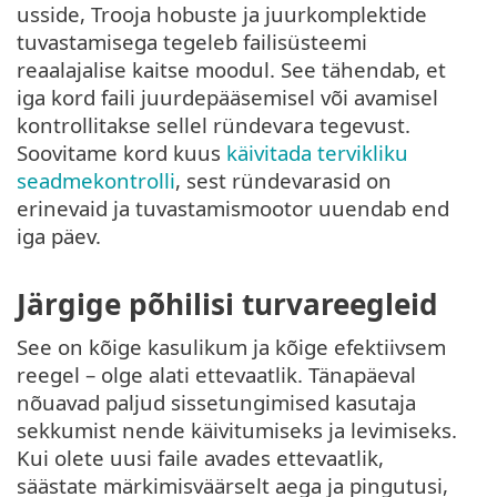
usside, Trooja hobuste ja juurkomplektide
tuvastamisega tegeleb failisüsteemi
reaalajalise kaitse moodul. See tähendab, et
iga kord faili juurdepääsemisel või avamisel
kontrollitakse sellel ründevara tegevust.
Soovitame kord kuus
käivitada tervikliku
seadmekontrolli
, sest ründevarasid on
erinevaid ja tuvastamismootor uuendab end
iga päev.
Järgige põhilisi turvareegleid
See on kõige kasulikum ja kõige efektiivsem
reegel – olge alati ettevaatlik. Tänapäeval
nõuavad paljud sissetungimised kasutaja
sekkumist nende käivitumiseks ja levimiseks.
Kui olete uusi faile avades ettevaatlik,
säästate märkimisväärselt aega ja pingutusi,