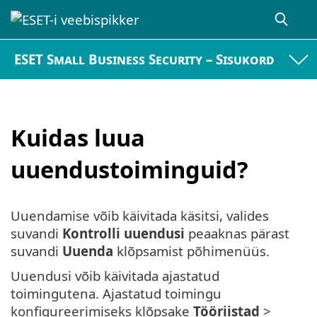
ESET Small Business Security – Sisukord
Kuidas luua
uuendustoiminguid?
Uuendamise võib käivitada käsitsi, valides
suvandi
Kontrolli uuendusi
peaaknas pärast
suvandi
Uuenda
klõpsamist põhimenüüs.
Uuendusi võib käivitada ajastatud
toimingutena. Ajastatud toimingu
konfigureerimiseks klõpsake
Tööriistad
>