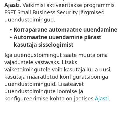
Ajasti
. Vaikimisi aktiveeritakse programmis
ESET Small Business Security järgmised
uuendustoimingud.
Korrapärane automaatne uuendamine
•
Automaatne uuendamine pärast
•
kasutaja sisselogimist
Iga uuendustoimingut saate muuta oma
vajadustele vastavaks. Lisaks
vaiketoimingutele võib kasutaja luua uusi,
kasutaja määratletud konfiguratsiooniga
uuendustoiminguid. Lisateavet
uuendustoimingute loomise ja
konfigureerimise kohta on jaotises
Ajasti
.