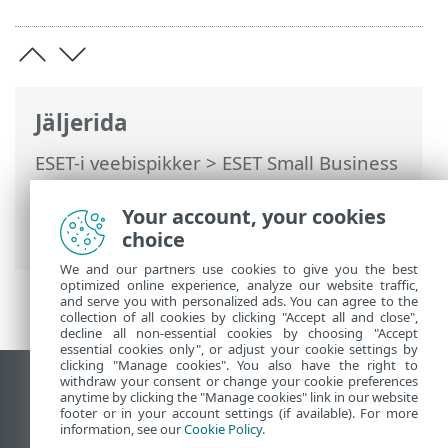
Jäljerida
ESET-i veebispikker
>
ESET Small Business
Security
>
Töötamine programmiga ESET
Small Business Security
>
Uuendamine
>
Your account, your cookies
Kuidas luua uuendustoiminguid?
choice
We and our partners use cookies to give you the best
optimized online experience, analyze our website traffic,
and serve you with personalized ads. You can agree to the
collection of all cookies by clicking "Accept all and close",
decline all non-essential cookies by choosing "Accept
essential cookies only", or adjust your cookie settings by
clicking "Manage cookies". You also have the right to
withdraw your consent or change your cookie preferences
Vaata tavaarvutile mõeldud veebilehte
anytime by clicking the "Manage cookies" link in our website
footer or in your account settings (if available). For more
End of Life
information, see our
Cookie Policy
.
ESET-i teabebaas