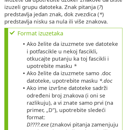
izuzeli grupu datoteka. Znak pitanja (
?
)
predstavlja jedan znak, dok zvezdica (
*
)
predstavlja nisku sa nula ili više znakova.
Format izuzetaka
Ako želite da izuzmete sve datoteke
•
i potfascikle u nekoj fascikli,
otkucajte putanju ka toj fascikli i
upotrebite masku
*
Ako želite da izuzmete samo .doc
•
datoteke, upotrebite masku
*.doc
Ako ime izvršne datoteke sadrži
•
određeni broj znakova (i oni se
razlikuju), a vi znate samo prvi (na
primer, „D“), upotrebite sledeći
format:
D????.exe
(znakovi pitanja zamenjuju