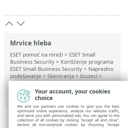
Mrvice hleba
ESET pomoć na mreži
>
ESET Small
Business Security
>
Korišćenje programa
ESET Small Business Security
>
Napredno
podešavanje
>
Skeniranja
>
Izuzeci
>
Stavke izuzete iz određivanja performansi
> Dodavanje ili uređivanje izuzetaka iz
Your account, your cookies
određivanja performansi
choice
We and our partners use cookies to give you the best
optimized online experience, analyze our website traffic,
and serve you with personalized ads. You can agree to the
collection of all cookies by clicking "Accept all and close",
decline all non-essential cookies by choosing "Accept