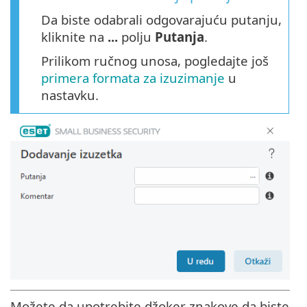
Da biste odabrali odgovarajuću putanju,
kliknite na
...
polju
Putanja
.
Prilikom ručnog unosa, pogledajte još
primera formata za izuzimanje
u
nastavku.
Možete da upotrebite džoker znakove da biste