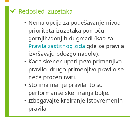
Redosled izuzetaka
Nema opcija za podešavanje nivoa
•
prioriteta izuzetaka pomoću
gornjih/donjih dugmadi (kao za
Pravila zaštitnog zida
gde se pravila
izvršavaju odozgo nadole).
Kada skener upari prvo primenjivo
•
pravilo, drugo primenjivo pravilo se
neće procenjivati.
Što ima manje pravila, to su
•
performanse skeniranja bolje.
Izbegavajte kreiranje istovremenih
•
pravila.