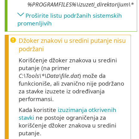
%PROGRAMFILES%\
izuzeti_direktorijum
\*
Proširite listu podržanih sistemskih
promenljivih
Džoker znakovi u sredini putanje nisu
podržani
Korišćenje džoker znakova u sredini
putanje (na primer
C:\Tools\*\Data\file.dat
) može da
funkcioniše, ali zvanično nije podržano
za stavke izuzete iz određivanja
performansi.
Kada koristite
izuzimanja otkrivenih
stavki
ne postoje ograničenja za
korišćenje džoker znakova u sredini
putanje.