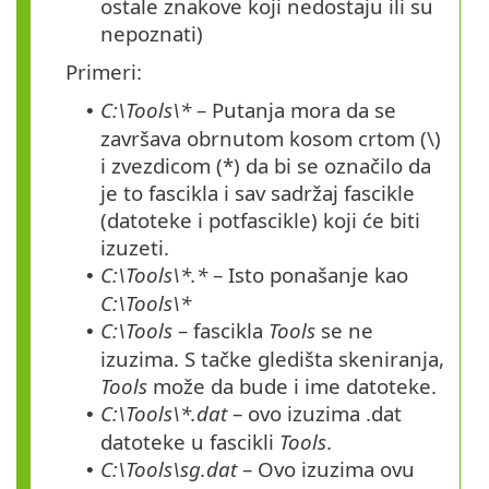
ostale znakove koji nedostaju ili su
nepoznati)
Primeri:
C:\Tools\*
– Putanja mora da se
•
završava obrnutom kosom crtom
(\)
i zvezdicom
(*)
da bi se označilo da
je to fascikla i sav sadržaj fascikle
(datoteke i potfascikle) koji će biti
izuzeti.
C:\Tools\*.*
– Isto ponašanje kao
•
C:\Tools\*
C:\Tools
– fascikla
Tools
se ne
•
izuzima. S tačke gledišta skeniranja,
Tools
može da bude i ime datoteke.
C:\Tools\*.dat
– ovo izuzima
.dat
•
datoteke u fascikli
Tools
.
C:\Tools\sg.dat
– Ovo izuzima ovu
•