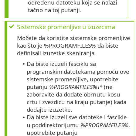
određenu datoteku koja se nalazi
tačno na toj putanji.
Sistemske promenljive u izuzecima
Možete da koristite sistemske promenljive
kao što je %PROGRAMFILES% da biste
definisali izuzetke skeniranja.
Da biste izuzeli fasciklu sa
•
programskim datotekama pomoću ove
sistemske promenljive, upotrebite
putanju
%PROGRAMFILES%\*
(ne
zaboravite da dodate obrnutu kosu
crtu i zvezdicu na kraju putanje) kada
dodajte izuzetke.
Da biste izuzeli sve datoteke i fascikle
•
u poddirektorijumu
%PROGRAMFILES%
,
upotrebite putanju