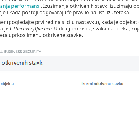
anja performansi
. Izuzimanja otkrivenih stavki izuzimaju
je i kada postoji odgovarajuće pravilo na listi izuzetaka.
er (pogledajte prvi red na slici u nastavku), kada je objek
a je
C:\Recovery\file.exe
. U drugom redu, svaka datoteka, ko
uzeta uprkos imenu otkrivene stavke.