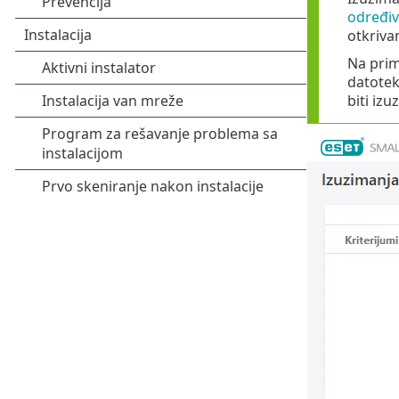
određiv
otkrivan
Na prim
datotek
biti iz