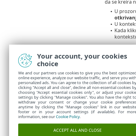
da se kreira n
U prozoru
•
otkrivan
U kontek
•
Kada klik
•
kontekst
Kriteriju
Your account, your cookies
choice
Putanja
•
Ime pre
•
We and our partners use cookies to give you the best optimize
online experience, analyze our website traffic, and serve you wit
otkriven
personalized ads. You can agree to the collection of all cookies b
clicking "Accept all and close", decline all non-essential cookies b
Heš
– iz
•
choosing "Accept essential cookies only", or adjust your cooki
settings by clicking "Manage cookies". You also have the right t
withdraw your consent or change your cookie preference
anytime by clicking the "Manage cookies" link in our websit
footer or in your account settings (if available). For mor
information, see our
Cookie Policy
.
ACCEPT ALL AND CLOSE