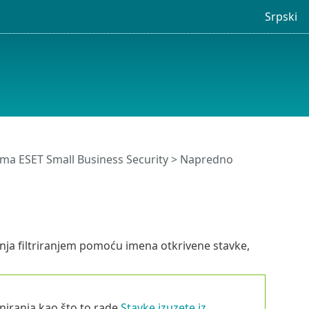
Srpski
ma ESET Small Business Security
>
Napredno
anja filtriranjem pomoću imena otkrivene stavke,
eniranja kao što to rade
Stavke izuzete iz