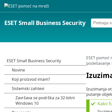
ESET Small Business Security
ESET pomoć n
podešavanje
Izuzima
Izuzimanja ot
putanje objekt
Kako fu
Izuzima