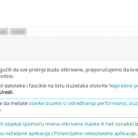
ućili da sve pretnje budu otkrivene, preporučujemo da krei
hodno.
i datoteke i fascikle na listu izuzetaka otvorite
Napredno p
Uredi
.
e da mešate
stavke izuzete iz određivanja performansi
,
izu
e
.
eli objekat (pomoću imena otkrivene stavke ili heš oznake)
i
o neželjene aplikacije
i
Potencijalno nebezbedne aplikacije