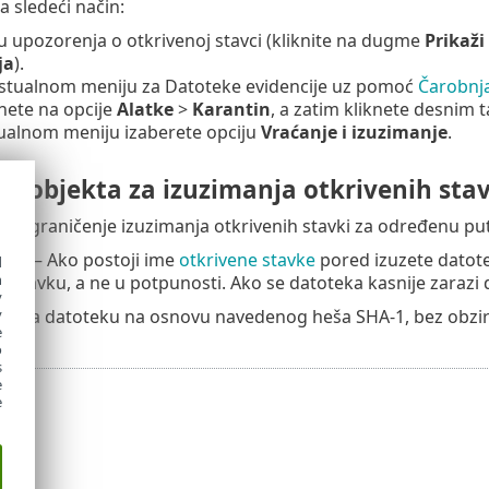
a sledeći način:
 upozorenja o otkrivenoj stavci (kliknite na dugme
Prikaži
ja
).
stualnom meniju za Datoteke evidencije uz pomoć
Čarobnja
nete na opcije
Alatke
>
Karantin
, a zatim kliknete desnim 
ualnom meniju izaberete opciju
Vraćanje i izuzimanje
.
mi objekta za izuzimanja otkrivenih sta
– Ograničenje izuzimanja otkrivenih stavki za određenu put
tnje
– Ako postoji ime
otkrivene stavke
pored izuzete datote
d
h
u stavku, a ne u potpunosti. Ako se datoteka kasnije zarazi 
y
y
uzima datoteku na osnovu navedenog heša SHA-1, bez obzira n
e
o
s
e
e