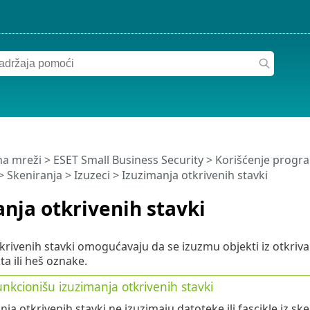
a mreži
>
ESET Small Business Security
>
Korišćenje progra
>
Skeniranja
>
Izuzeci
> Izuzimanja otkrivenih stavki
nja otkrivenih stavki
krivenih stavki omogućavaju da se izuzmu objekti iz otkriv
a ili heš oznake.
nkcionišu izuzimanja otkrivenih stavki
nja otkrivenih stavki ne izuzimaju datoteke ili fascikle iz sk