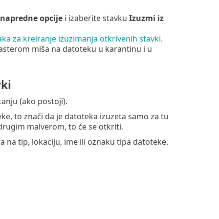
 napredne opcije
i izaberite stavku
Izuzmi iz
ka za kreiranje izuzimanja otkrivenih stavki
.
tasterom miša na datoteku u karantinu i u
vki
anju (ako postoji).
ke, to znači da je datoteka izuzeta samo za tu
drugim malverom, to će se otkriti.
a tip, lokaciju, ime ili oznaku tipa datoteke.