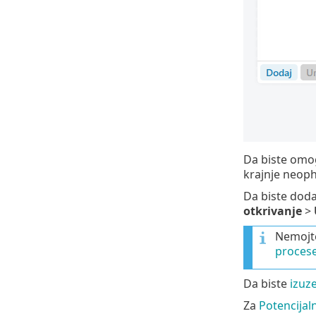
Da biste omog
krajnje neop
Da biste dodal
otkrivanje
>
Nemojt
proces
Da biste
izuz
Za
Potencijaln