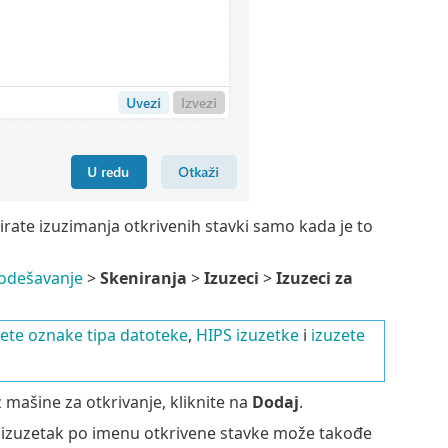
rate izuzimanja otkrivenih stavki samo kada je to
odešavanje
>
Skeniranja
>
Izuzeci
>
Izuzeci za
zete oznake tipa datoteke
,
HIPS izuzetke
i
izuzete
z mašine za otkrivanje, kliknite na
Dodaj
.
, izuzetak po imenu otkrivene stavke može takođe