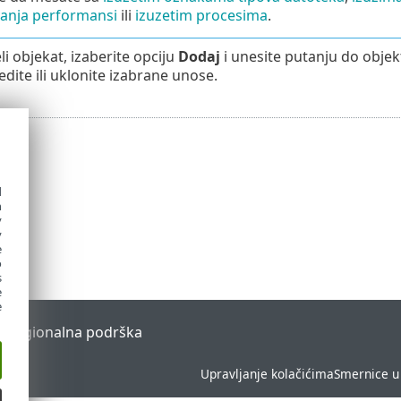
anja performansi
ili
izuzetim procesima
.
li objekat, izaberite opciju
Dodaj
i unesite putanju do objekta
dite ili uklonite izabrane unose.
d
h
y
y
e
o
s
e
e
l
Regionalna podrška
Upravljanje kolačićima
Smernice u 