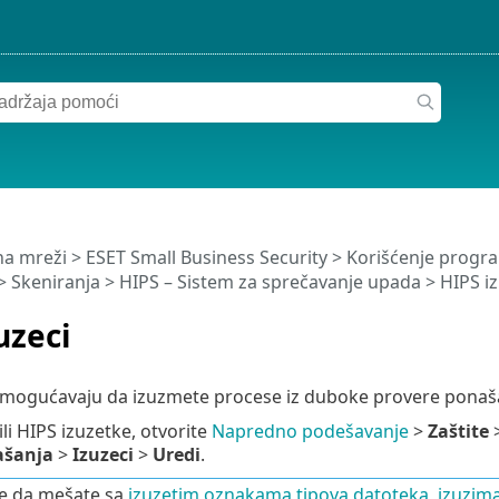
a mreži
>
ESET Small Business Security
>
Korišćenje progra
>
Skeniranja
>
HIPS – Sistem za sprečavanje upada
> HIPS iz
uzeci
omogućavaju da izuzmete procese iz duboke provere ponaša
li HIPS izuzetke, otvorite
Napredno podešavanje
>
Zaštite
ašanja
>
Izuzeci
>
Uredi
.
e da mešate sa
izuzetim oznakama tipova datoteka
,
izuzima