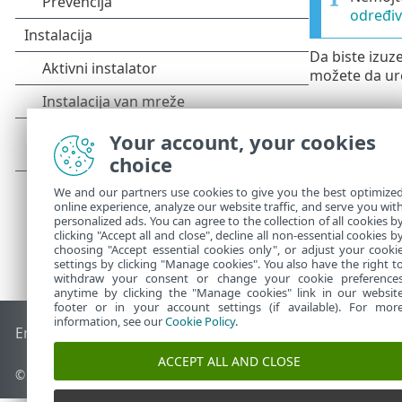
određiv
Da biste izuze
možete da ure
Your account, your cookies
choice
We and our partners use cookies to give you the best optimize
online experience, analyze our website traffic, and serve you wit
personalized ads. You can agree to the collection of all cookies b
clicking "Accept all and close", decline all non-essential cookies b
choosing "Accept essential cookies only", or adjust your cooki
settings by clicking "Manage cookies". You also have the right t
withdraw your consent or change your cookie preference
anytime by clicking the "Manage cookies" link in our websit
footer or in your account settings (if available). For mor
information, see our
Cookie Policy
.
End of Life
ESET Forum
ESET baza znanja
ESET Status Porta
ACCEPT ALL AND CLOSE
© 1992 - 2026 ESET, spol. s r.o. - Sva prava zadržana.