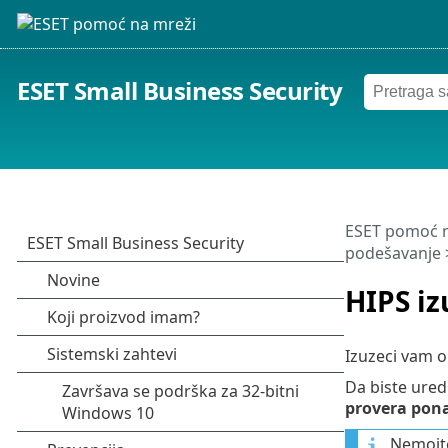
ESET Small Business Security
ESET pomoć n
podešavanje
HIPS iz
Izuzeci vam 
Da biste uredi
provera pon
Nemojt