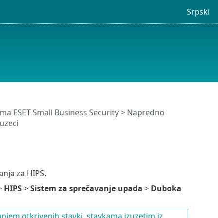
Srpski
ma ESET Small Business Security
>
Napredno
uzeci
nja za HIPS.
>
HIPS
>
Sistem za sprečavanje upada
>
Duboka
njem otkrivenih stavki
,
stavkama izuzetim iz