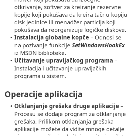
otkrivanje, softver za kreiranje rezervne
kopije koji pokušava da kreira tačnu kopiju
disk jedinice ili menadžer particija koji
pokušava da reorganizuje logičke diskove.
Instalacija globalne kopče
– Odnosi se
•
na pozivanje funkcije
SetWindowsHookEx
iz MSDN biblioteke.
Učitavanje upravljačkog programa
–
•
Instalacija i učitavanje upravljačkih
programa u sistem.
Operacije aplikacija
Otklanjanje grešaka druge aplikacije
–
•
Procesu se dodaje program za otklanjanje
grešaka. Prilikom otklanjanja grešaka
aplikacije možete da vidite mnoge detalje