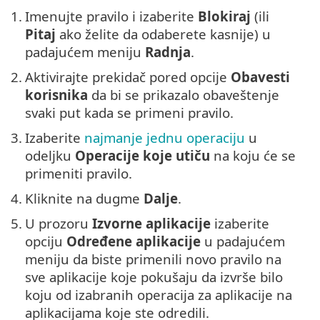
1.
Imenujte pravilo i izaberite
Blokiraj
(ili
Pitaj
ako želite da odaberete kasnije) u
padajućem meniju
Radnja
.
2.
Aktivirajte prekidač pored opcije
Obavesti
korisnika
da bi se prikazalo obaveštenje
svaki put kada se primeni pravilo.
3.
Izaberite
najmanje jednu operaciju
u
odeljku
Operacije koje utiču
na koju će se
primeniti pravilo.
4.
Kliknite na dugme
Dalje
.
5.
U prozoru
Izvorne aplikacije
izaberite
opciju
Određene aplikacije
u padajućem
meniju da biste primenili novo pravilo na
sve aplikacije koje pokušaju da izvrše bilo
koju od izabranih operacija za aplikacije na
aplikacijama koje ste odredili.