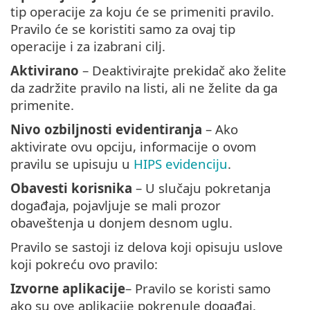
tip operacije za koju će se primeniti pravilo.
Pravilo će se koristiti samo za ovaj tip
operacije i za izabrani cilj.
Aktivirano
– Deaktivirajte prekidač ako želite
da zadržite pravilo na listi, ali ne želite da ga
primenite.
Nivo ozbiljnosti evidentiranja
– Ako
aktivirate ovu opciju, informacije o ovom
pravilu se upisuju u
HIPS evidenciju
.
Obavesti korisnika
– U slučaju pokretanja
događaja, pojavljuje se mali prozor
obaveštenja u donjem desnom uglu.
Pravilo se sastoji iz delova koji opisuju uslove
koji pokreću ovo pravilo:
Izvorne aplikacije
– Pravilo se koristi samo
ako su ove aplikacije pokrenule događaj.