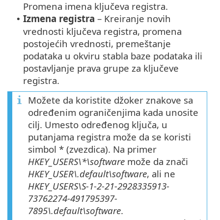
Promena imena ključeva registra.
Izmena registra
– Kreiranje novih
•
vrednosti ključeva registra, promena
postojećih vrednosti, premeštanje
podataka u okviru stabla baze podataka ili
postavljanje prava grupe za ključeve
registra.
Možete da koristite džoker znakove sa
određenim ograničenjima kada unosite
cilj. Umesto određenog ključa, u
putanjama registra može da se koristi
simbol * (zvezdica). Na primer
HKEY_USERS\*\software
može da znači
HKEY_USER\.default\software
, ali ne
HKEY_USERS\S-1-2-21-2928335913-
73762274-491795397-
7895\.default\software
.