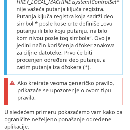
HKEY_LOCAL_MACHINE\system\ControlSet*
nije važeća putanja ključa registra.
Putanja ključa registra koja sadrži deo
simbol * posle kose crte definiše „ovu
putanju ili bilo koju putanju, na bilo
kom nivou posle tog simbola“. Ovo je
jedini način korišćenja džoker znakova
za ciljne datoteke. Prvo će biti
procenjen određeni deo putanje, a
zatim putanja iza džokera (*).
Ako kreirate veoma generičko pravilo,
prikazaće se upozorenje o ovom tipu
pravila.
U sledećem primeru pokazaćemo vam kako da
ograničite neželjeno ponašanje određene
aplikacije: