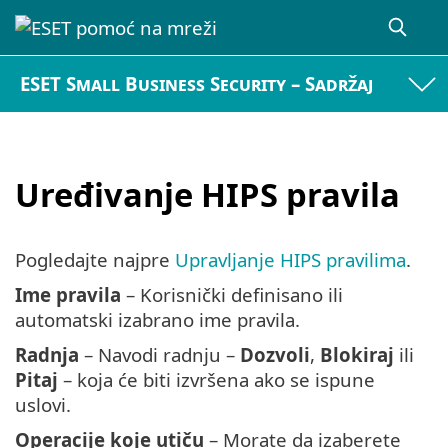
ESET Small Business Security – Sadržaj
Uređivanje HIPS pravila
Pogledajte najpre
Upravljanje HIPS pravilima
.
Ime pravila
– Korisnički definisano ili
automatski izabrano ime pravila.
Radnja
– Navodi radnju –
Dozvoli
,
Blokiraj
ili
Pitaj
– koja će biti izvršena ako se ispune
uslovi.
Operacije koje utiču
– Morate da izaberete