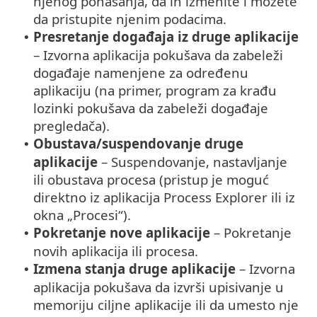
njenog ponašanja, da ih izmenite i možete
da pristupite njenim podacima.
Presretanje događaja iz druge aplikacije
•
– Izvorna aplikacija pokušava da zabeleži
događaje namenjene za određenu
aplikaciju (na primer, program za krađu
lozinki pokušava da zabeleži događaje
pregledača).
Obustava/suspendovanje druge
•
aplikacije
– Suspendovanje, nastavljanje
ili obustava procesa (pristup je moguć
direktno iz aplikacija Process Explorer ili iz
okna „Procesi“).
Pokretanje nove aplikacije
– Pokretanje
•
novih aplikacija ili procesa.
Izmena stanja druge aplikacije
– Izvorna
•
aplikacija pokušava da izvrši upisivanje u
memoriju ciljne aplikacije ili da umesto nje