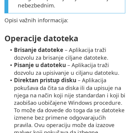
nebezbednim.
Opisi važnih informacija:
Operacije datoteka
Brisanje datoteke
– Aplikacija traži
•
dozvolu za brisanje ciljane datoteke.
Pisanje u datoteku
– Aplikacija traži
•
dozvolu za upisivanje u ciljanu datoteku.
Direktan pristup disku
– Aplikacija
•
pokušava da čita sa diska ili da upisuje na
njega na način koji nije standardan i koji bi
zaobišao uobičajene Windows procedure.
To može da dovede do toga da se datoteke
izmene bez primene odgovarajućih
pravila. Ovu operaciju može da izazove
malver koji pokušava da izbegne