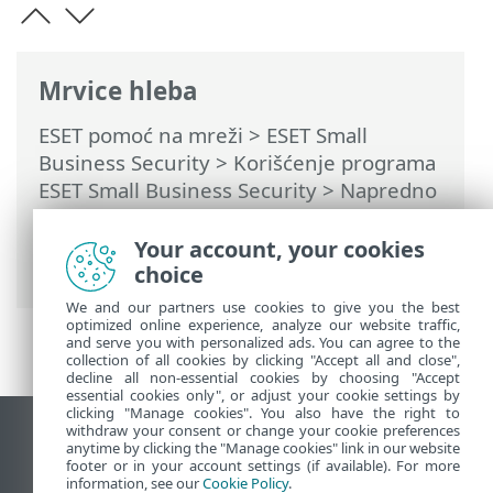
Mrvice hleba
ESET pomoć na mreži
>
ESET Small
Business Security
>
Korišćenje programa
ESET Small Business Security
>
Napredno
podešavanje
>
Skeniranja
>
HIPS – Sistem
za sprečavanje upada
>
Upravljanje HIPS
Your account, your cookies
pravilima
> Postavke HIPS pravila
choice
We and our partners use cookies to give you the best
optimized online experience, analyze our website traffic,
and serve you with personalized ads. You can agree to the
collection of all cookies by clicking "Accept all and close",
decline all non-essential cookies by choosing "Accept
essential cookies only", or adjust your cookie settings by
clicking "Manage cookies". You also have the right to
withdraw your consent or change your cookie preferences
Prikaži lokaciju za računare
anytime by clicking the "Manage cookies" link in our website
footer or in your account settings (if available). For more
End of Life
information, see our
Cookie Policy
.