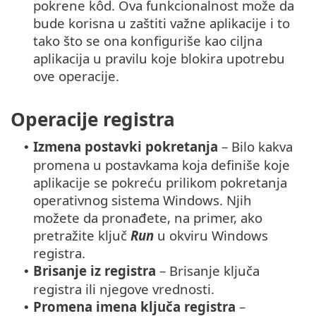
pokrene kôd. Ova funkcionalnost može da
bude korisna u zaštiti važne aplikacije i to
tako što se ona konfiguriše kao ciljna
aplikacija u pravilu koje blokira upotrebu
ove operacije.
Operacije registra
Izmena postavki pokretanja
– Bilo kakva
•
promena u postavkama koja definiše koje
aplikacije se pokreću prilikom pokretanja
operativnog sistema Windows. Njih
možete da pronađete, na primer, ako
pretražite ključ
Run
u okviru Windows
registra.
Brisanje iz registra
– Brisanje ključa
•
registra ili njegove vrednosti.
Promena imena ključa registra
–
•