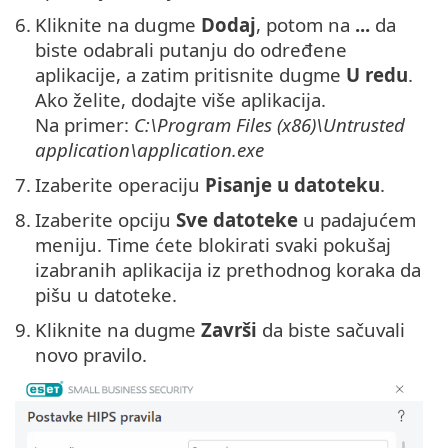
6.
Kliknite na dugme
Dodaj
, potom na
...
da
biste odabrali putanju do određene
aplikacije, a zatim pritisnite dugme
U redu
.
Ako želite, dodajte više aplikacija.
Na primer:
C:\Program Files (x86)\Untrusted
application\application.exe
7.
Izaberite operaciju
Pisanje u datoteku
.
8.
Izaberite opciju
Sve datoteke
u padajućem
meniju. Time ćete blokirati svaki pokušaj
izabranih aplikacija iz prethodnog koraka da
pišu u datoteke.
9.
Kliknite na dugme
Završi
da biste sačuvali
novo pravilo.