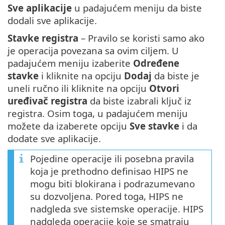
Sve aplikacije
u padajućem meniju da biste
dodali sve aplikacije.
Stavke registra
– Pravilo se koristi samo ako
je operacija povezana sa ovim ciljem. U
padajućem meniju izaberite
Određene
stavke
i kliknite na opciju
Dodaj
da biste je
uneli ručno ili kliknite na opciju
Otvori
uređivač registra
da biste izabrali ključ iz
registra. Osim toga, u padajućem meniju
možete da izaberete opciju
Sve stavke
i da
dodate sve aplikacije.
Pojedine operacije ili posebna pravila
koja je prethodno definisao HIPS ne
mogu biti blokirana i podrazumevano
su dozvoljena. Pored toga, HIPS ne
nadgleda sve sistemske operacije. HIPS
nadgleda operacije koje se smatraju