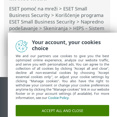
ESET pomoć na mreži
>
ESET Small
Business Security
>
Korišćenje programa
ESET Small Business Security
>
Napredno
podešavanje
>
Skeniranja
>
HIPS – Sistem
za sprečavanje upada
>
Upravljanje HIPS
pravilima
> Dodavanje putanje
Your account, your cookies
aplikacije/registra za HIPS
choice
We and our partners use cookies to give you the best
optimized online experience, analyze our website traffic,
and serve you with personalized ads. You can agree to the
collection of all cookies by clicking "Accept all and close",
decline all non-essential cookies by choosing "Accept
essential cookies only", or adjust your cookie settings by
clicking "Manage cookies". You also have the right to
withdraw your consent or change your cookie preferences
Prikaži lokaciju za računare
anytime by clicking the "Manage cookies" link in our website
footer or in your account settings (if available). For more
End of Life
information, see our
Cookie Policy
.
ESET Forum
ESET baza znanja
ACCEPT ALL AND CLOSE
ESET Status Portal