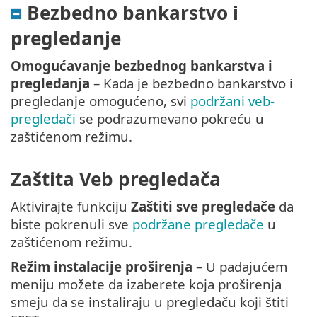
Bezbedno bankarstvo i
pregledanje
Omogućavanje bezbednog bankarstva i
pregledanja
– Kada je bezbedno bankarstvo i
pregledanje omogućeno, svi
podržani veb-
pregledači
se podrazumevano pokreću u
zaštićenom režimu.
Zaštita Veb pregledača
Aktivirajte funkciju
Zaštiti sve pregledače
da
biste pokrenuli sve
podržane pregledače
u
zaštićenom režimu.
Režim instalacije proširenja
– U padajućem
meniju možete da izaberete koja proširenja
smeju da se instaliraju u pregledaču koji štiti