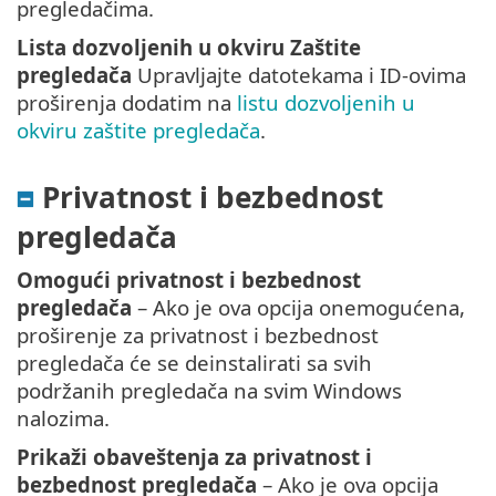
pregledačima.
Lista dozvoljenih u okviru Zaštite
pregledača
Upravljajte datotekama i ID-ovima
proširenja dodatim na
listu dozvoljenih u
okviru zaštite pregledača
.
Privatnost i bezbednost
pregledača
Omogući privatnost i bezbednost
pregledača
– Ako je ova opcija onemogućena,
proširenje za privatnost i bezbednost
pregledača će se deinstalirati sa svih
podržanih pregledača na svim Windows
nalozima.
Prikaži obaveštenja za privatnost i
bezbednost pregledača
– Ako je ova opcija