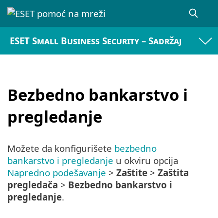
ESET Small Business Security – Sadržaj
Bezbedno bankarstvo i
pregledanje
Možete da konfigurišete
bezbedno
bankarstvo i pregledanje
u okviru opcija
Napredno podešavanje
>
Zaštite
>
Zaštita
pregledača
>
Bezbedno bankarstvo i
pregledanje
.