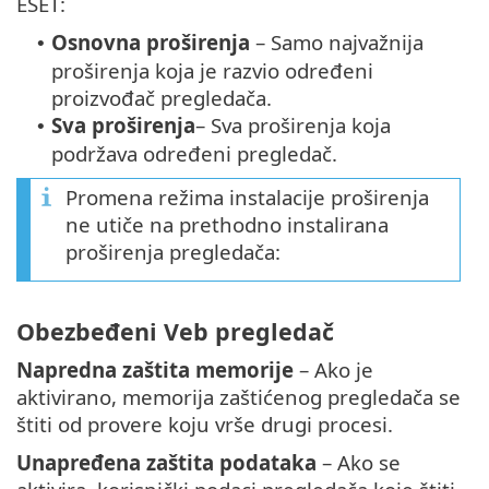
ESET:
Osnovna proširenja
– Samo najvažnija
•
proširenja koja je razvio određeni
proizvođač pregledača.
Sva proširenja
– Sva proširenja koja
•
podržava određeni pregledač.
Promena režima instalacije proširenja
ne utiče na prethodno instalirana
proširenja pregledača:
Obezbeđeni Veb pregledač
Napredna zaštita memorije
– Ako je
aktivirano, memorija zaštićenog pregledača se
štiti od provere koju vrše drugi procesi.
Unapređena zaštita podataka
– Ako se