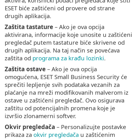
aktivira, korisnički podaci pregledača koje štiti
ESET biće zaštićeni od provere od strane
drugih aplikacija.
Zaštita tastature
– Ako je ova opcija
aktivirana, informacije koje unosite u zaštićeni
pregledač putem tastature biće skrivene od
drugih aplikacija. Na taj način se povećava
zaštita od
programa za krađu lozinki
.
Zaštita ostave
– Ako je ova opcija
omogućena, ESET Small Business Security će
sprečiti lepljenje svih podataka vezanih za
plaćanje na mreži modifikovanih malverom iz
ostave u zaštićeni pregledač. Ovo osigurava
zaštitu od potencijalnih promena koje je
izvršio zlonamerni softver.
Okvir pregledača
– Personalizujte postavke
prikaza za
okvir pregledača
u zaštićenim