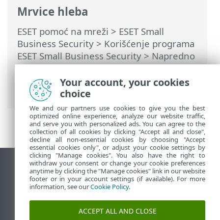
Mrvice hleba
ESET pomoć na mreži
>
ESET Small
Business Security
>
Korišćenje programa
ESET Small Business Security
>
Napredno
podešavanje
>
Zaštite
>
Zaštita Veb
pregledača
> Bezbedno bankarstvo i
Your account, your cookies
pregledanje
choice
We and our partners use cookies to give you the best
optimized online experience, analyze our website traffic,
and serve you with personalized ads. You can agree to the
collection of all cookies by clicking "Accept all and close",
decline all non-essential cookies by choosing "Accept
essential cookies only", or adjust your cookie settings by
clicking "Manage cookies". You also have the right to
withdraw your consent or change your cookie preferences
Prikaži lokaciju za računare
anytime by clicking the "Manage cookies" link in our website
footer or in your account settings (if available). For more
End of Life
information, see our
Cookie Policy
.
ESET Forum
ESET baza znanja
ACCEPT ALL AND CLOSE
ESET Status Portal