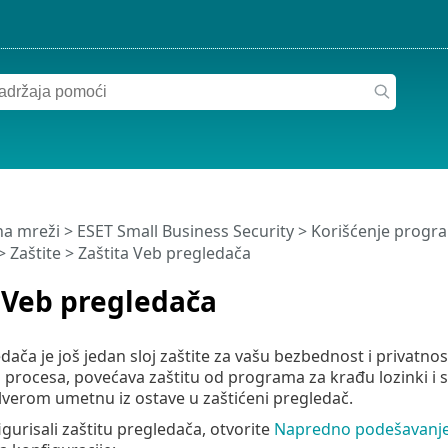
a mreži
>
ESET Small Business Security
>
Korišćenje progra
>
Zaštite
> Zaštita Veb pregledača
 Veb pregledača
edača je još jedan sloj zaštite za vašu bezbednost i privatno
 procesa, povećava zaštitu od programa za krađu lozinki i 
verom umetnu iz ostave u zaštićeni pregledač.
igurisali zaštitu pregledača, otvorite
Napredno podešavanj