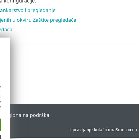
a konfiguracije:
nkarstvo i pregledanje
jenih u okviru Zaštite pregledača
edača
d
h
y
y
e
o
s
e
e
l
Regionalna podrška
Upravljanje kolačićima
Smernice u 