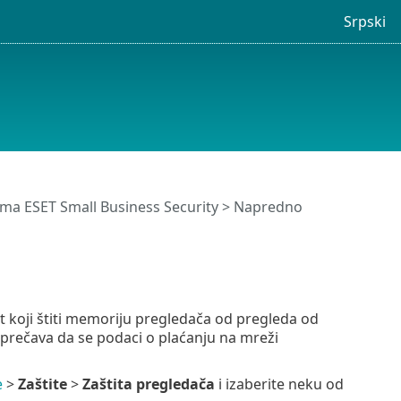
Srpski
ma ESET Small Business Security
>
Napredno
st koji štiti memoriju pregledača od pregleda od
sprečava da se podaci o plaćanju na mreži
e
>
Zaštite
>
Zaštita pregledača
i izaberite neku od