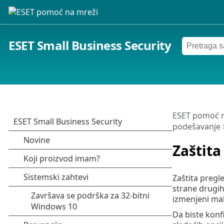
ESET Small Business Security
ESET pomoć n
podešavanje
Zaštita
Zaštita pregl
strane drugih
izmenjeni mal
Da biste konf