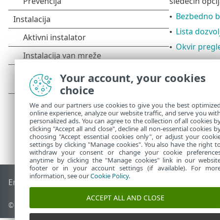
sledećih opcij
Bezbedno ba
•
Lista dozvol
•
Okvir pregl
•
Your account, your cookies
choice
We and our partners use cookies to give you the best optimize
online experience, analyze our website traffic, and serve you wit
personalized ads. You can agree to the collection of all cookies b
clicking "Accept all and close", decline all non-essential cookies b
choosing "Accept essential cookies only", or adjust your cooki
settings by clicking "Manage cookies". You also have the right t
withdraw your consent or change your cookie preference
anytime by clicking the "Manage cookies" link in our websit
footer or in your account settings (if available). For mor
information, see our
Cookie Policy
.
End of Life
ESET Forum
ESET baza znanja
ESET Status Porta
ACCEPT ALL AND CLOSE
© 1992 - 2026 ESET, spol. s r.o. - Sva prava zadržana.