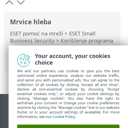
Mrvice hleba
ESET pomoć na mreži
>
ESET Small
Business Security
>
Korišćenje programa
ESET Small Business Security
>
Podešavanje
>
Bezbednosne alatke
>
Your account, your cookies
Bezbedno bankarstvo i pregledanje
choice
We and our partners use cookies to give you the best
optimized online experience, analyze our website traffic,
and serve you with personalized ads. You can agree to the
collection of all cookies by clicking "Accept all and close",
decline all non-essential cookies by choosing "Accept
essential cookies only", or adjust your cookie settings by
clicking "Manage cookies". You also have the right to
withdraw your consent or change your cookie preferences
Prikaži lokaciju za računare
anytime by clicking the "Manage cookies" link in our website
footer or in your account settings (if available). For more
End of Life
information, see our
Cookie Policy
.
ESET Forum
ESET baza znanja