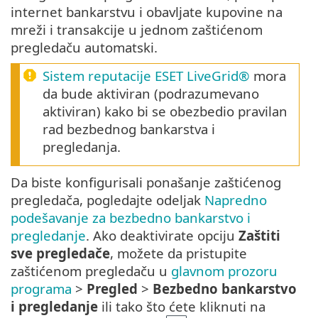
internet bankarstvu i obavljate kupovine na
mreži i transakcije u jednom zaštićenom
pregledaču automatski.
Sistem reputacije ESET LiveGrid®
mora
da bude aktiviran (podrazumevano
aktiviran) kako bi se obezbedio pravilan
rad bezbednog bankarstva i
pregledanja.
Da biste konfigurisali ponašanje zaštićenog
pregledača, pogledajte odeljak
Napredno
podešavanje za bezbedno bankarstvo i
pregledanje
. Ako deaktivirate opciju
Zaštiti
sve pregledače
, možete da pristupite
zaštićenom pregledaču u
glavnom prozoru
programa
>
Pregled
>
Bezbedno bankarstvo
i pregledanje
ili tako što ćete kliknuti na