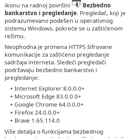
ikonu na radnoj površini
Bezbedno
bankarstvo i pregledanje
. Pregledač, koji je
podrazumevano podešen u operativnog
sistemu Windows, pokreće se u zaštićenom
režimu.
Neophodna je primena HTTPS šifrovane
komunikacije za zaštićeno pregledanje
sadržaja interneta. Sledeći pregledači
podržavaju bezbedno bankarstvo i
pregledanje:
Internet Explorer 8.0.0.0+
•
Microsoft Edge 83.0.0.0+
•
Google Chrome 64.0.0.0+
•
Firefox 24.0.0.0+
•
Brave 1.65.114.0
•
Više detalja o funkcijama bezbednog