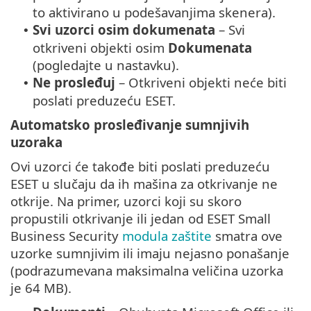
to aktivirano u podešavanjima skenera).
Svi uzorci osim dokumenata
– Svi
•
otkriveni objekti osim
Dokumenata
(pogledajte u nastavku).
Ne prosleđuj
– Otkriveni objekti neće biti
•
poslati preduzeću ESET.
Automatsko prosleđivanje sumnjivih
uzoraka
Ovi uzorci će takođe biti poslati preduzeću
ESET u slučaju da ih mašina za otkrivanje ne
otkrije. Na primer, uzorci koji su skoro
propustili otkrivanje ili jedan od ESET Small
Business Security
modula zaštite
smatra ove
uzorke sumnjivim ili imaju nejasno ponašanje
(podrazumevana maksimalna veličina uzorka
je 64 MB).