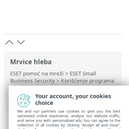
Mrvice hleba
ESET pomoć na mreži
>
ESET Small
Business Security
>
Korišćenje programa
ESET Small Business Security
>
Napredno
podešavanje
>
Skeniranja
> Zaštita od
Your account, your cookies
napada na osnovu cloud tehnologije
choice
We and our partners use cookies to give you the best
optimized online experience, analyze our website traffic,
and serve you with personalized ads. You can agree to the
collection of all cookies by clicking "Accept all and close",