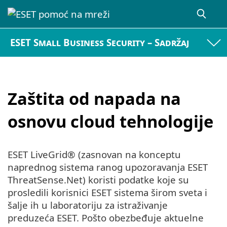
ESET Small Business Security – Sadržaj
Zaštita od napada na
osnovu cloud tehnologije
ESET LiveGrid® (zasnovan na konceptu
naprednog sistema ranog upozoravanja ESET
ThreatSense.Net) koristi podatke koje su
prosledili korisnici ESET sistema širom sveta i
šalje ih u laboratoriju za istraživanje
preduzeća ESET. Pošto obezbeđuje aktuelne