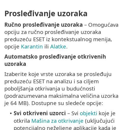
Prosleđivanje uzoraka
Ručno prosleđivanje uzoraka
– Omogućava
opciju za ručno prosleđivanje uzoraka
preduzeću ESET iz kontekstualnog menija,
opcije
Karantin
ili
Alatke
.
Automatsko prosleđivanje otkrivenih
uzoraka
Izaberite koje vrste uzoraka se prosleđuju
preduzeću ESET na analizu i sa ciljem
poboljšanja otkrivanja u budućnosti
(podrazumevana maksimalna veličina uzorka
je 64 MB). Dostupne su sledeće opcije:
Svi otkriveni uzorci
– Svi
objekti
koje je
•
otkrila
Mašina za otkrivanje
(uključujući
potencijalno neželjene aplikacije kada je