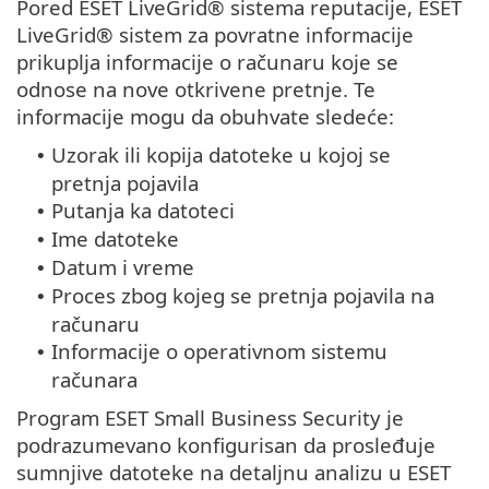
Pored ESET LiveGrid® sistema reputacije, ESET
LiveGrid® sistem za povratne informacije
prikuplja informacije o računaru koje se
odnose na nove otkrivene pretnje. Te
informacije mogu da obuhvate sledeće:
Uzorak ili kopija datoteke u kojoj se
•
pretnja pojavila
Putanja ka datoteci
•
Ime datoteke
•
Datum i vreme
•
Proces zbog kojeg se pretnja pojavila na
•
računaru
Informacije o operativnom sistemu
•
računara
Program ESET Small Business Security je
podrazumevano konfigurisan da prosleđuje
sumnjive datoteke na detaljnu analizu u ESET