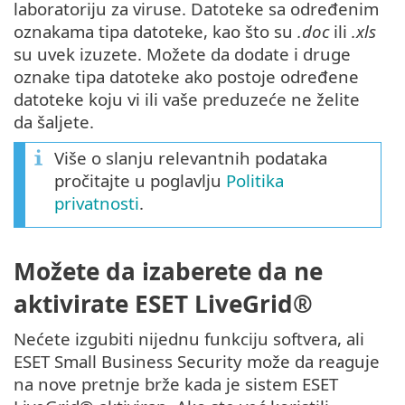
laboratoriju za viruse. Datoteke sa određenim
oznakama tipa datoteke, kao što su
.doc
ili
.xls
su uvek izuzete. Možete da dodate i druge
oznake tipa datoteke ako postoje određene
datoteke koju vi ili vaše preduzeće ne želite
da šaljete.
Više o slanju relevantnih podataka
pročitajte u poglavlju
Politika
privatnosti
.
Možete da izaberete da ne
aktivirate ESET LiveGrid®
Nećete izgubiti nijednu funkciju softvera, ali
ESET Small Business Security može da reaguje
na nove pretnje brže kada je sistem ESET