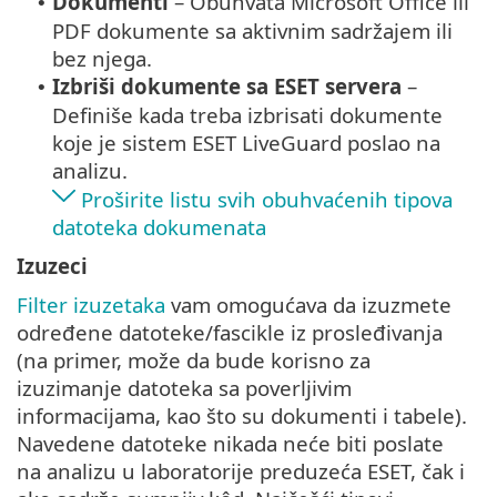
Dokumenti
– Obuhvata Microsoft Office ili
•
PDF dokumente sa aktivnim sadržajem ili
bez njega.
Izbriši dokumente sa ESET servera
–
•
Definiše kada treba izbrisati dokumente
koje je sistem ESET LiveGuard poslao na
analizu.
Proširite listu svih obuhvaćenih tipova
datoteka dokumenata
Izuzeci
Filter izuzetaka
vam omogućava da izuzmete
određene datoteke/fascikle iz prosleđivanja
(na primer, može da bude korisno za
izuzimanje datoteka sa poverljivim
informacijama, kao što su dokumenti i tabele).
Navedene datoteke nikada neće biti poslate
na analizu u laboratorije preduzeća ESET, čak i