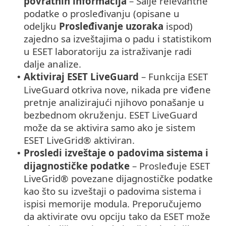
povratnih informacija
– Šalje relevantne
podatke o prosleđivanju (opisane u
odeljku
Prosleđivanje uzoraka
ispod)
zajedno sa izveštajima o padu i statistikom
u ESET laboratoriju za istraživanje radi
dalje analize.
Aktiviraj ESET LiveGuard
– Funkcija ESET
•
LiveGuard otkriva nove, nikada pre viđene
pretnje analizirajući njihovo ponašanje u
bezbednom okruženju. ESET LiveGuard
može da se aktivira samo ako je sistem
ESET LiveGrid® aktiviran.
Prosledi izveštaje o padovima sistema i
•
dijagnostičke podatke
– Prosleđuje ESET
LiveGrid® povezane dijagnostičke podatke
kao što su izveštaji o padovima sistema i
ispisi memorije modula. Preporučujemo
da aktivirate ovu opciju tako da ESET može