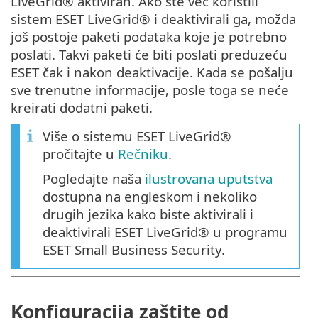
LiveGrid® aktiviran. Ako ste već koristili
sistem ESET LiveGrid® i deaktivirali ga, možda
još postoje paketi podataka koje je potrebno
poslati. Takvi paketi će biti poslati preduzeću
ESET čak i nakon deaktivacije. Kada se pošalju
sve trenutne informacije, posle toga se neće
kreirati dodatni paketi.
Više o sistemu ESET LiveGrid®
pročitajte u
Rečniku
.
Pogledajte naša
ilustrovana uputstva
dostupna na engleskom i nekoliko
drugih jezika kako biste aktivirali i
deaktivirali ESET LiveGrid® u programu
ESET Small Business Security.
Konfiguracija zaštite od