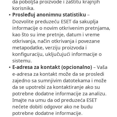
da poboljša proizvode i zaštitu krajnjih
korisnika.
Prosleđuj anonimnu statistiku
–
•
Dozvolite preduzeću ESET da sakuplja
informacije o novim otkrivenim pretnjama,
kao što su ime pretnje, datum i vreme
otkrivanja, način otkrivanja i povezane
metapodatke, verziju proizvoda i
konfiguraciju, uključujući informacije o
sistemu.
E-adresa za kontakt (opcionalno)
– Vaša
•
e-adresa za kontakt može da se prosledi
zajedno sa sumnjivim datotekama i može
da se upotrebi za kontaktiranje ako su
potrebne dodatne informacije za analizu.
Imajte na umu da od preduzeća ESET
nećete dobiti odgovor ako ne budu
potrebne dodatne informacije.