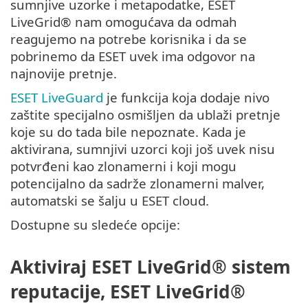
sumnjive uzorke i metapodatke, ESET
LiveGrid® nam omogućava da odmah
reagujemo na potrebe korisnika i da se
pobrinemo da ESET uvek ima odgovor na
najnovije pretnje.
ESET LiveGuard
je funkcija koja dodaje nivo
zaštite specijalno osmišljen da ublaži pretnje
koje su do tada bile nepoznate. Kada je
aktivirana, sumnjivi uzorci koji još uvek nisu
potvrđeni kao zlonamerni i koji mogu
potencijalno da sadrže zlonamerni malver,
automatski se šalju u ESET cloud.
Dostupne su sledeće opcije:
Aktiviraj ESET LiveGrid® sistem
reputacije, ESET LiveGrid®