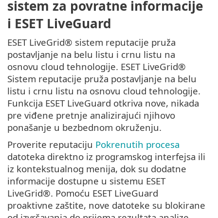
sistem za povratne informacije
i ESET LiveGuard
ESET LiveGrid® sistem reputacije pruža
postavljanje na belu listu i crnu listu na
osnovu cloud tehnologije. ESET LiveGrid®
Sistem reputacije pruža postavljanje na belu
listu i crnu listu na osnovu cloud tehnologije.
Funkcija ESET LiveGuard otkriva nove, nikada
pre viđene pretnje analizirajući njihovo
ponašanje u bezbednom okruženju.
Proverite reputaciju
Pokrenutih procesa
datoteka direktno iz programskog interfejsa ili
iz kontekstualnog menija, dok su dodatne
informacije dostupne u sistemu ESET
LiveGrid®. Pomoću ESET LiveGuard
proaktivne zaštite, nove datoteke su blokirane
od izvršavanja do prijema rezultata analize.