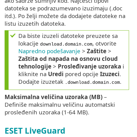
ako sadrže sumnjiv kôd. Najčešći tipovi
datoteka se podrazumevano izuzimaju (.doc
itd.). Po želji možete da dodajete datoteke na
listu izuzetih datoteka.
Da biste izuzeli datoteke preuzete sa
lokacije
, otvorite
download.domain.com
Napredno podešavanje
>
Zaštite
>
Zaštita od napada na osnovu cloud
tehnologije
>
Prosleđivanje uzoraka
i
kliknite na
Uredi
pored opcije
Izuzeci
.
Dodajte izuzetak
.
.download.domain.com
Maksimalna veličina uzoraka (MB)
–
Definiše maksimalnu veličinu automatski
prosleđenih uzoraka (1-64 MB).
ESET LiveGuard