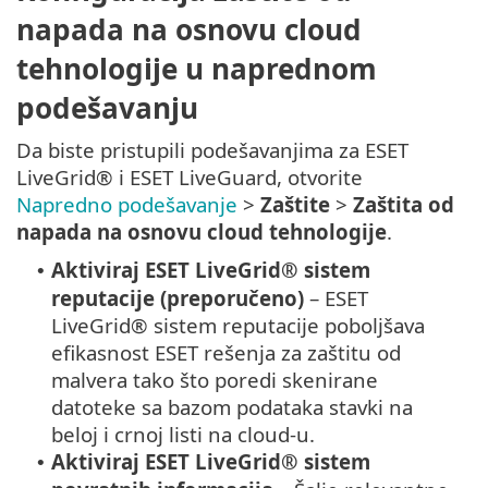
napada na osnovu cloud
tehnologije u naprednom
podešavanju
Da biste pristupili podešavanjima za ESET
LiveGrid® i ESET LiveGuard, otvorite
Napredno podešavanje
>
Zaštite
>
Zaštita od
napada na osnovu cloud tehnologije
.
Aktiviraj ESET LiveGrid® sistem
•
reputacije (preporučeno)
– ESET
LiveGrid® sistem reputacije poboljšava
efikasnost ESET rešenja za zaštitu od
malvera tako što poredi skenirane
datoteke sa bazom podataka stavki na
beloj i crnoj listi na cloud-u.
Aktiviraj ESET LiveGrid® sistem
•