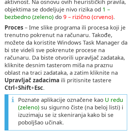
aktivnost. Na osnovu ovih heurističkih pravila,
objektima se dodeljuje nivo rizika od
1 –
bezbedno (zeleno)
do
9 – rizično (crveno)
.
Proces
– Ime slike programa ili procesa koji je
trenutno pokrenut na računaru. Takođe,
možete da koristite Windows Task Manager da
bi ste videli sve pokrenute procese na
računaru. Da biste otvorili upravljač zadataka,
kliknite desnim tasterom miša na praznu
oblast na traci zadataka, a zatim kliknite na
Upravljač zadacima
ili pritisnite tastere
Ctrl
+
Shift
+
Esc
.
Poznate aplikacije označene kao
U redu
(zeleno)
su sigurno čiste (na beloj listi) i
izuzimaju se iz skeniranja kako bi se
poboljšao učinak.