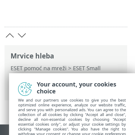
Mrvice hleba
ESET pomoć na mreži
>
ESET Small
Business Security
>
Korišćenje programa
ESET Small Business Security
>
Alatke
>
Your account, your cookies
Pokrenuti procesi
choice
We and our partners use cookies to give you the best
optimized online experience, analyze our website traffic,
and serve you with personalized ads. You can agree to the
collection of all cookies by clicking "Accept all and close",
decline all non-essential cookies by choosing "Accept
essential cookies only", or adjust your cookie settings by
clicking "Manage cookies". You also have the right to
withdraw your consent or change your cookie preferences