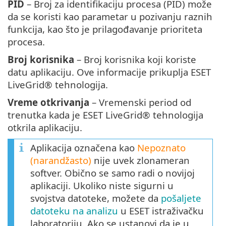
PID
– Broj za identifikaciju procesa (PID) može
da se koristi kao parametar u pozivanju raznih
funkcija, kao što je prilagođavanje prioriteta
procesa.
Broj korisnika
– Broj korisnika koji koriste
datu aplikaciju. Ove informacije prikuplja ESET
LiveGrid® tehnologija.
Vreme otkrivanja
– Vremenski period od
trenutka kada je ESET LiveGrid® tehnologija
otkrila aplikaciju.
Aplikacija označena kao
Nepoznato
(narandžasto)
nije uvek zlonameran
softver. Obično se samo radi o novijoj
aplikaciji. Ukoliko niste sigurni u
svojstva datoteke, možete da
pošaljete
datoteku na analizu
u ESET istraživačku
laboratoriju. Ako se ustanovi da je u