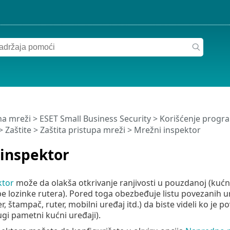
a mreži
>
ESET Small Business Security
>
Korišćenje progra
>
Zaštite
>
Zaštita pristupa mreži
> Mrežni inspektor
 inspektor
ktor
može da olakša otkrivanje ranjivosti u pouzdanoj (kućnoj
labe lozinke rutera). Pored toga obezbeđuje listu povezanih 
r, štampač, ruter, mobilni uređaj itd.) da biste videli ko je
rugi pametni kućni uređaji).