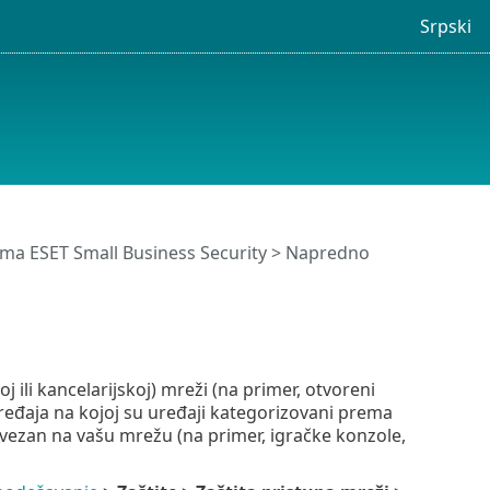
Srpski
ma ESET Small Business Security
>
Napredno
 ili kancelarijskoj) mreži (na primer, otvoreni
uređaja na kojoj su uređaji kategorizovani prema
 povezan na vašu mrežu (na primer, igračke konzole,