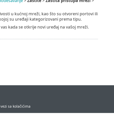
podešavanje
>
Zaštite
>
Zaštita pristupa mreži
>
osti u kućnoj mreži, kao što su otvoreni portovi ili
kojoj su uređaji kategorizovani prema tipu.
as kada se otkrije novi uređaj na vašoj mreži.
vezi sa kolačićima