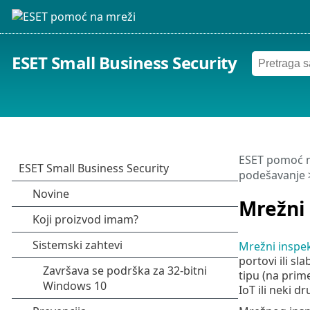
ESET Small Business Security
ESET pomoć n
podešavanje
Mrežni
Mrežni inspe
portovi ili s
tipu (na prime
IoT ili neki d