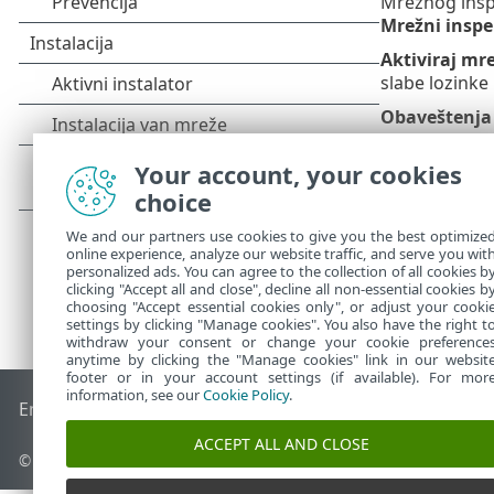
Mrežnog insp
Mrežni inspe
Aktiviraj mr
slabe lozinke
Obaveštenja
Your account, your cookies
choice
We and our partners use cookies to give you the best optimize
online experience, analyze our website traffic, and serve you wit
personalized ads. You can agree to the collection of all cookies b
clicking "Accept all and close", decline all non-essential cookies b
choosing "Accept essential cookies only", or adjust your cooki
settings by clicking "Manage cookies". You also have the right t
withdraw your consent or change your cookie preference
anytime by clicking the "Manage cookies" link in our websit
footer or in your account settings (if available). For mor
information, see our
Cookie Policy
.
End of Life
ESET Forum
ESET baza znanja
ESET Status Porta
ACCEPT ALL AND CLOSE
© 1992 - 2026 ESET, spol. s r.o. - Sva prava zadržana.