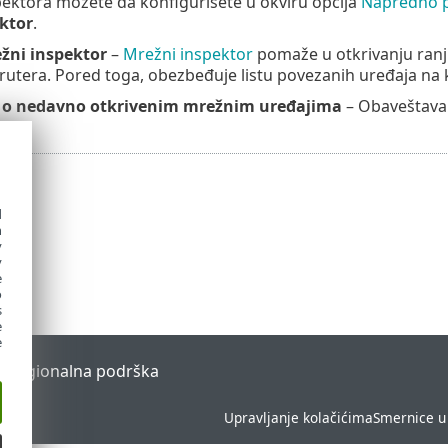
ektora možete da konfigurišete u okviru opcija
Napredno 
ktor
.
ežni inspektor
–
Mrežni inspektor
pomaže u otkrivanju ranjiv
 rutera. Pored toga, obezbeđuje listu povezanih uređaja na 
 o nedavno otkrivenim mrežnim uređajima
– Obaveštava v
d
h
y
y
e
o
s
e
e
l
Regionalna podrška
Upravljanje kolačićima
Smernice u 