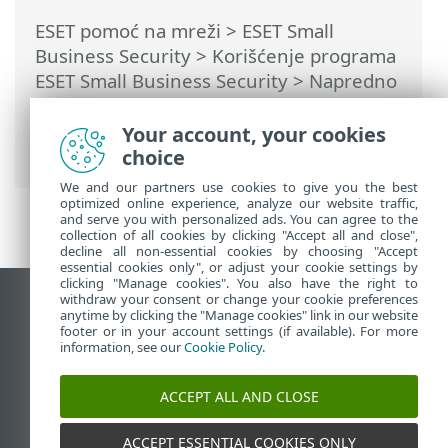
ESET pomoć na mreži
>
ESET Small
Business Security
>
Korišćenje programa
ESET Small Business Security
>
Napredno
podešavanje
>
Zaštite
>
Zaštita pristupa
mreži
>
IP skupovi
> Uređivanje IP
Your account, your cookies
skupova
choice
We and our partners use cookies to give you the best
optimized online experience, analyze our website traffic,
and serve you with personalized ads. You can agree to the
collection of all cookies by clicking "Accept all and close",
decline all non-essential cookies by choosing "Accept
essential cookies only", or adjust your cookie settings by
clicking "Manage cookies". You also have the right to
withdraw your consent or change your cookie preferences
Prikaži lokaciju za računare
anytime by clicking the "Manage cookies" link in our website
footer or in your account settings (if available). For more
End of Life
information, see our
Cookie Policy
.
ESET Forum
ESET baza znanja
ACCEPT ALL AND CLOSE
ESET Status Portal
Regionalna podrška
ACCEPT ESSENTIAL COOKIES ONLY