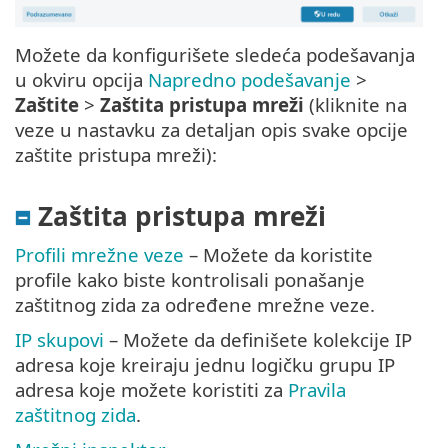
Možete da konfigurišete sledeća podešavanja
u okviru opcija
Napredno podešavanje
>
Zaštite
>
Zaštita pristupa mreži
(kliknite na
veze u nastavku za detaljan opis svake opcije
zaštite pristupa mreži):
Zaštita pristupa mreži
Profili mrežne veze
– Možete da koristite
profile kako biste kontrolisali ponašanje
zaštitnog zida za određene mrežne veze.
IP skupovi
– Možete da definišete kolekcije IP
adresa koje kreiraju jednu logičku grupu IP
adresa koje možete koristiti za
Pravila
zaštitnog zida
.