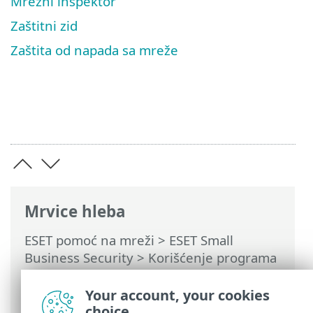
Mrežni inspektor
Zaštitni zid
Zaštita od napada sa mreže
Mrvice hleba
ESET pomoć na mreži
>
ESET Small
Business Security
>
Korišćenje programa
ESET Small Business Security
>
Napredno
podešavanje
>
Zaštite
> Zaštita pristupa
Your account, your cookies
mreži
choice