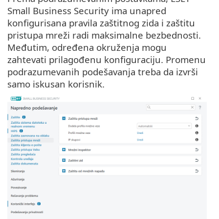
Small Business Security ima unapred
konfigurisana pravila zaštitnog zida i zaštitu
pristupa mreži radi maksimalne bezbednosti.
Međutim, određena okruženja mogu
zahtevati prilagođenu konfiguraciju. Promenu
podrazumevanih podešavanja treba da izvrši
samo iskusan korisnik.