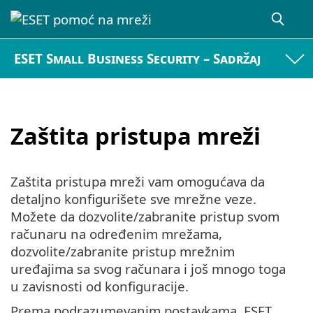
ESET Small Business Security – Sadržaj
Zaštita pristupa mreži
Zaštita pristupa mreži vam omogućava da
detaljno konfigurišete sve mrežne veze.
Možete da dozvolite/zabranite pristup svom
računaru na određenim mrežama,
dozvolite/zabranite pristup mrežnim
uređajima sa svog računara i još mnogo toga
u zavisnosti od konfiguracije.
Prema podrazumevanim postavkama, ESET