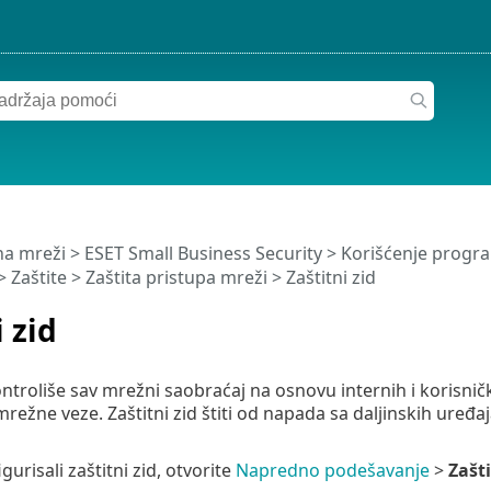
a mreži
>
ESET Small Business Security
>
Korišćenje progra
>
Zaštite
>
Zaštita pristupa mreži
> Zaštitni zid
 zid
kontroliše sav mrežni saobraćaj na osnovu internih i korisnič
režne veze. Zaštitni zid štiti od napada sa daljinskih uređ
gurisali zaštitni zid, otvorite
Napredno podešavanje
>
Zašti