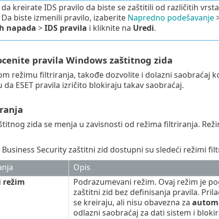
da kreirate IDS pravilo da biste se zaštitili od različitih vr
. Da biste izmenili pravilo, izaberite
Napredno podešavanje
h napada
>
IDS pravila
i kliknite na
Uredi
.
ocenite pravila Windows zaštitnog zida
 režimu filtriranja, takođe dozvolite i dolazni saobraćaj ko
 da ESET pravila izričito blokiraju takav saobraćaj.
iranja
itnog zida se menja u zavisnosti od režima filtriranja. Režimi
Business Security zaštitni zid dostupni su sledeći režimi filt
anja
Opis
 režim
Podrazumevani režim. Ovaj režim je pogo
zaštitni zid bez definisanja pravila. Pr
se kreiraju, ali nisu obavezna za
automa
odlazni saobraćaj za dati sistem i blok