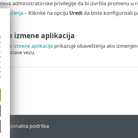
teva administratorske privilegije da bi izvršila promenu u re
ima učenja
– Kliknite na opciju
Uredi
da biste konfigurisali 
nje izmene aplikacija
d
h
vanje izmene aplikacije
prikazuje obaveštenja ako izmenjene a
y
y
uspostave vezu.
e
o
s
e
e
l
Regionalna podrška