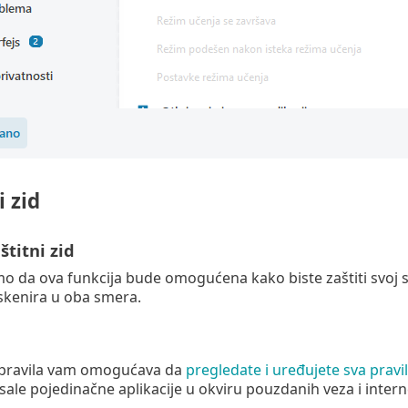
 zid
štitni zid
 da ova funkcija bude omogućena kako biste zaštiti svoj sis
skenira u oba smera.
pravila vam omogućava da
pregledate i uređujete sva pravi
isale pojedinačne aplikacije u okviru pouzdanih veza i intern