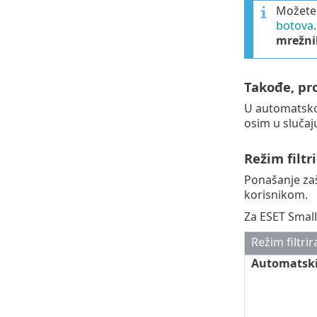
Možete 
botova
mrežni
Takođe, pr
U automatskom
osim u slučaju
Režim filtr
Ponašanje zašt
korisnikom.
Za ESET Small 
Režim filtrir
Automatski