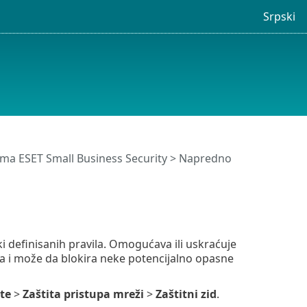
Srpski
ma ESET Small Business Security
>
Napredno
ki definisanih pravila. Omogućava ili uskraćuje
aja i može da blokira neke potencijalno opasne
te
>
Zaštita pristupa mreži
>
Zaštitni zid
.