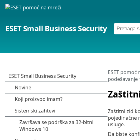
ESET Small Business Security
ESET pomoć n
podešavanje
Zaštitni
Zaštitni zid 
pojedinačne m
usluge.
Da biste konfi