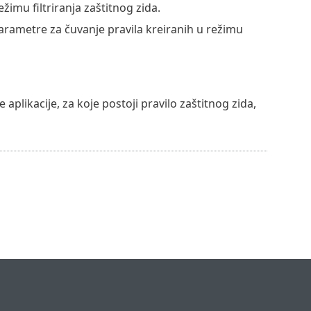
žimu filtriranja zaštitnog zida.
parametre za čuvanje pravila kreiranih u režimu
plikacije, za koje postoji pravilo zaštitnog zida,