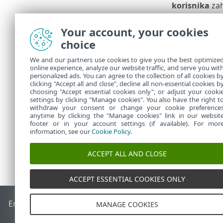
korisnika
zah
Postavke rež
Your account, your cookies
učenja.
choice
Otkriva
We and our partners use cookies to give you the best optimize
online experience, analyze our website traffic, and serve you wit
Funkcija
otkri
personalized ads. You can agree to the collection of all cookies b
clicking "Accept all and close", decline all non-essential cookies b
pokušaju da 
choosing "Accept essential cookies only", or adjust your cooki
settings by clicking "Manage cookies". You also have the right t
withdraw your consent or change your cookie preference
anytime by clicking the "Manage cookies" link in our websit
footer or in your account settings (if available). For mor
information, see our
Cookie Policy
.
ACCEPT ALL AND CLOSE
ACCEPT ESSENTIAL COOKIES ONLY
End of Life
ESET Forum
ESET baza znanja
ESET Status Porta
MANAGE COOKIES