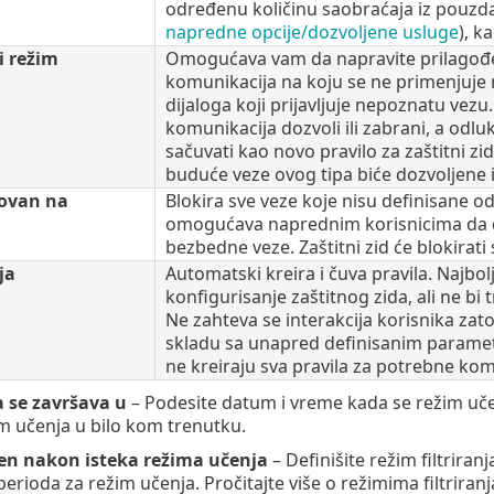
određenu količinu saobraćaja iz pouzd
napredne opcije/dozvoljene usluge
), k
i režim
Omogućava vam da napravite prilagođenu
komunikacija na koju se ne primenjuje 
dijaloga koji prijavljuje nepoznatu vez
komunikacija dozvoli ili zabrani, a odlu
sačuvati kao novo pravilo za zaštitni zi
buduće veze ovog tipa biće dozvoljene i
ovan na
Blokira sve veze koje nisu definisane o
omogućava naprednim korisnicima da def
bezbedne veze. Zaštitni zid će blokirat
ja
Automatski kreira i čuva pravila. Najbol
konfigurisanje zaštitnog zida, ali ne b
Ne zahteva se interakcija korisnika zato
skladu sa unapred definisanim paramet
ne kreiraju sva pravila za potrebne komu
 se završava u
– Podesite datum i vreme kada se režim uč
žim učenja u bilo kom trenutku.
en nakon isteka režima učenja
– Definišite režim filtriranj
rioda za režim učenja. Pročitajte više o režimima filtriranj