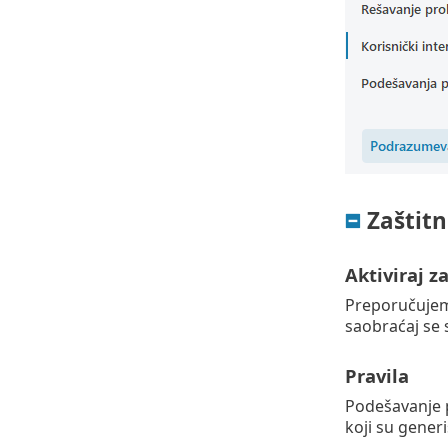
Zaštitni
Aktiviraj za
Preporučujemo
saobraćaj se 
Pravila
Podešavanje 
koji su gener