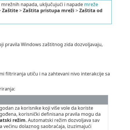
sta mrežnih napada, uključujući i napade
mreže
>
Zaštite
>
Zaštita pristupa mreži
>
Zaštita od
ji pravila Windows zaštitnog zida dozvoljavaju,
 filtriranja utiču i na zahtevani nivo interakcije sa
riranja:
dan za korisnike koji više vole da koriste
ilagođena, korisnički definisana pravila mogu da
tski režim
. Automatski režim dozvoljava sav
ira većinu dolaznog saobraćaja, izuzimajući