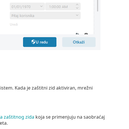
tem. Kada je zaštitni zid aktiviran, mrežni
la zaštitnog zida
koja se primenjuju na saobraćaj
eta.