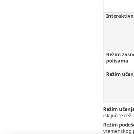
Interaktivn
Režim zasn
polisama
Režim učen
Režim učenja
isključite re
Režim podeš
vremenskog pe