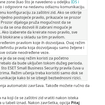
ane zone (kao što je navedeno u odeljku
IDS i
ao i odgovore na nedavnu odlaznu komunikaciju.
 konfiguraciju za zaštitni zid. Ako se otkrije
nijedno postojeće pravilo, prikazaće se prozor
u. Prozor dijaloga pruža mogućnost da se
ku da se ona dozvoli ili zabrani moguće je
d. Ako izaberete da kreirate novo pravilo, sve
li blokirane u skladu sa tim pravilom.
dređenim pravilom koje ih dozvoljava. Ovaj režim
inišu pravila koja dozvoljavaju samo željene i
i sve ostale neodređene veze.
je je da se ovaj režim koristi za početno
i trebalo da bude uključen tokom dužeg perioda.
 što ESET Small Business Security pravila čuva u
rima. Režim učenja treba koristiti samo dok se
nikacije kako bi se izbegli bezbednosni rizici.
enja automatski završava. Takođe možete ručno da
a na koji će se zaštitni zid vratiti nakon isteka
a u tabeli iznad. Nakon završetka, opcija
Pitaj