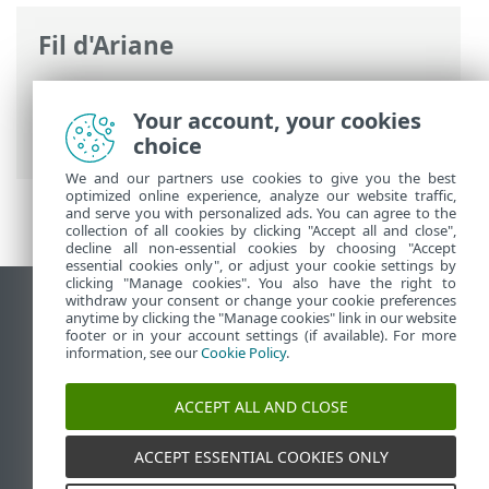
Fil d'Ariane
Aide en ligne d'ESET
>
ESET Small
Business Security
>
Installation
> Live
Your account, your cookies
installer
choice
We and our partners use cookies to give you the best
optimized online experience, analyze our website traffic,
and serve you with personalized ads. You can agree to the
collection of all cookies by clicking "Accept all and close",
decline all non-essential cookies by choosing "Accept
essential cookies only", or adjust your cookie settings by
clicking "Manage cookies". You also have the right to
withdraw your consent or change your cookie preferences
Afficher le site pour ordinateur de bureau
anytime by clicking the "Manage cookies" link in our website
footer or in your account settings (if available). For more
End of Life
information, see our
Cookie Policy
.
Base de connaissances ESET
Forum ESET
ACCEPT ALL AND CLOSE
ESET Status Portal
Assistance régionale
ACCEPT ESSENTIAL COOKIES ONLY