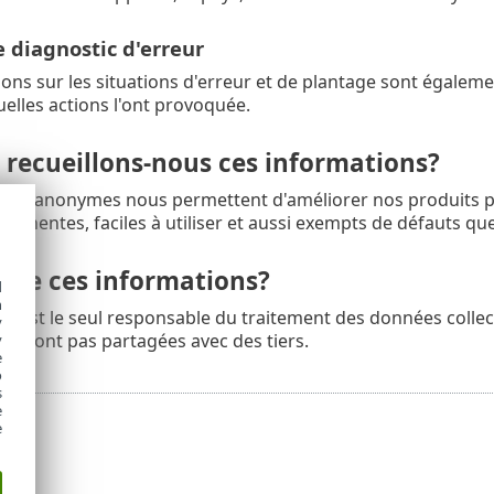
 diagnostic d'erreur
ons sur les situations d'erreur et de plantage sont égalemen
uelles actions l'ont provoquée.
 recueillons-nous ces informations?
ons anonymes nous permettent d'améliorer nos produits pour
rtinentes, faciles à utiliser et aussi exempts de défauts qu
rôle ces informations?
d
h
 r.o. est le seul responsable du traitement des données col
y
ne sont pas partagées avec des tiers.
y
e
o
s
e
e