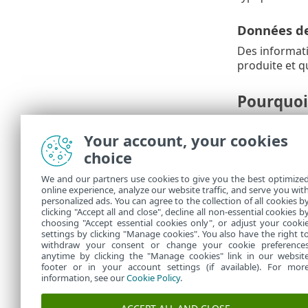
Données de
Des informati
produite et q
Pourquoi
Ces informati
Your account, your cookies
rendre plus pe
choice
Qui cont
We and our partners use cookies to give you the best optimize
online experience, analyze our website traffic, and serve you wit
ESET, spol. s
personalized ads. You can agree to the collection of all cookies b
informations 
clicking "Accept all and close", decline all non-essential cookies b
choosing "Accept essential cookies only", or adjust your cooki
settings by clicking "Manage cookies". You also have the right t
withdraw your consent or change your cookie preference
anytime by clicking the "Manage cookies" link in our websit
footer or in your account settings (if available). For mor
information, see our
Cookie Policy
.