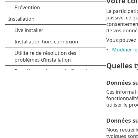
Votre co
La participat
passive, ce q
consentement
de vos donné
Vous pouvez 
Modifier l
Quelles t
Données sur
Ces informati
fonctionnalit
utiliser le pro
Données su
Nous recueill
typiques sont 