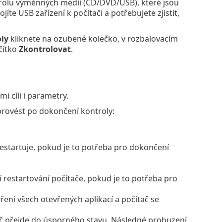
trolu výměnných médií (CD/DVD/USB), které jsou
jíte USB zařízení k počítači a potřebujete zjistit,
oly
kliknete na ozubené kolečko, v rozbalovacím
ačítko
Zkontrolovat
.
 cíli i parametry.
provést po dokončení kontroly:
estartuje, pokud je to potřeba pro dokončení
 restartování počítače, pokud je to potřeba pro
ní všech otevřených aplikací a počítač se
tač přejde do úsporného stavu. Následné probuzení