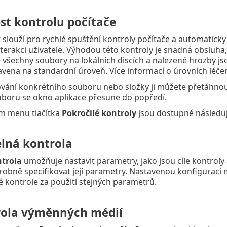
st kontrolu počítače
slouží pro rychlé spuštění kontroly počítače a automaticky
terakci uživatele. Výhodou této kontroly je snadná obsluha,
e všechny soubory na lokálních discích a nalezené hrozby 
tavena na standardní úroveň. Více informací o úrovních léčen
vání konkrétního souboru nebo složky ji můžete přetáhnou
uboru se okno aplikace přesune do popředí.
m menu tlačítka
Pokročilé kontroly
jsou dostupné následují
elná kontrola
ntrola
umožňuje nastavit parametry, jako jsou cíle kontrol
bně specifikovat její parametry. Nastavenou konfiguraci mů
 kontrole za použití stejných parametrů.
ola výměnných médií