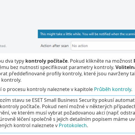
sou dva typy
kontroly počítače
. Pokud klikněte na možnost
ému bez nutnosti specifikovat parametry kontroly.
Voliteln
at předdefinované profily kontroly, které jsou navrženy tak,
 kontroly.
í o procesu kontroly naleznete v kapitole
Průběh kontroly
.
ozím stavu se ESET Small Business Security pokusí automati
ontroly počítače. Pokud není možné v některých případech ak
ění, ve kterém musí vybrat požadovanou akci (např. odstra
rovně léčení společně s jejich detailním popisem máme uv
ných kontrol naleznete v
Protokolech
.