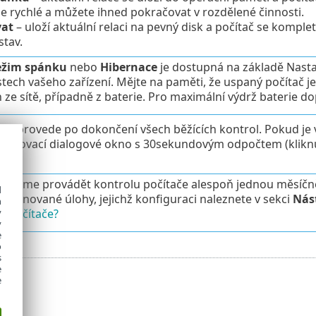
je rychlé a můžete ihned pokračovat v rozdělené činnosti.
vat
– uloží aktuální relaci na pevný disk a počítač se komple
stav.
ežim spánku
nebo
Hibernace
je dostupná na základě Nasta
ech vašeho zařízení. Mějte na paměti, že uspaný počítač je 
 ze sítě, případně z baterie. Pro maximální výdrž baterie
 se provede po dokončení všech běžících kontrol. Pokud j
otvrzovací dialogové okno s 30sekundovým odpočtem (kliknu
ujeme provádět kontrolu počítače alespoň jednou měsíčně
d
naplánované úlohy, jejichž konfiguraci naleznete v sekci
Nás
h
y
u počítače?
y
e
o
s
e
e