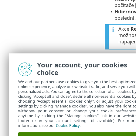
počítače 
Hiberno
•
poslední 
Akce
R
možnost
napájen
Vybraná akce
zobrazí se p
Your account, your cookies
přerušíte).
choice
Doporuč
We and our partners use cookies to give you the best optimize
využít 
online experience, analyze our website traffic, and serve you wit
personalized ads. You can agree to the collection of all cookies b
kontrol
clicking "Accept all and close", decline all non-essential cookies b
choosing "Accept essential cookies only", or adjust your cooki
settings by clicking "Manage cookies". You also have the right t
withdraw your consent or change your cookie preference
anytime by clicking the "Manage cookies" link in our websit
footer or in your account settings (if available). For mor
information, see our
Cookie Policy
.