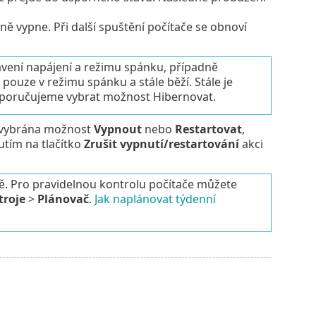
tně vypne. Při další spuštění počítače se obnoví
vení napájení a režimu spánku, případně
pouze v režimu spánku a stále běží. Stále je
 doporučujeme vybrat možnost Hibernovat.
e vybrána možnost
Vypnout
nebo
Restartovat
,
tím na tlačítko
Zrušit vypnutí/restartování
akci
. Pro pravidelnou kontrolu počítače můžete
troje
>
Plánovač
.
Jak naplánovat týdenní