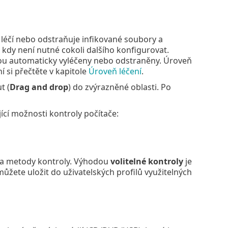
 léčí nebo odstraňuje infikované soubory a
 kdy není nutné cokoli dalšího konfigurovat.
jsou automaticky vyléčeny nebo odstraněny. Úroveň
í si přečtěte v kapitole
Úroveň léčení
.
t (
Drag and drop
) do zvýrazněné oblasti. Po
cí možnosti kontroly počítače:
y a metody kontroly. Výhodou
volitelné kontroly
je
žete uložit do uživatelských profilů využitelných