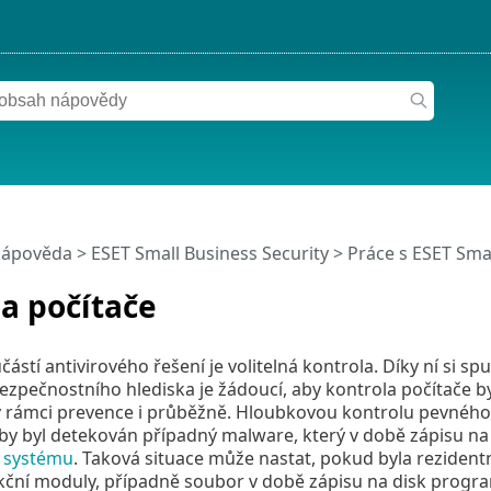
nápověda
>
ESET Small Business Security
>
Práce s ESET Smal
a počítače
ástí antivirového řešení je volitelná kontrola. Díky ní si sp
 bezpečnostního hlediska je žádoucí, aby kontrola počítače 
 v rámci prevence i průběžně. Hloubkovou kontrolu pevného
aby byl detekován případný malware, který v době zápisu n
 systému
. Taková situace může nastat, pokud byla reziden
kční moduly, případně soubor v době zápisu na disk progra