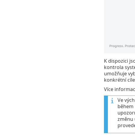
K dispozici j
kontrola syst
umožňuje vybr
konkrétní cíle
Více informac
Ve vých
během k
upozorn
změnu ú
provede