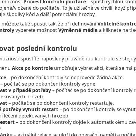
o možnost
Provést kontrolu počítače
– spustí rychlou kon
jené/vložené do počítače. To je užitečné ve chvíli, když připo
e škodlivý kód a další potenciální hrozby.
 můžete také spustit tak, že při definování
Volitelné kontr
ntroly
vyberete možnost
Výměnná média
a kliknete na tl
vat poslední kontrolu
ožnosti spustíte naposledy prováděnou kontrolu se stejnými
 menu
Akce po kontrole
umožňuje vybrat akci, která se má 
kce
– po dokončení kontroly se neprovede žádná akce.
– počítač se po dokončení kontroly vypne,
vat v případě potřeby
– počítač se po dokončení kontroly r
etekovaných hrozeb.
vat
– počítač se po dokončení kontroly restartuje.
ě potřeby vynutit restart
– po dokončení kontroly se vynutí
í léčení detekovaných hrozeb.
estart
– po dokončení kontroly dojde k automatickému zavře
e.
pánku
– aktuální relace se uloží do operační paměti a počí