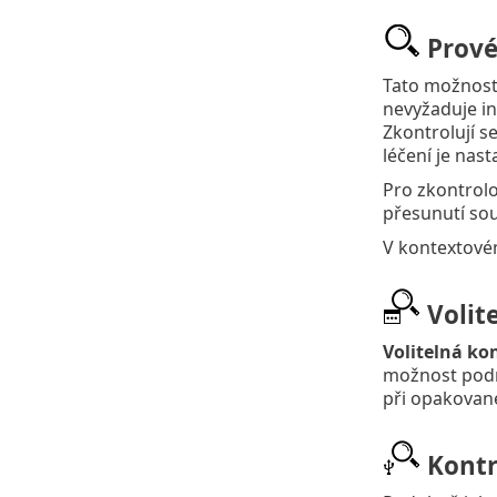
Prové
Tato možnost 
nevyžaduje in
Zkontrolují s
léčení je nas
Pro zkontrolo
přesunutí so
V kontextové
Volit
Volitelná ko
možnost podro
při opakované
Kontr