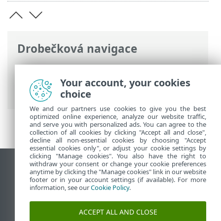
Drobečková navigace
ESET Online nápověda
>
ESET Small
Business Security
>
Práce s ESET Small
Your account, your cookies
Business Security
choice
We and our partners use cookies to give you the best
optimized online experience, analyze our website traffic,
and serve you with personalized ads. You can agree to the
collection of all cookies by clicking "Accept all and close",
decline all non-essential cookies by choosing "Accept
essential cookies only", or adjust your cookie settings by
clicking "Manage cookies". You also have the right to
withdraw your consent or change your cookie preferences
Zobrazit verzi pro počítač
anytime by clicking the "Manage cookies" link in our website
footer or in your account settings (if available). For more
End of Life
information, see our
Cookie Policy
.
ESET Databáze znalostí
ESET Forum
ACCEPT ALL AND CLOSE
ESET Status Portal