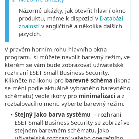
Názorné ukázky, jak otevřít hlavní okno
produktu, máme k dispozici v
Databázi
znalostí
v angličtině a několika dalších
jazycích.
V pravém horním rohu hlavního okna
programu si můžete navolit barevný režim, ve
kterém se vám bude zobrazovat uživatelské
rozhraní ESET Small Business Security.
Klikněte na ikonu pro
barevné schéma
(ikona
se mění podle aktuálně vybraného barevného
schématu) vedle ikony pro
minimalizaci
a z
rozbalovacího menu vyberte barevný režim:
Stejný jako barva systému
֪ – rozhraní
•
ESET Small Business Security se zobrazí ve
stejném barevném schématu, jako
uživatelské rozhraní vašeho operačního