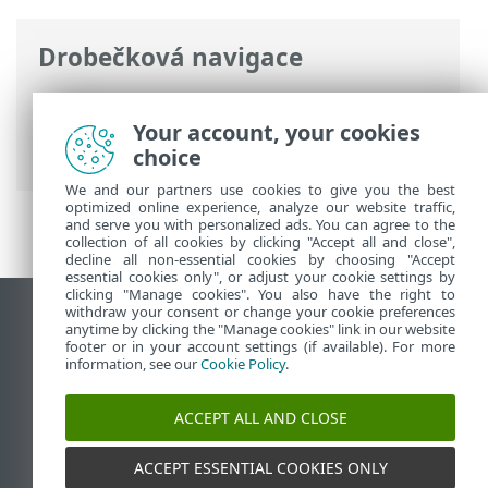
Drobečková navigace
ESET Online nápověda
>
ESET Small
Business Security
>
Práce s ESET Small
Your account, your cookies
Business Security
> Nástroje
choice
We and our partners use cookies to give you the best
optimized online experience, analyze our website traffic,
and serve you with personalized ads. You can agree to the
collection of all cookies by clicking "Accept all and close",
decline all non-essential cookies by choosing "Accept
essential cookies only", or adjust your cookie settings by
clicking "Manage cookies". You also have the right to
withdraw your consent or change your cookie preferences
Zobrazit verzi pro počítač
anytime by clicking the "Manage cookies" link in our website
footer or in your account settings (if available). For more
End of Life
information, see our
Cookie Policy
.
ESET Databáze znalostí
ESET Forum
ACCEPT ALL AND CLOSE
ESET Status Portal
Regionální podpora
ACCEPT ESSENTIAL COOKIES ONLY