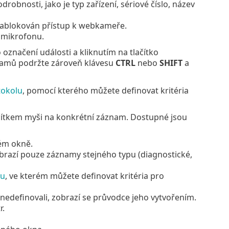
robnosti, jako je typ zařízení, sériové číslo, název
zablokován přístup k webkameře.
k mikrofonu.
označení události a kliknutím na tlačítko
znamů podržte zároveň klávesu
CTRL
nebo
SHIFT
a
tokolu
, pomocí kterého můžete definovat kritéria
čítkem myši na konkrétní záznam. Dostupné jsou
vém okně.
zobrazí pouze záznamy stejného typu (diagnostické,
lu
, ve kterém můžete definovat kritéria pro
tr nedefinovali, zobrazí se průvodce jeho vytvořením.
r.