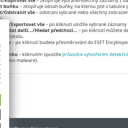
t/Kopírovat vše
– zkopíruje vybrané/všechny záznamy z d
at buňku
– zkopíruje obsah buňky, na kterou jste v tabulce p
t/Odstranit vše
– odstraní vybrané nebo všechny zobrazen
í.
at…/Exportovat vše
– po kliknutí uložíte vybrané záznam
/Hledat další.../Hledat předchozí...
– po kliknutí můžete d
í protokolu.
tekce
– po kliknutí budete přesměrování do ESET Encykloped
d
.
h
 výjimku
– kliknutím spustíte
průvodce vytvořením detekční
y
né jako malware).
y
e
o
s
e
e