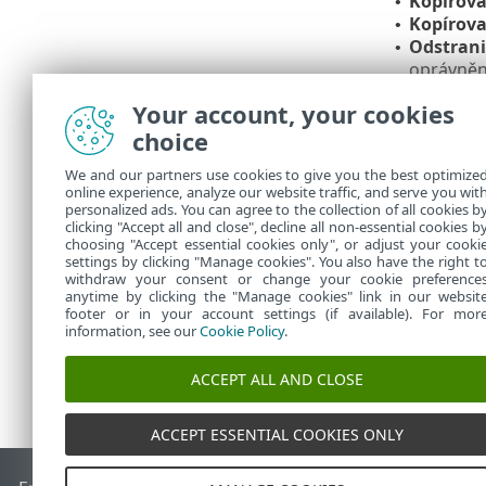
Kopírova
•
Kopírov
•
Odstrani
•
oprávněn
Exportov
•
Your account, your cookies
Hledat...
•
choice
Filtrován
Popis de
•
We and our partners use cookies to give you the best optimize
hrozbách
online experience, analyze our website traffic, and serve you wit
Vytvořit
•
personalized ads. You can agree to the collection of all cookies b
detekova
clicking "Accept all and close", decline all non-essential cookies b
choosing "Accept essential cookies only", or adjust your cooki
settings by clicking "Manage cookies". You also have the right t
withdraw your consent or change your cookie preference
anytime by clicking the "Manage cookies" link in our websit
footer or in your account settings (if available). For mor
information, see our
Cookie Policy
.
ACCEPT ALL AND CLOSE
ACCEPT ESSENTIAL COOKIES ONLY