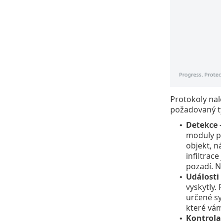
Protokoly na
požadovaný t
Detekce
–
•
moduly pr
objekt, n
infiltrac
pozadí. N
Události
•
vyskytly.
určené s
které vá
Kontrola
•