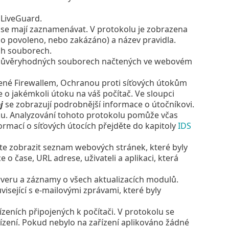
LiveGuard.
á se mají zaznamenávat. V protokolu je zobrazena
dlo povoleno, nebo zakázáno) a název pravidla.
h souborech.
důvěryhodných souborech načtených ve webovém
ené Firewallem, Ochranou proti síťových útokům
 o jakémkoli útoku na váš počítač. Ve sloupci
j
se zobrazují podrobnější informace o útočníkovi.
ku. Analyzování tohoto protokolu pomůže včas
rmací o síťových útocích přejděte do kapitoly
IDS
te zobrazit seznam webových stránek, které byly
o čase, URL adrese, uživateli a aplikaci, která
veru a záznamy o všech aktualizacích modulů.
sející s e-mailovými zprávami, které byly
ních připojených k počítači. V protokolu se
řízení. Pokud nebylo na zařízení aplikováno žádné