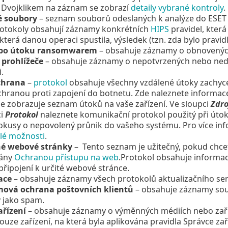
. Dvojklikem na záznam se zobrazí
detaily vybrané kontroly
.
é soubory
– seznam souborů odeslaných k analýze do ESET 
otokoly obsahují záznamy konkrétních
HIPS
pravidel, kter
 která danou operaci spustila, výsledek (tzn. zda bylo pravi
po útoku ransomwarem
– obsahuje záznamy o obnovenýc
prohlížeče
– obsahuje záznamy o nepotvrzených nebo ne
.
chrana
–
protokol
obsahuje všechny vzdálené útoky zachyc
chranou proti zapojení do botnetu. Zde naleznete informace
e zobrazuje seznam útoků na vaše zařízení. Ve sloupci
Zdro
ci
Protokol
naleznete komunikační protokol použitý při úto
okusy o nepovolený průnik do vašeho systému. Pro více info
ilé možnosti
.
né webové stránky
– Tento seznam je užitečný, pokud chce
vány
Ochranou přístupu na web
.Protokol obsahuje informace 
 připojení k určité webové stránce.
ace
– obsahuje záznamy všech protokolů aktualizačního ser
ová ochrana poštovních klientů
– obsahuje záznamy souvi
 jako spam.
ařízení
– obsahuje záznamy o výměnných médiích nebo zaříze
ouze zařízení, na která byla aplikována pravidla Správce za