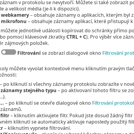
 záznam v protokolu se nevytvoří. Můžete si také zobrazit pod
 a velikost média (je-li k dispozici).
 webkamery
– obsahuje záznamy o aplikacích, kterým byl 
 mikrofonu
– obsahuje záznamy aplikací, které přistupují 
 můžete jednotlivé události kopírovat do schránky přímo po 
ebo pomocí klávesové zkratky
CTRL + C
). Pro výběr více zá
ěr zájmových položek.
a
Filtrování
se zobrazí dialogové okno
Filtrování pro
koly můžete vyvolat kontextové menu kliknutím pravým tla
ožnosti:
– po kliknutí si všechny záznamy protokolu zobrazíte v no
t záznamy stejného typu
– po aktivovaní tohoto filtru se 
.).
..
– po kliknutí se otevře dialogové okno
Filtrování protoko
í záznamů.
iltr
– kliknutím aktivujete filtr. Pokud jste dosud žádný fil
vném kliknutí se automaticky aktivuje naposledy použitý filt
tr
– kliknutím vypnete filtrování.