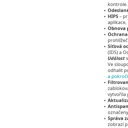
kontrole
Odeslan
•
HIPS
– pr
•
aplikace,
Obnova 
•
Ochrana 
•
prohlížeči
Síťová o
•
(IDS) a O
Událost
s
Ve sloup
odhalit p
a pokroč
Filtrova
•
zabloko
vytvořila
Aktualiz
•
Antispam
•
označeny
Správa z
•
zobrazí p