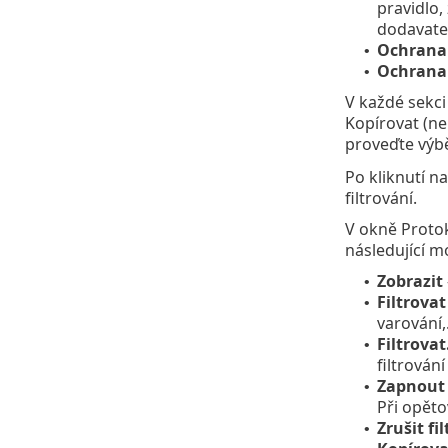
pravidlo,
dodavatele
Ochrana
•
Ochrana
•
V každé sekci
Kopírovat (n
proveďte výb
Po kliknutí n
filtrování.
V okně Proto
následující m
Zobrazit
•
Filtrova
•
varování,..
Filtrovat.
•
filtrován
Zapnout f
•
Při opěto
Zrušit fil
•