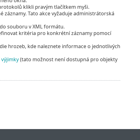
aného okna.
rotokolů klikli pravým tlačítkem myši.
é záznamy. Tato akce vyžaduje administrátorská
y do souboru v XML formátu.
efinovat kritéria pro konkrétní záznamy pomocí
ie hrozeb, kde naleznete informace o jednotlivých
 výjimky
(tato možnost není dostupná pro objekty