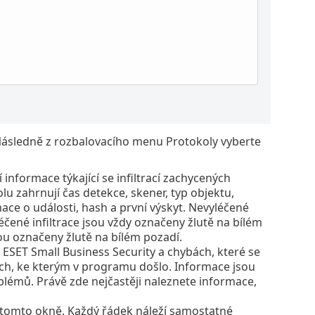
Následně z rozbalovacího menu Protokoly vyberte
 informace týkající se infiltrací zachycených
 zahrnují čas detekce, skener, typ objektu,
ace o události, hash a první výskyt. Nevyléčené
éčené infiltrace jsou vždy označeny žlutě na bílém
ou označeny žlutě na bílém pozadí.
ESET Small Business Security a chybách, které se
ách, ke kterým v programu došlo. Informace jsou
émů. Právě zde nejčastěji naleznete informace,
v tomto okně. Každý řádek náleží samostatné