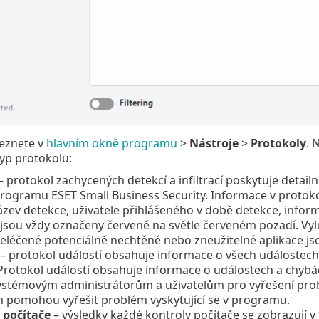
leznete v
hlavním okně programu
>
Nástroje
>
Protokoly
. 
yp protokolu:
 protokol zachycených detekcí a infiltrací poskytuje detailní
ogramu ESET Small Business Security. Informace v protokolu
ázev detekce, uživatele přihlášeného v době detekce, inform
e jsou vždy označeny červeně na světle červeném pozadí. Vyl
eléčené potenciálně nechtěné nebo zneužitelné aplikace js
– protokol událostí obsahuje informace o všech událostech 
 Protokol událostí obsahuje informace o událostech a chyb
ystémovým administrátorům a uživatelům pro vyřešení probl
m pomohou vyřešit problém vyskytující se v programu.
 počítače
– výsledky každé kontroly počítače se zobrazují 