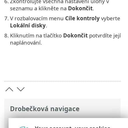
6.
Zkontrolujte všechna nastavení úlohy v
seznamu a klikněte na
Dokončit
.
7.
V rozbalovacím menu
Cíle kontroly
vyberte
Lokální disky
.
8.
Kliknutím na tlačítko
Dokončit
potvrdíte její
naplánování.
Drobečková navigace
ESET Online nápověda
>
ESET Small
Business Security
>
FAQ
> Jak naplánovat