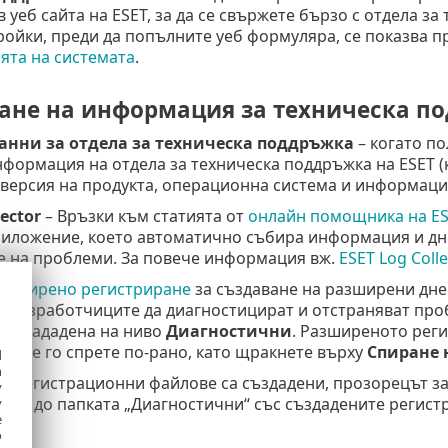
 уеб сайта на ESET, за да се свържете бързо с отдела за
ройки, преди да попълните уеб формуляра, се показва 
ята на системата
.
ане на информация за техническа п
анни за отдела за техническа поддръжка
– когато по
нформация на отдела за техническа поддръжка на ESET 
 версия на продукта, операционна система и информаци
lector
– Връзки към статията от
онлайн помощника на ES
 приложение, което автоматично събира информация и д
е на проблеми. За повече информация вж.
ESET Log Coll
азширено регистриране
за създаване на разширени дне
а разработчиците да диагностицират и отстраняват пр
е е зададена на ниво
Диагностични
. Разширеното реги
ако не го спрете по-рано, като щракнете върху
Спиране 
d
h
и регистрационни файлове са създадени, прозорецът за
y
стъп до папката „Диагностични“ със създадените регис
y
e
o