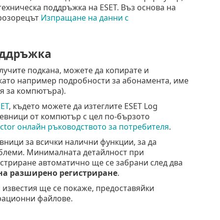
 техническа поддръжка на ESET. Въз основа на
прозорецът
Изпращане на данни с
оддръжка
лучите подкана, можете да копирате и
(като например подробности за абонамента, име
я за компютъра).
ET
, където можете да изтеглите ESET Log
невници от компютър с цел по-бързото
ector онлайн ръководството за потребителя
.
вници за всички налични функции, за да
облеми. Минималната детайлност при
стриране автоматично ще се забрани след два
на разширено регистриране
.
 известия ще се покаже, предоставяйки
трационни файлове.