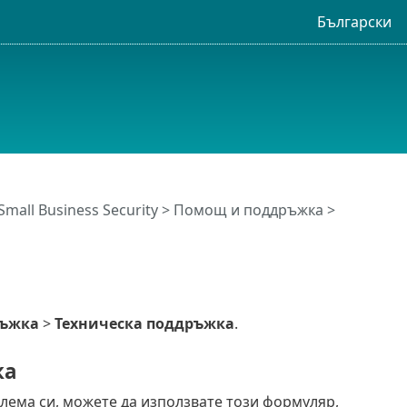
Български
Small Business Security
>
Помощ и поддръжка
>
ръжка
>
Техническа поддръжка
.
ка
лема си, можете да използвате този формуляр,