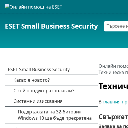
ESET Small Business Security
Онлайн помо
Техническа 
Технич
В
главния пр
Свържет
Заявка за 