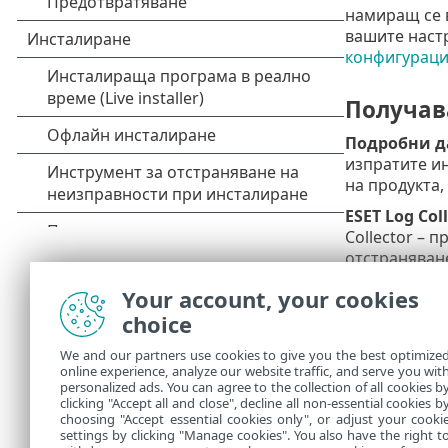
намиращ се в
вашите наст
конфигураци
Получав
Подробни д
изпратите и
на продукта,
ESET Log Col
Collector –
отстраняван
Разрешете
Р
Your account, your cookies
помогнете н
choice
регистриран
часа, освен 
We and our partners use cookies to give you the best optimize
online experience, analyze our website traffic, and serve you wit
Когато всичк
personalized ads. You can agree to the collection of all cookies b
директен до
clicking "Accept all and close", decline all non-essential cookies b
choosing "Accept essential cookies only", or adjust your cooki
settings by clicking "Manage cookies". You also have the right t