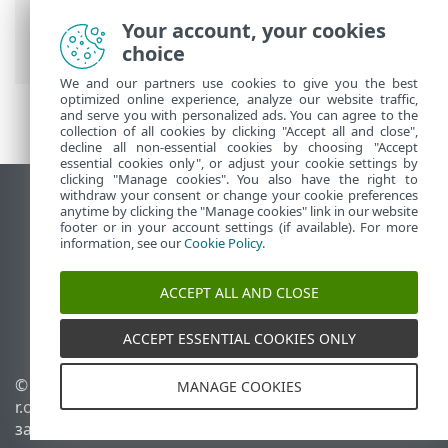
Business Security
>
Работа с ESET Small
Business Security
> Помощ и
Your account, your cookies
поддръжка
choice
We and our partners use cookies to give you the best
optimized online experience, analyze our website traffic,
and serve you with personalized ads. You can agree to the
collection of all cookies by clicking "Accept all and close",
decline all non-essential cookies by choosing "Accept
essential cookies only", or adjust your cookie settings by
clicking "Manage cookies". You also have the right to
withdraw your consent or change your cookie preferences
Преглед на настолна версия на сайт
anytime by clicking the "Manage cookies" link in our website
footer or in your account settings (if available). For more
End of Life
information, see our
Cookie Policy
.
База със знания на ESET
Форум на ESET
ACCEPT ALL AND CLOSE
ESET Status Portal
Регионална поддръжка
ACCEPT ESSENTIAL COOKIES ONLY
© 1992 - 2026 ESET, spol. s
Управление на
MANAGE COOKIES
r.o. – всички права
бисквитките
запазени.
Правила за бисквитките