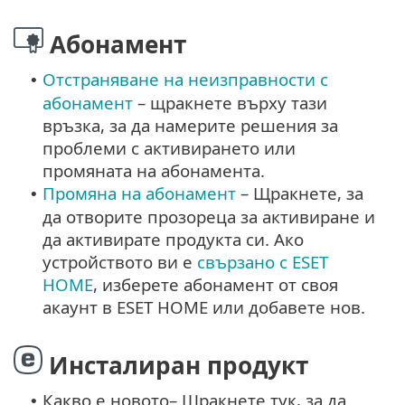
Абонамент
Отстраняване на неизправности с
•
абонамент
– щракнете върху тази
връзка, за да намерите решения за
проблеми с активирането или
промяната на абонамента.
Промяна на абонамент
– Щракнете, за
•
да отворите прозореца за активиране и
да активирате продукта си. Ако
устройството ви е
свързано с ESET
HOME
, изберете абонамент от своя
акаунт в ESET HOME или добавете нов.
Инсталиран продукт
Какво е новото– Щракнете тук, за да
•