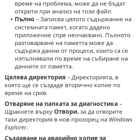
време на проблема, може да не бъдат
открити при анализ на този файл.
Пълно
– Записва цялото съдържание на
•
системната памет, когато дадено
приложение спре неочаквано. Пълното
разтоварване на паметта може да
съдържа данни от процеси, които са се
изпълнявали по време на събиране на
данните от паметта.
Целева директория
– Директорията, в
която ще се създаде вторично копие по
време на срив.
Отваряне на папката за диагностика
–
Щракнете върху
Отвори
, за да отворите
тази директория в нов прозорец на
Windows
Explorer
.
Създаване на аварийно копие за