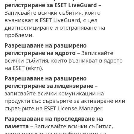
регистриране за ESET LiveGuard
–
Записвайте всички събития, които
възникват в ESET LiveGuard, с цел
диагностициране и отстраняване на
проблеми.
Разрешаване на разширено
регистриране на ядрото
– Записвайте
всички събития, които възникват в ядрото
на ESET (ekrn).
Разрешаване на разширено
регистриране за лицензиране
–
записвайте всички комуникации на
продукти със сървърите за активиране или
сървърите на ESET License Manager.
Разрешаване на проследяване на
паметта
– Записвайте всички събития,
които помагат на разработчиците да