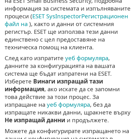
на ESET Small Business Security, подробна
информация за системата и изпълняваните
процеси (
ESET SysInspectorРегистрационен
файл на
), както и данни от системния
регистър. ESET ще използва тези данни
единствено с цел предоставяне на
техническа помощ на клиента.
След като изпратите
уеб формуляра
,
данните за конфигурацията на вашата
система ще бъдат изпратени на ESET.
Изберете
Винаги изпращай тази
информация
, ако искате да се запомни
това действие за този процес. За
изпращане на
уеб формуляра
, без да
изпращате никакви данни, щракнете върху
Не изпращай данни
и продължете.
Можете да конфигурирате изпращането на
данни с конфигурация на системата в