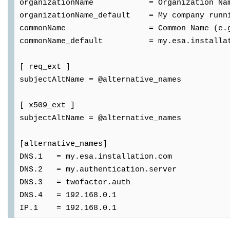
organizationName = Organization Name 
organizationName_default = My company runn
commonName = Common Name (e.g. s
commonName_default = my.esa.installat
[ req_ext ]
subjectAltName = @alternative_names
[ x509_ext ]
subjectAltName = @alternative_names
[alternative_names]
DNS.1 = my.esa.installation.com
DNS.2 = my.authentication.server
DNS.3 = twofactor.auth
DNS.4 = 192.168.0.1
IP.1 = 192.168.0.1