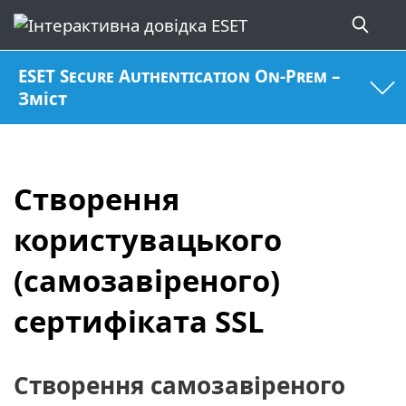
ESET Secure Authentication On-Prem –
Зміст
Створення
користувацького
(самозавіреного)
сертифіката SSL
Створення самозавіреного