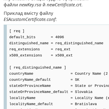
файли
newKey.rsa
й
newCertificate.crt
.
Приклад вмісту файлу
ESAcustomCertificate.conf
:
[ req ]
default_bits = 4096
distinguished_name = req_distinguished_name
req_extensions = req_ext
x509_extensions = x509_ext
[ req_distinguished_name ]
countryName = Country Name (2 le
countryName_default = SK
stateOrProvinceName = State or Province
stateOrProvinceName_default = Slovakia
localityName = Locality Name (eg
localityName_default = Bratislava