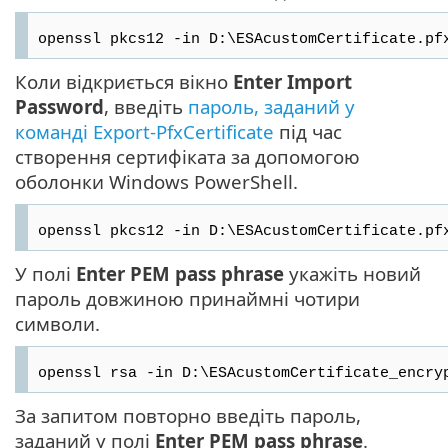
openssl pkcs12 -in D:\ESAcustomCertificate.pf
Коли відкриється вікно
Enter Import
Password
, введіть
пароль, заданий у
команді Export-PfxCertificate
під час
створення сертифіката за допомогою
оболонки Windows PowerShell.
openssl pkcs12 -in D:\ESAcustomCertificate.pf
У полі
Enter PEM pass phrase
укажіть новий
пароль довжиною принаймні чотири
символи.
openssl rsa -in D:\ESAcustomCertificate_encry
За запитом повторно введіть пароль,
заданий у полі
Enter PEM pass phrase
.