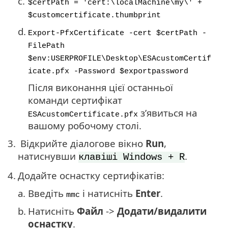
c.
$certPath = 'cert:\localMachine\my\' +
$customcertificate.thumbprint
d.
Export-PfxCertificate -cert $certPath -
FilePath
$env:USERPROFILE\Desktop\ESAcustomCertif
icate.pfx -Password $exportpassword
Після виконання цієї останньої
команди сертифікат
з’явиться на
ESAcustomCertificate.pfx
вашому робочому столі.
3.
Відкрийте діалогове вікно
Run
,
натиснувши
.
клавіші Windows + R
4.
Додайте оснастку сертифікатів:
a.
Введіть
і натисніть
Enter
.
mmc
b.
Натисніть
Файл
->
Додати/видалити
оснастку
.