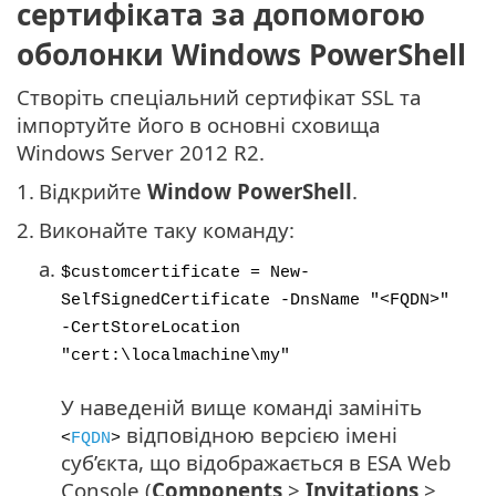
сертифіката за допомогою
оболонки Windows PowerShell
Створіть спеціальний сертифікат SSL та
імпортуйте його в основні сховища
Windows Server 2012 R2.
1.
Відкрийте
Window PowerShell
.
2.
Виконайте таку команду:
a.
$customcertificate = New-
SelfSignedCertificate -DnsName "<FQDN>"
-CertStoreLocation
"cert:\localmachine\my"
У наведеній вище команді замініть
відповідною версією імені
<
FQDN
>
суб’єкта, що відображається в ESA Web
Console (
Components
>
Invitations
>