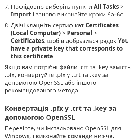
7.
Послідовно виберіть пункти
All Tasks
>
Import
і заново виконайте кроки 6a–6c.
8.
Двічі клацніть сертифікат
Certificates
(Local Computer)
>
Personal
>
Certificates
, щоб відобразився рядок
You
have a private key that corresponds to
this certificate
.
Якщо вам потрібні файли .crt та .key замість
.pfx, конвертуйте .pfx у .crt та .key за
допомогою OpenSSL або іншого
рекомендованого метода.
Конвертація .pfx у .crt та .key за
допомогою OpenSSL
Перевірте, чи інстальовано OpenSSL для
Windows, і виконайте команди нижче.