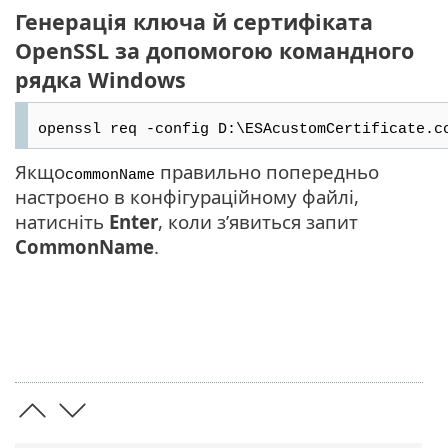
Генерація ключа й сертифіката
OpenSSL за допомогою командного
рядка Windows
openssl req -config D:\ESAcustomCertificate.c
Якщо
правильно попередньо
commonName
настроєно в конфігураційному файлі,
натисніть
Enter
, коли з’явиться запит
CommonName
.