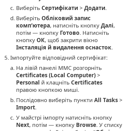
c.
Виберіть
Сертифікати
>
Додати
.
d.
Виберіть
Обліковий запис
комп’ютера
, натисніть кнопку
Далі
,
потім — кнопку
Готово
. Натисніть
кнопку
ОК
, щоб закрити вікно
Інсталяція й видалення оснасток
.
5.
Імпортуйте відповідний сертифікат:
a.
На лівій панелі MMC розгорніть
Certificates (Local Computer)
>
Personal
й клацніть
Certificates
правою кнопкою миші.
b.
Послідовно виберіть пункти
All Tasks
>
Import
.
c.
У майстрі імпорту натисніть кнопку
Next
, потім — кнопку
Browse
. У списку