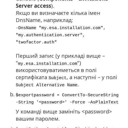
Server access
).
Якщо ви визначаєте кілька імен
DnsName, наприклад:
-DnsName "my.esa.installation.com",
"my.authentication.server",
"twofactor.auth"
Перший запис (у прикладі вище –
"
")
my.esa.installation.com
використовуватиметься в полі
сертифіката
, а наступні – у полі
Subject
.
Subject Alternative Name
b.
$exportpassword = ConvertTo-SecureString
-String '<password>' -Force -AsPlainText
У команді вище замініть <password>
вашим паролем.