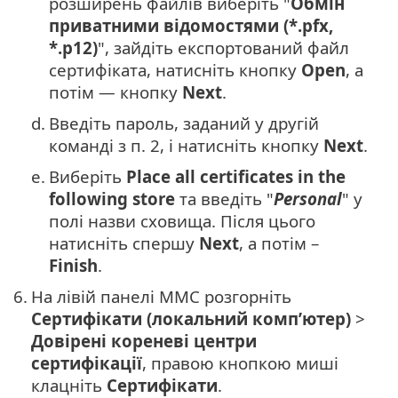
розширень файлів виберіть "
Обмін
приватними відомостями (*.pfx,
*.p12)
", зайдіть експортований файл
сертифіката, натисніть кнопку
Open
, а
потім — кнопку
Next
.
d.
Введіть пароль, заданий у другій
команді з п. 2, і натисніть кнопку
Next
.
e.
Виберіть
Place all certificates in the
following store
та введіть "
Personal
" у
полі назви сховища. Після цього
натисніть спершу
Next
, а потім –
Finish
.
6.
На лівій панелі MMC розгорніть
Сертифікати (локальний комп’ютер)
>
Довірені кореневі центри
сертифікації
, правою кнопкою миші
клацніть
Сертифікати
.