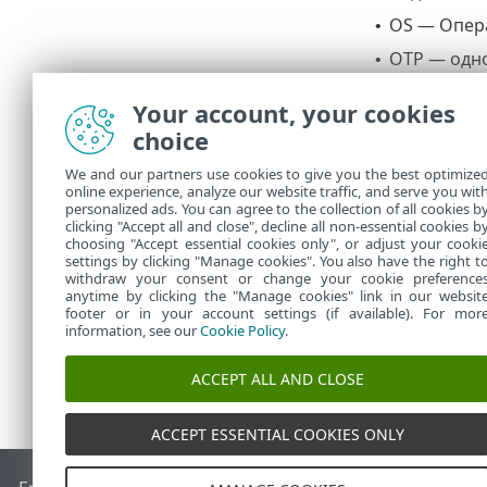
OS — Опер
•
OTP — одно
•
(событийны
Your account, your cookies
OWA — Outl
•
choice
Mobile App
•
действия.
We and our partners use cookies to give you the best optimize
online experience, analyze our website traffic, and serve you wit
RDP — прот
•
personalized ads. You can agree to the collection of all cookies b
пользовате
clicking "Accept all and close", decline all non-essential cookies b
choosing "Accept essential cookies only", or adjust your cooki
settings by clicking "Manage cookies". You also have the right t
withdraw your consent or change your cookie preference
anytime by clicking the "Manage cookies" link in our websit
footer or in your account settings (if available). For mor
information, see our
Cookie Policy
.
ACCEPT ALL AND CLOSE
ACCEPT ESSENTIAL COOKIES ONLY