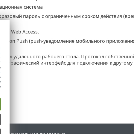
ационная система
разовый пароль с ограниченным сроком действия (врем
й).
ook Web Access.
lication Push (push-уведомление мобильного приложен
d
h
окол удаленного рабочего стола. Протокол собственной
y
лю графический интерфейс для подключения к другому
y
e
o
s
e
e