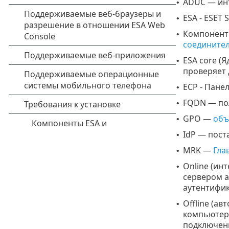
ADUC — инт
•
ESA - ESET 
•
Компонент
•
соедините
ESA core (
•
проверяет 
ECP - Пане
•
FQDN — по
•
GPO —
объ
•
IdP — пост
•
MRK —
Гла
•
Online (ин
•
сервером а
аутентифик
Offline (а
•
компьютере
подключени