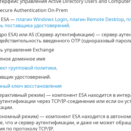
ерфейс управления Active Directory Users and Computers
Secure Authentication On-Prem
 ESA —
плагин Windows Login
,
плагин Remote Desktop
,
п
ль поставщика удостоверений
.
Ядро ESA) или AS (Сервер аутентификации) — сервер аутен
действительность введенного OTP (одноразовый пароль
ль управления Exchange
лное доменное имя
ект групповой политики
.
авщик удостоверений.
вный ключ восстановления
терактивный режим) — компонент ESA находится в интер
утентификации через TCP/IP-соединение или если он ус
ации.
втономный режим) — компонент ESA находится в автоном
, что и сервер аутентификации, и даже не может обра
я по протоколу TCP/IP.