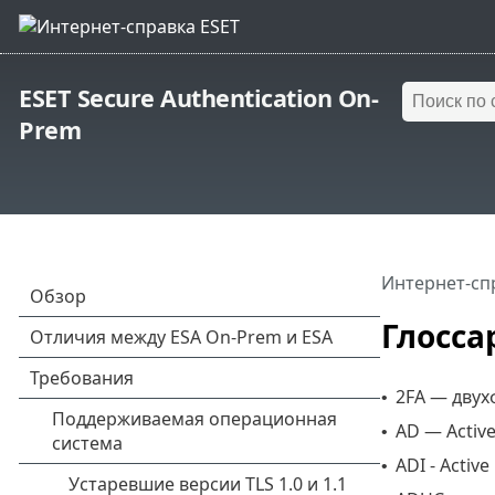
ESET Secure Authentication On-
Prem
Интернет-сп
Глосса
2FA — двух
•
AD — Active
•
ADI - Active
•